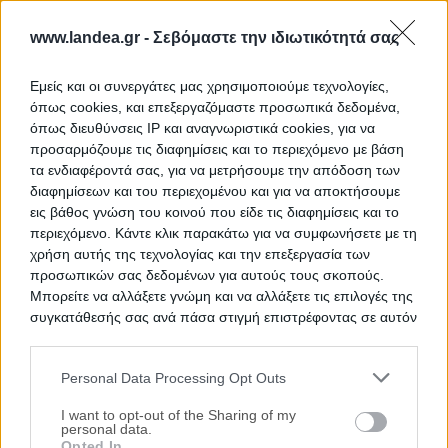
www.landea.gr -
Σεβόμαστε την ιδιωτικότητά σας
Μονοκατοικίες 301 τ.μ.
Πολιτικά, Πολιτικά, Νομός Εύβοιας
Εμείς και οι συνεργάτες μας χρησιμοποιούμε τεχνολογίες,
όπως cookies, και επεξεργαζόμαστε προσωπικά δεδομένα,
301.3 m²
1ος
όπως διευθύνσεις IP και αναγνωριστικά cookies, για να
προσαρμόζουμε τις διαφημίσεις και το περιεχόμενο με βάση
Χρηματοδότηση
τα ενδιαφέροντά σας, για να μετρήσουμε την απόδοση των
Ημ. Διεξαγωγής:
Πρώτη Προσφορά:
διαφημίσεων και του περιεχομένου και για να αποκτήσουμε
75.000 €
23/09/2026
εις βάθος γνώση του κοινού που είδε τις διαφημίσεις και το
περιεχόμενο. Κάντε κλικ παρακάτω για να συμφωνήσετε με τη
χρήση αυτής της τεχνολογίας και την επεξεργασία των
προσωπικών σας δεδομένων για αυτούς τους σκοπούς.
Μπορείτε να αλλάξετε γνώμη και να αλλάξετε τις επιλογές της
συγκατάθεσής σας ανά πάσα στιγμή επιστρέφοντας σε αυτόν
τον ιστότοπο.
Personal Data Processing Opt Outs
Please note that this website/app uses one or more Google
services and may gather and store information including but
I want to opt-out of the Sharing of my
Οικόπεδο 256 τ.μ.
personal data.
not limited to your visit or usage behaviour. You may click to
Opted In