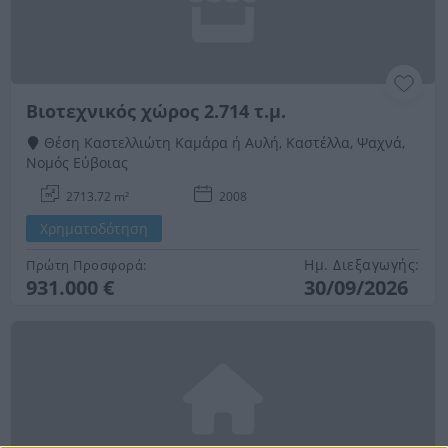
Βιοτεχνικός χώρος 2.714 τ.μ.
Θέση Καστελλιώτη Καμάρα ή Αυλή, Καστέλλα, Ψαχνά,
Νομός Εύβοιας
2713.72 m²
2008
Χρηματοδότηση
Ημ. Διεξαγωγής:
Πρώτη Προσφορά:
931.000 €
30/09/2026