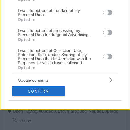
grant or deny consent to Google and its third-party tags to
Μακροσταμάτη, Ψαχνά, Νομός Εύβοιας
use your data for below specified purposes in below Google
I want to opt-out of the Sale of my
256.1 m²
Personal Data.
consent section.
Opted In
Χρηματοδότηση
I want to opt-out of processing my
Ημ. Διεξαγωγής:
Πρώτη Προσφορά:
Personal Data for Targeted Advertising.
30.000 €
23/09/2026
Opted In
I want to opt-out of Collection, Use,
Retention, Sale, and/or Sharing of my
Personal Data that Is Unrelated with the
Purposes for which it was collected.
Opted In
Google consents
CONFIRM
Οικόπεδο 1.331 τ.μ.
Θέση Γιαλός, Χιλιαδού, Στενή Δίρφυος, Νομός Εύβοιας
1331 m²