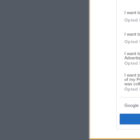
I want t
Opted 
I want t
Opted 
I want 
Advertis
Opted 
I want t
of my P
was col
Opted 
Google 