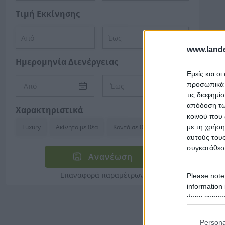
Τιμή Εκκίνησης
www.lande
Ημερομηνία Διενέργειας
Εμείς και ο
προσωπικά δ
τις διαφημί
απόδοση των
Χαρακτηριστικά
κοινού που 
με τη χρήση
Luxury
Ακίνητο με θέα
Κοντά σε θάλασσα
αυτούς τους
συγκατάθεσ
Ανανέωση
Επαναφορά παραμέτρων
Please note
information 
deny consent
in below Go
Persona