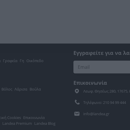
Εγγραφείτε για να λ
α
Γραφεία
Γη
Οικόπεδο
Επικοινωνία
Βόλος
Λάρισα
Βούλα
Λεωφ. Θησέως 280, 17675,
Τηλέφωνο: 210 94 99 444
info@landea.gr
τική Cookies
Επικοινωνία
Landea Premium
Landea Blog