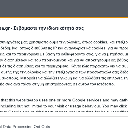
a.gr -
Σεβόμαστε την ιδιωτικότητά σας
ι συνεργάτες μας χρησιμοποιούμε τεχνολογίες, όπως cookies, και επεξε
εδομένα, όπως διευθύνσεις IP και αναγνωριστικά cookies, για να πρ
σεις και το περιεχόμενο με βάση τα ενδιαφέροντά σας, για να μετρήσουμ
 διαφημίσεων και του περιεχομένου και για να αποκτήσουμε εις βάθο
είδε τις διαφημίσεις και το περιεχόμενο. Κάντε κλικ παρακάτω για να σ
 αυτής της τεχνολογίας και την επεξεργασία των προσωπικών σας δεδ
 σκοπούς. Μπορείτε να αλλάξετε γνώμη και να αλλάξετε τις επιλογές τη
ής σας ανά πάσα στιγμή επιστρέφοντας σε αυτόν τον ιστότοπο.
 that this website/app uses one or more Google services and may gath
including but not limited to your visit or usage behaviour. You may click 
 to Google and its third-party tags to use your data for below specifi
ogle consent section.
l Data Processing Opt Outs