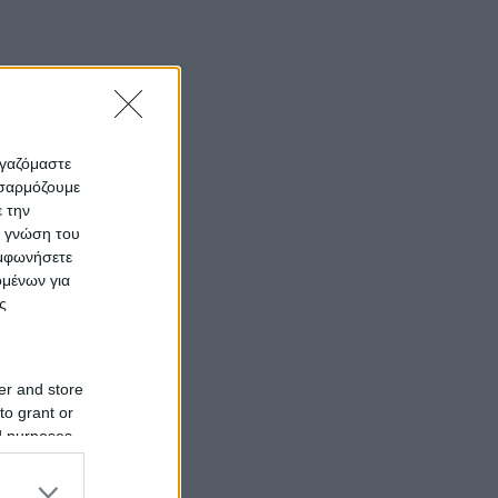
ργαζόμαστε
οσαρμόζουμε
ε την
ς γνώση του
υμφωνήσετε
ομένων για
ς
er and store
to grant or
ed purposes