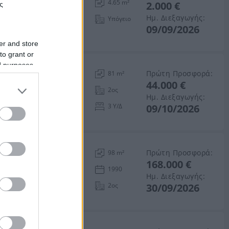
4.65 m²
2.000 €
ς
ός Αττικής
Ημ. Διεξαγωγής:
Υπόγειο
09/09/2026
er and store
to grant or
ed purposes
αιρέτου
Πρώτη Προσφορά:
81 m²
44.000 €
2ος
Ημ. Διεξαγωγής:
3 Υ/Δ
09/10/2026
ότητα
Πρώτη Προσφορά:
98 m²
168.000 €
κής
1990
Ημ. Διεξαγωγής:
2ος
30/09/2026