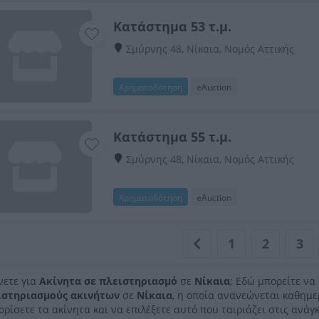
Κατάστημα 53 τ.μ.
Σμύρνης 48, Νίκαια, Νομός Αττικής
Χρηματοδότηση
eAuction
Κατάστημα 55 τ.μ.
Σμύρνης 48, Νίκαια, Νομός Αττικής
Χρηματοδότηση
eAuction
1
2
3
νετε για
Ακίνητα σε πλειστηριασμό
σε
Νίκαια
; Εδώ μπορείτε να
ιστηριασμούς ακινήτων
σε
Νίκαια
, η οποία ανανεώνεται καθημ
ορίσετε τα ακίνητα και να επιλέξετε αυτό που ταιριάζει στις ανάγκ