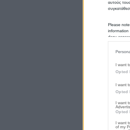
αυτούς τους
συγκατάθεσ
Please note
information 
deny consent
in below Go
Persona
I want t
Opted 
I want t
Opted 
I want 
Advertis
Opted 
I want t
of my P