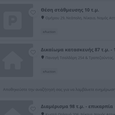
Θέση στάθμευσης 10 τ.μ.
Ομήρου 29, Νεάπολη, Νίκαια, Νομός Αττ
eAuction
Δικαίωμα κατασκευής 87 τ.μ. - 
Παναγή Τσαλδάρη 254 & Τραπεζούντος, 
eAuction
Αποθηκεύστε την αναζήτησή σας για να λαμβάνετε ενημέρωση
Διαμέρισμα 98 τ.μ. - επικαρπία
Κωστή Παλαμά 206, Νίκαια, Νομός Αττι