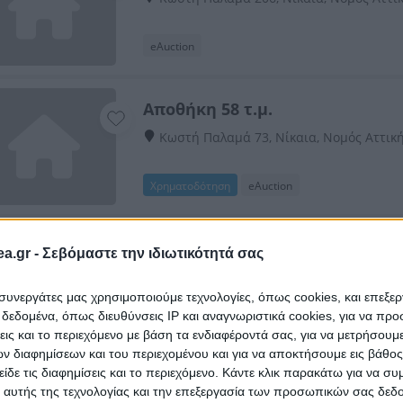
eAuction
Αποθήκη 58 τ.μ.
Κωστή Παλαμά 73, Νίκαια, Νομός Αττικ
Χρηματοδότηση
eAuction
Κατάστημα 68 τ.μ. - 50% εξ αδι
a.gr -
Σεβόμαστε την ιδιωτικότητά σας
Παναγή Τσαλδάρη 157 & Πάροδος Μορκε
Αττικής
ι συνεργάτες μας χρησιμοποιούμε τεχνολογίες, όπως cookies, και επεξε
εδομένα, όπως διευθύνσεις IP και αναγνωριστικά cookies, για να πρ
eAuction
σεις και το περιεχόμενο με βάση τα ενδιαφέροντά σας, για να μετρήσουμ
 διαφημίσεων και του περιεχομένου και για να αποκτήσουμε εις βάθο
είδε τις διαφημίσεις και το περιεχόμενο. Κάντε κλικ παρακάτω για να σ
Αποθήκη 5 τ.μ.
 αυτής της τεχνολογίας και την επεξεργασία των προσωπικών σας δεδ