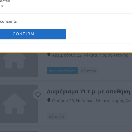
lected.
In
Καραϊσκάκη & Καλλιπόλεως, Νίκαια, Νομ
consents
eAuction
CONFIRM
Διαμέρισμα 80 τ.μ.
Αρχιμήδους 22, Νίκαια, Νομός Αττικής
Χρηματοδότηση
eAuction
Διαμέρισμα 71 τ.μ. με αποθήκη
Ομήρου 29, Νεάπολη, Νίκαια, Νομός Αττ
eAuction