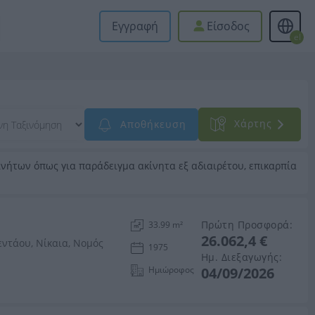
Εγγραφή
Είσοδος
el
Xάρτης
Αποθήκευση
νήτων όπως για παράδειγμα ακίνητα εξ αδιαιρέτου, επικαρπία
Πρώτη Προσφορά:
33.99 m²
26.062,4 €
ντάου, Νίκαια, Νομός
1975
Ημ. Διεξαγωγής:
Ημιώροφος
04/09/2026