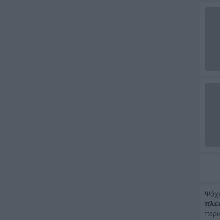
Ψάχ
πλε
περι