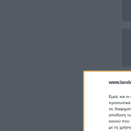
www.lande
Εμείς και ο
προσωπικά δ
τις διαφημί
απόδοση των
κοινού που 
με τη χρήση