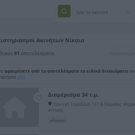
ειστηριασμοί Ακινήτων Νίκαια
θηκαν
81
αποτελέσματα
να
αφαιρέσετε από τα αποτελέσματα τα ειδικά δικαιώματα
ακι
 πατήστε
εδώ
Διαμέρισμα 34 τ.μ.
Παναγή Τσαλδάρη 157 & Πάροδος Μορκε
Αττικής
eAuction