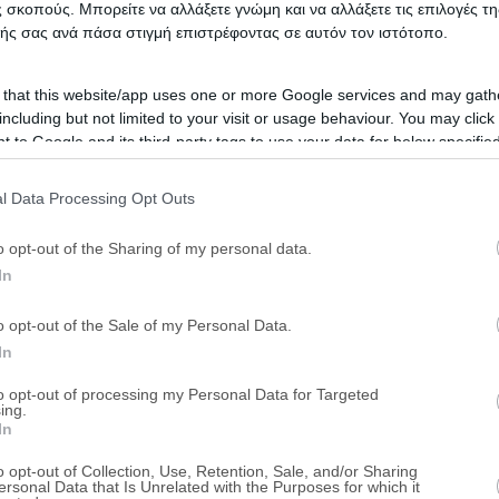
 σκοπούς. Μπορείτε να αλλάξετε γνώμη και να αλλάξετε τις επιλογές τη
Καραϊσκάκη & Καλλιπόλεως, Νίκαια, Νομ
ής σας ανά πάσα στιγμή επιστρέφοντας σε αυτόν τον ιστότοπο.
eAuction
 that this website/app uses one or more Google services and may gath
including but not limited to your visit or usage behaviour. You may click 
 to Google and its third-party tags to use your data for below specifi
Διαμέρισμα 81 τ.μ. - 50% εξ αδι
ogle consent section.
Πάτμου 28-30, Νίκαια, Νομός Αττικής
l Data Processing Opt Outs
o opt-out of the Sharing of my personal data.
eAuction
In
Διαμέρισμα 98 τ.μ. - ψιλή κυρι
o opt-out of the Sale of my Personal Data.
In
Κωστή Παλαμά 206, Νίκαια, Νομός Αττι
to opt-out of processing my Personal Data for Targeted
ing.
eAuction
In
o opt-out of Collection, Use, Retention, Sale, and/or Sharing
ersonal Data that Is Unrelated with the Purposes for which it
Θέση στάθμευσης 10 τ.μ.