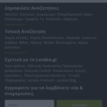
Δημοφιλείς Αναζητήσεις
Ακίνητα
Κατοικίες
Διαμέρισμα
Επαγγελματικοί Χώροι
Κατάστημα
Γραφεία
Γη
Οικόπεδο
Πάρκινγκ
περισσότερα >>
Τοπική Αναζήτηση
Νομός Αττικής
Νομός Θεσσαλονίκης
Κέρκυρα
Ιωάννινα
Καβάλα
Βόλος
Λάρισα
Βούλα
Βουλιαγμένη
Δήμος
Διονύσου
περισσότερα >>
Σχετικά με το Landea.gr
Όροι Χρήσης
Πολιτική Προστασίας Προσωπικών
Δεδομένων
Πολιτική Cookies
Επικοινωνία
Συχνές
Ερωτήσεις
Πλειστηριασμοί Ακινήτων - Γενικές
Πληροφορίες
Landea Premium
Landea Blog
Εγγραφείτε για να λαμβάνετε νέα &
ενημερώσεις
Εγγραφή