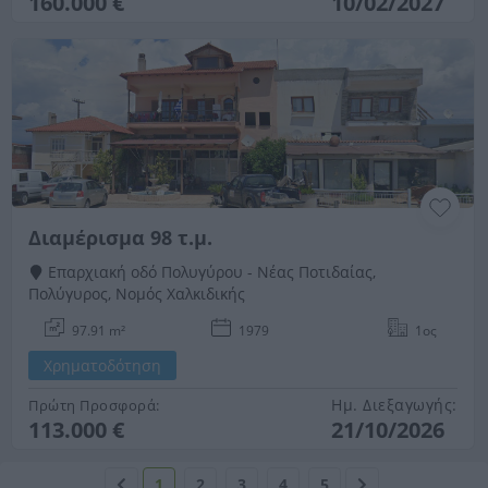
160.000 €
10/02/2027
Διαμέρισμα 98 τ.μ.
Επαρχιακή οδό Πολυγύρου - Νέας Ποτιδαίας,
Πολύγυρος, Νομός Χαλκιδικής
97.91 m²
1979
1ος
Χρηματοδότηση
Ημ. Διεξαγωγής:
Πρώτη Προσφορά:
113.000 €
21/10/2026
1
2
3
4
5