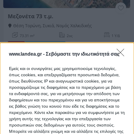
Μεζονέτα 73 τ.μ.
Θέση Τορώνη, Συκιά, Νομός Χαλκιδικής
73.31 m²
2ος
1 Υ/Δ
HOT
Χρηματοδότηση
www.landea.gr -
Σεβόμαστε την ιδιωτικότητά σας
Ημ. Διεξαγωγής:
Πρώτη Προσφορά:
272.200 €
16/09/2026
Εμείς και οι συνεργάτες μας χρησιμοποιούμε τεχνολογίες,
όπως cookies, και επεξεργαζόμαστε προσωπικά δεδομένα,
όπως διευθύνσεις IP και αναγνωριστικά cookies, για να
προσαρμόζουμε τις διαφημίσεις και το περιεχόμενο με βάση
τα ενδιαφέροντά σας, για να μετρήσουμε την απόδοση των
διαφημίσεων και του περιεχομένου και για να αποκτήσουμε
εις βάθος γνώση του κοινού που είδε τις διαφημίσεις και το
περιεχόμενο. Κάντε κλικ παρακάτω για να συμφωνήσετε με τη
χρήση αυτής της τεχνολογίας και την επεξεργασία των
προσωπικών σας δεδομένων για αυτούς τους σκοπούς.
Μονοκατοικία 200 τ.μ.
Μπορείτε να αλλάξετε γνώμη και να αλλάξετε τις επιλογές της