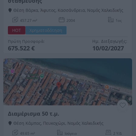
στάθμευσης
Θέση Βάρκα, Άφυτος, Κασσάνδρεια, Νομός Χαλκιδικής
457.27 m²
2004
1ος
HOT
Χρηματοδότηση
Ημ. Διεξαγωγής:
Πρώτη Προσφορά:
675.522 €
10/02/2027
Διαμέρισμα 50 τ.μ.
Θέση Κάμπος, Πευκοχώρι, Νομός Χαλκιδικής
49.65 m²
Ισόγειο
2 Υ/Δ