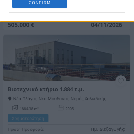
CONFIRM
Χρηματοδότηση
Ημ. Διεξαγωγής:
Πρώτη Προσφορά:
505.000 €
04/11/2026
Βιοτεχνικό κτήριο 1.884 τ.μ.
Νέα Πλάγια, Νέα Μουδανιά, Νομός Χαλκιδικής
1884.38 m²
2005
Χρηματοδότηση
Ημ. Διεξαγωγής:
Πρώτη Προσφορά: