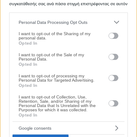
Βατοπέδι, Ορμύλια, Νομός Χαλκιδικής
συγκατάθεσής σας ανά πάσα στιγμή επιστρέφοντας σε αυτόν
τον ιστότοπο.
200 m²
1ος
3 Υ/Δ
Personal Data Processing Opt Outs
Χρηματοδότηση
Please note that this website/app uses one or more Google
services and may gather and store information including but
I want to opt-out of the Sharing of my
Ημ. Διεξαγωγής:
Πρώτη Προσφορά:
personal data.
163.000 €
04/11/2026
not limited to your visit or usage behaviour. You may click to
Opted In
grant or deny consent to Google and its third-party tags to
use your data for below specified purposes in below Google
I want to opt-out of the Sale of my
Personal Data.
consent section.
Opted In
I want to opt-out of processing my
Personal Data for Targeted Advertising.
Opted In
I want to opt-out of Collection, Use,
Retention, Sale, and/or Sharing of my
Personal Data that Is Unrelated with the
Συγκρότημα βιομηχανικών κτιρίων 4.564
Purposes for which it was collected.
τ.μ.
Opted In
Νέα Καλλικράτεια, Νέα Καλλικράτεια, Νομός Χαλκιδικής
Google consents
4563.6 m²
1977
3ος