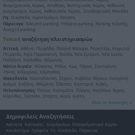
Βιομηχανικός Χώρος
,
Αποθήκη
,
Βιοτεχνικός Χώρος
,
Αίθουσα
,
Διαμέρισμα
,
Χώρος
,
Εκθεσιακός Χώρος
,
Ξενοδοχειακή Μονάδα
Γη
:
Οικόπεδο
,
Αγροτεμάχιο
,
Έκταση
Πάρκινγκ
:
Κλειστό parking
,
Υπόγειο parking
,
Parking πιλοτής
,
Ανοιχτό parking
Τοπική
αναζήτηση πλειστηριασμών
Αττική
:
Αθήνα
,
Γλυφάδα
,
Παλαιό Φάληρο
,
Περιστέρι
,
Κηφισιά
,
Πειραιάς
,
Αγία Παρασκευή
,
Βούλα
,
Νέα Σμύρνη
,
Νέα Ιωνία
,
Παλλήνη
,
Καλλιθέα
,
Βύρωνας
,
Νότιο Αιγαίο
:
Μύκονος
,
Ρόδος
,
Κως
,
Πάρος
,
Σαντορίνη
,
Τήνος
,
Κάλυμνος
,
Κάρπαθος
,
Μακεδονία
:
Θεσσαλονίκη
,
Σέρρες
,
Καβάλα
,
Βέροια
,
Κατερίνη
,
Δράμα
,
Κοζάνη
,
Φλώρινα
,
Έδεσσα
,
Καστοριά
,
Κιλκίς
,
Πελοπόννησος
:
Πάτρα
,
Καλαμάτα
,
Πύργος
,
Ναύπλιο
,
Άργος
,
Κόρινθος
,
Τρίπολη
,
Σπάρτη
,
Αίγιο
,
Κιάτο
,
όλες οι περιοχές
»
Δημοφιλείς Αναζητήσεις
Ακίνητα
Κατοικίες
Διαμέρισμα
Επαγγελματικοί Χώροι
Κατάστημα
Γραφεία
Γη
Οικόπεδο
Πάρκινγκ