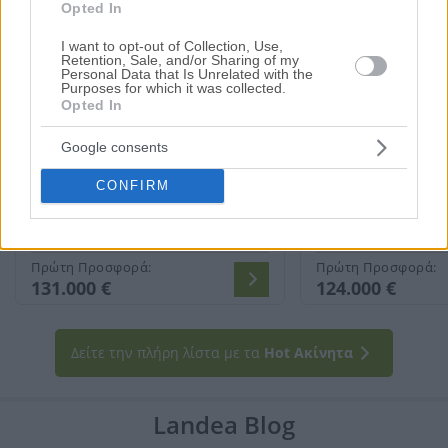
Opted In
I want to opt-out of Collection, Use,
Retention, Sale, and/or Sharing of my
Personal Data that Is Unrelated with the
Purposes for which it was collected.
Opted In
Διαμέρισμα 64 τ.μ. και αποθήκη
Διαμέρισμα 96 τ
Google consents
CONFIRM
ής
Ιωάννου Μιχαήλ 1 & Παλαιών Πατρών Γερμανού, Θεσσαλονίκη (Κέν
Ορέστου 21, Θεσσα
64.17 m²
2ος
2 Υ/Δ
96.2 m²
1
Πρώτη Προσφορά:
Πρώτη Προσφορά:
131.000 €
124.000 €
Δείτε την πλήρη λίστα με τα
Hot Ακίνητα
Landea
Blog