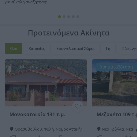
για εύκολη αναζήτηση!
Προτεινόμενα Ακίνητα
Όλα
Κατοικίες
Επαγγελματικοί Χώροι
Γη
Πάρκινγ
Χρηματοδότηση
Μονοκατοικία 131 τ.μ.
Μεζονέτα 109 τ.
σσηνίας
Θρασυβούλου, Φυλή, Νομός Αττικής
Νέα Τρίγλια, Νέα Τ