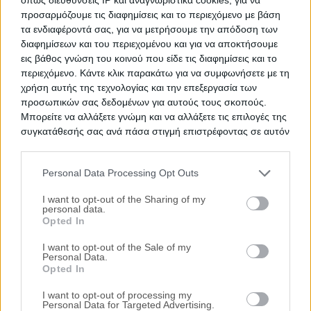
Κάντε τώρα
δωρεάν
εγγραφή στο Landea
προσαρμόζουμε τις διαφημίσεις και το περιεχόμενο με βάση
τα ενδιαφέροντά σας, για να μετρήσουμε την απόδοση των
Μόνο στο Landea.gr θα βρείτε όλους τους
διαφημίσεων και του περιεχομένου και για να αποκτήσουμε
πλειστηριασμούς ακινήτων για όλη την Ελλάδα με
εις βάθος γνώση του κοινού που είδε τις διαφημίσεις και το
εκατοντάδες ακίνητα να προστίθενται καθημερινά! Μη
περιεχόμενο. Κάντε κλικ παρακάτω για να συμφωνήσετε με τη
χάνετε καμία ευκαιρία,
εγγραφείτε δωρεάν
για να
χρήση αυτής της τεχνολογίας και την επεξεργασία των
ενημερώνεστε καθημερινά με e-mail για όλους τους
προσωπικών σας δεδομένων για αυτούς τους σκοπούς.
νέους πλειστηριασμούς ακινήτων!
Μπορείτε να αλλάξετε γνώμη και να αλλάξετε τις επιλογές της
συγκατάθεσής σας ανά πάσα στιγμή επιστρέφοντας σε αυτόν
Λάβε
τον ιστότοπο.
Αποθηκεύστε τις αναζητήσεις
όλα 
που σας ενδιαφέρουν
ταιρ
Personal Data Processing Opt Outs
σας
Please note that this website/app uses one or more Google
services and may gather and store information including but
I want to opt-out of the Sharing of my
personal data.
Δωρεάν Εγγραφή
not limited to your visit or usage behaviour. You may click to
Opted In
grant or deny consent to Google and its third-party tags to
use your data for below specified purposes in below Google
I want to opt-out of the Sale of my
Personal Data.
consent section.
Hot Ακίνητα
Opted In
I want to opt-out of processing my
Personal Data for Targeted Advertising.
HOT
Χρηματοδότηση
HOT