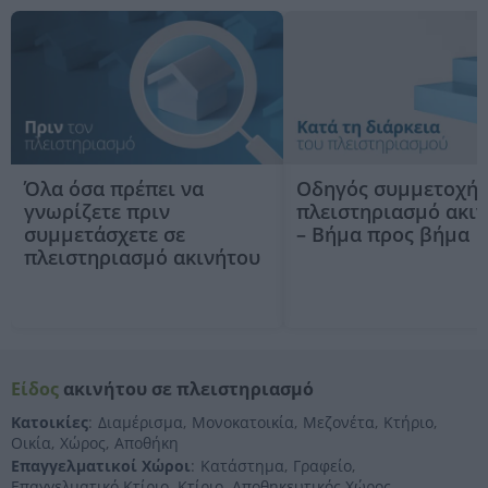
Όλα όσα πρέπει να
Οδηγός συμμετοχής
γνωρίζετε πριν
πλειστηριασμό ακι
συμμετάσχετε σε
– Βήμα προς βήμα
πλειστηριασμό ακινήτου
Είδος
ακινήτου σε πλειστηριασμό
Κατοικίες
:
Διαμέρισμα
,
Μονοκατοικία
,
Μεζονέτα
,
Κτήριο
,
Οικία
,
Χώρος
,
Αποθήκη
Επαγγελματικοί Χώροι
:
Κατάστημα
,
Γραφείο
,
Επαγγελματικό Κτίριο
,
Κτίριο
,
Αποθηκευτικός Χώρος
,