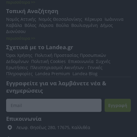
περισσότερα >>
Τοπική Αναζήτηση
Νομός Αττικής
Νομός Θεσσαλονίκης
Κέρκυρα
Ιωάννινα
Καβάλα
Βόλος
Λάρισα
Βούλα
Βουλιαγμένη
Δήμος
Διονύσου
περισσότερα >>
Σχετικά με το Landea.gr
Όροι Χρήσης
Πολιτική Προστασίας Προσωπικών
Δεδομένων
Πολιτική Cookies
Επικοινωνία
Συχνές
Ερωτήσεις
Πλειστηριασμοί Ακινήτων - Γενικές
Πληροφορίες
Landea Premium
Landea Blog
Εγγραφείτε για να λαμβάνετε νέα &
ενημερώσεις
Εγγραφή
Επικοινωνία
Λεωφ. Θησέως 280, 17675, Καλλιθέα