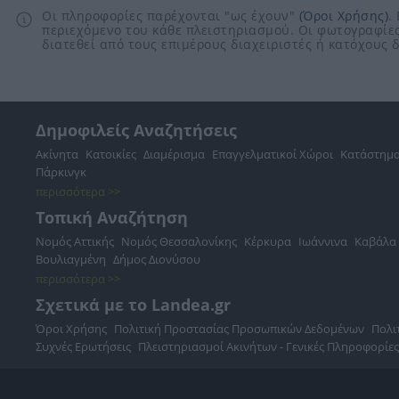
Οι πληροφορίες παρέχονται "ως έχουν"
(Όροι Χρήσης)
.
περιεχόμενο του κάθε πλειστηριασμού. Οι φωτογραφίες
διατεθεί από τους επιμέρους διαχειριστές ή κατόχους
Δημοφιλείς Αναζητήσεις
Ακίνητα
Κατοικίες
Διαμέρισμα
Επαγγελματικοί Χώροι
Κατάστημ
Πάρκινγκ
περισσότερα >>
Τοπική Αναζήτηση
Νομός Αττικής
Νομός Θεσσαλονίκης
Κέρκυρα
Ιωάννινα
Καβάλα
Βουλιαγμένη
Δήμος Διονύσου
περισσότερα >>
Σχετικά με το Landea.gr
Όροι Χρήσης
Πολιτική Προστασίας Προσωπικών Δεδομένων
Πολι
Συχνές Ερωτήσεις
Πλειστηριασμοί Ακινήτων - Γενικές Πληροφορίες