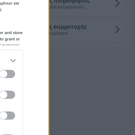
Γενικές πληροφορίες
ομένων για
για τους πλειστηριασμούς
ς
Οδηγός συμμετοχής
er and store
σε πλειστηριασμό
to grant or
ed purposes