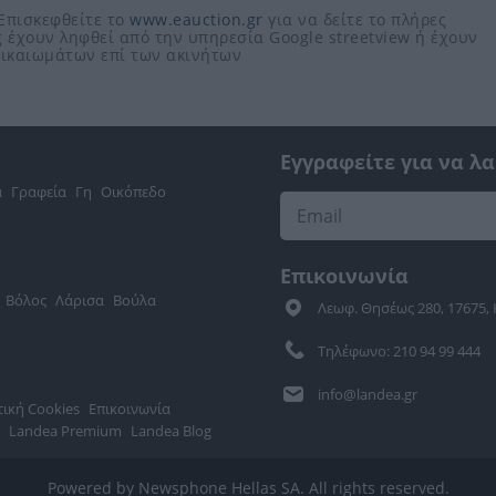
 Επισκεφθείτε το
www.eauction.gr
για να δείτε το πλήρες
 έχουν ληφθεί από την υπηρεσία Google streetview ή έχουν
 δικαιωμάτων επί των ακινήτων
Εγγραφείτε για να λ
α
Γραφεία
Γη
Οικόπεδο
Επικοινωνία
Βόλος
Λάρισα
Βούλα
Λεωφ. Θησέως 280, 17675,
Τηλέφωνο: 210 94 99 444
info@landea.gr
τική Cookies
Επικοινωνία
Landea Premium
Landea Blog
Powered by Newsphone Hellas SA. All rights reserved.