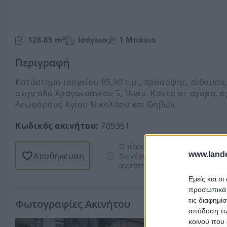
128.85 m²
Ισόγειο
1 Μπάνιο
Περιγραφή
Κατάστημα ισογείου 85,90 τ.μ., πρόσοψης, αίθουσα, W
στην οδό Δραγατσανίου 5, Ίλιον. Κοντά σε αγορά, σ
Λεωφόρους Αγίου Νικολάου και Θηβών.
Κωδικός ακινήτου:
709351
Ο πλειστηριασμός δεν έχει α
www.lande
Αποθήκευση
διενέργειας πλειστηριασμών)
αναρτηθεί.
Περισσότερα
Εμείς και ο
προσωπικά δ
τις διαφημί
Φωτογραφίες Ακινήτου
απόδοση των
κοινού που 