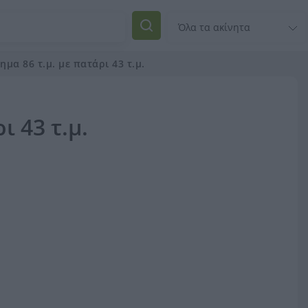
μα 86 τ.μ. με πατάρι 43 τ.μ.
ι 43 τ.μ.