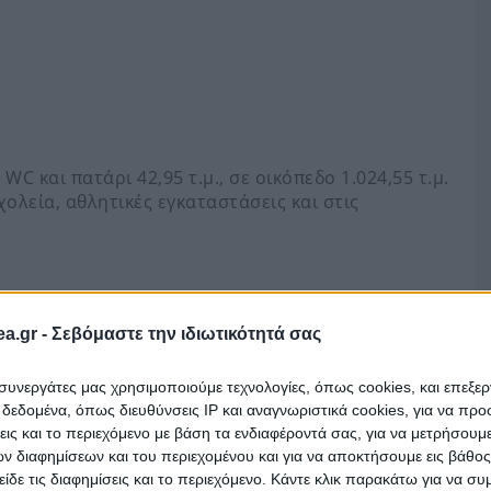
C και πατάρι 42,95 τ.μ., σε οικόπεδο 1.024,55 τ.μ.
χολεία, αθλητικές εγκαταστάσεις και στις
ναρτηθεί ακόμα στο eauction.gr (πλατφόρμα
a.gr -
Σεβόμαστε την ιδιωτικότητά σας
. Αποθηκεύστε τον ώστε να ενημερωθείτε όταν
ι συνεργάτες μας χρησιμοποιούμε τεχνολογίες, όπως cookies, και επεξε
εδομένα, όπως διευθύνσεις IP και αναγνωριστικά cookies, για να πρ
σεις και το περιεχόμενο με βάση τα ενδιαφέροντά σας, για να μετρήσουμ
 διαφημίσεων και του περιεχομένου και για να αποκτήσουμε εις βάθο
είδε τις διαφημίσεις και το περιεχόμενο. Κάντε κλικ παρακάτω για να σ