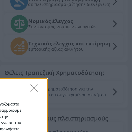
σε πλειστηριασμό (αίτηση/ διενέργεια)
Νομικός έλεγχος
Συντονισμός νομικών ενεργειών
Τεχνικός έλεγχος και εκτίμηση
εμπορικής αξίας ακινήτου
Θέλεις Τραπεζική Χρηματοδότηση;
Ζητήστε χρηματοδότηση για την
απόκτηση του συγκεκριμένου ακινήτου
ργαζόμαστε
οσαρμόζουμε
ε την
Τα πάντα για τους πλειστηριασμούς
ς γνώση του
υμφωνήσετε