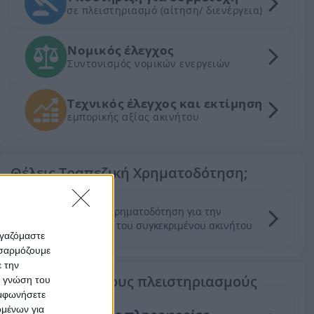
σε πλειστηριασμό (αίτηση/ διενέργεια)
Νομικός έλεγχος
Συντονισμός νομικών ενεργειών
Τεχνικός έλεγχος και εκτίμηση
εμπορικής αξίας ακινήτου
Θέλεις Τραπεζική Χρηματοδότηση;
Ζητήστε χρηματοδότηση για την
απόκτηση του συγκεκριμένου ακινήτου
ργαζόμαστε
οσαρμόζουμε
ε την
Τα πάντα για τους πλειστηριασμούς
ς γνώση του
υμφωνήσετε
ομένων για