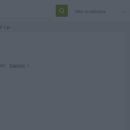
 τ.μ.
σας
Χάρτης
>