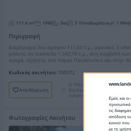
111.6 m²
1980
3ος
3 Υπνοδωμάτια
1 Μπά
Περιγραφή
Διαμέρισμα 3ου ορόφου 111,60 τ.μ., γωνιακό, 3 υπν
μπάνιο, σε οικόπεδο 1.342,70 τ.μ., στη συμβολή τω
αγορά, σχολεία, στο πάρκο Παυσίλυπον και στην π
Κωδικός ακινήτου:
700572
www.lande
Ο πλειστηριασμός δεν έχει α
Αποθήκευση
διενέργειας πλειστηριασμών)
αναρτηθεί.
Περισσότερα
Εμείς και ο
προσωπικά δ
τις διαφημί
Φωτογραφίες Ακινήτου
απόδοση των
κοινού που 
με τη χρήση