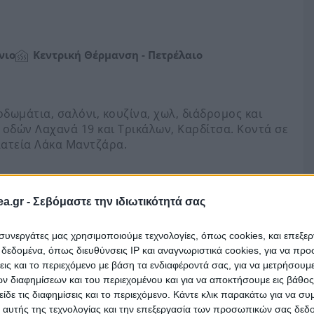
νιο
Κεντρική Θέρμανση - Πετρέλαιο
οδωμάτια, σαλόνι, κουζίνα, χωλ, διάδρομος και
ν οδών Λαχανά 19 και Τρικάλων, Καρδίτσα. Κοντά σε
λατεία Λάκα Μαντζάρα.
a.gr -
Σεβόμαστε την ιδιωτικότητά σας
ναρτηθεί ακόμα στο eauction.gr (πλατφόρμα
. Αποθηκεύστε τον ώστε να ενημερωθείτε όταν
ι συνεργάτες μας χρησιμοποιούμε τεχνολογίες, όπως cookies, και επεξε
εδομένα, όπως διευθύνσεις IP και αναγνωριστικά cookies, για να πρ
σεις και το περιεχόμενο με βάση τα ενδιαφέροντά σας, για να μετρήσουμ
 διαφημίσεων και του περιεχομένου και για να αποκτήσουμε εις βάθο
είδε τις διαφημίσεις και το περιεχόμενο. Κάντε κλικ παρακάτω για να σ
 αυτής της τεχνολογίας και την επεξεργασία των προσωπικών σας δεδ