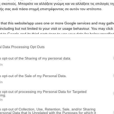
 σκοπούς. Μπορείτε να αλλάξετε γνώμη και να αλλάξετε τις επιλογές τη
ής σας ανά πάσα στιγμή επιστρέφοντας σε αυτόν τον ιστότοπο.
 that this website/app uses one or more Google services and may gath
including but not limited to your visit or usage behaviour. You may click 
 to Google and its third-party tags to use your data for below specifi
ogle consent section.
l Data Processing Opt Outs
o opt-out of the Sharing of my personal data.
In
o opt-out of the Sale of my Personal Data.
In
to opt-out of processing my Personal Data for Targeted
ing.
In
o opt-out of Collection, Use, Retention, Sale, and/or Sharing
ersonal Data that Is Unrelated with the Purposes for which it