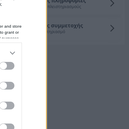
Γενικές πληροφορίες
ς
για τους πλειστηριασμούς
Οδηγός συμμετοχής
er and store
σε πλειστηριασμό
to grant or
ed purposes