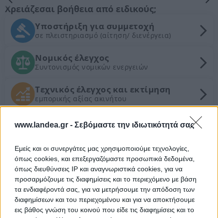
Χρειάζεσαι βοήθεια από ειδικούς;
Υποστήριξη για συμμετοχή
σε πλειστηριασμό (αίτηση/ διενέργεια)
Νομικός έλεγχος
Συντονισμός νομικών ενεργειών
Τεχνικός έλεγχος και εκτίμηση
εμπορικής αξίας ακινήτου
www.landea.gr -
Σεβόμαστε την ιδιωτικότητά σας
Θέλεις Τραπεζική Χρηματοδότηση;
Εμείς και οι συνεργάτες μας χρησιμοποιούμε τεχνολογίες,
Ζητήστε χρηματοδότηση για την απόκτηση του
όπως cookies, και επεξεργαζόμαστε προσωπικά δεδομένα,
συγκεκριμένου ακινήτου
όπως διευθύνσεις IP και αναγνωριστικά cookies, για να
προσαρμόζουμε τις διαφημίσεις και το περιεχόμενο με βάση
τα ενδιαφέροντά σας, για να μετρήσουμε την απόδοση των
Προτεινόμενα Ακίνητα
διαφημίσεων και του περιεχομένου και για να αποκτήσουμε
Μονοκατοικία 308 τ.μ.
εις βάθος γνώση του κοινού που είδε τις διαφημίσεις και το