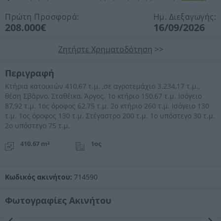
Πρώτη Προσφορά:
Ημ. Διεξαγωγής:
208.000€
16/09/2026
Ζητήστε Χρηματοδότηση
>>
Περιγραφή
Κτήρια κατοικιών 410,67 τ.μ. ,σε αγροτεμάχιο 3.234,17 τ.μ.,
θέση Σβάρνο, Σταθέικα, Άργος. 1ο κτήριο 150,67 τ.μ. Ισόγειο
87,92 τ.μ. 1ος όροφος 62,75 τ.μ. 2ο κτήριο 260 τ.μ. Ισόγειο 130
τ.μ. 1ος όροφος 130 τ.μ. Στέγαστρο 200 τ.μ. 1ο υπόστεγο 30 τ.μ.
2ο υπόστεγο 75 τ.μ.
410.67 m²
1ος
Κωδικός ακινήτου:
714590
Φωτογραφίες Ακινήτου
Προηγούμενη
Επόμενη