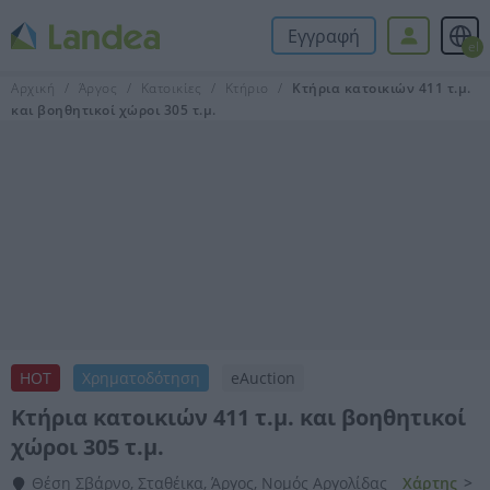
Εγγραφή
el
Αρχική
Άργος
Κατοικίες
Κτήριο
Κτήρια κατοικιών 411 τ.μ.
και βοηθητικοί χώροι 305 τ.μ.
HOT
Χρηματοδότηση
eAuction
Κτήρια κατοικιών 411 τ.μ. και βοηθητικοί
χώροι 305 τ.μ.
Θέση Σβάρνο, Σταθέικα, Άργος, Νομός Αργολίδας
Χάρτης
>