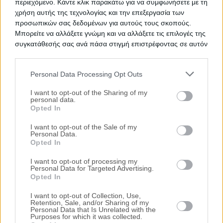
περιεχόμενο. Κάντε κλικ παρακάτω για να συμφωνήσετε με τη
Θέση Χαμούτσα, Λευκάκια, Ναύπλιο,
χρήση αυτής της τεχνολογίας και την επεξεργασία των
Νομός Αργολίδας
προσωπικών σας δεδομένων για αυτούς τους σκοπούς.
175.200€
Πρώτη Προσφορά:
Μπορείτε να αλλάξετε γνώμη και να αλλάξετε τις επιλογές της
συγκατάθεσής σας ανά πάσα στιγμή επιστρέφοντας σε αυτόν
Διαμέρισμα 95 τ.μ.
τον ιστότοπο.
Λεωφόρος Ασκληπιού 152, Ναύπλιο, Νομός
Αργολίδας
Personal Data Processing Opt Outs
Please note that this website/app uses one or more Google
142.000€
Πρώτη Προσφορά:
services and may gather and store information including but
I want to opt-out of the Sharing of my
personal data.
Διαμέρισμα 146 τ.μ.
HOT
not limited to your visit or usage behaviour. You may click to
Opted In
grant or deny consent to Google and its third-party tags to
Αρχαία Επίδαυρος, Παλαιά Επίδαυρος,
use your data for below specified purposes in below Google
Νομός Αργολίδας
I want to opt-out of the Sale of my
Personal Data.
consent section.
128.000€
Opted In
Πρώτη Προσφορά:
I want to opt-out of processing my
Τιμές πώλησης/ενοικίασης κατοικιών στην
Personal Data for Targeted Advertising.
τοπική αγορά
Opted In
I want to opt-out of Collection, Use,
Τα πάντα για τους πλειστηριασμούς
Retention, Sale, and/or Sharing of my
Personal Data that Is Unrelated with the
Purposes for which it was collected.