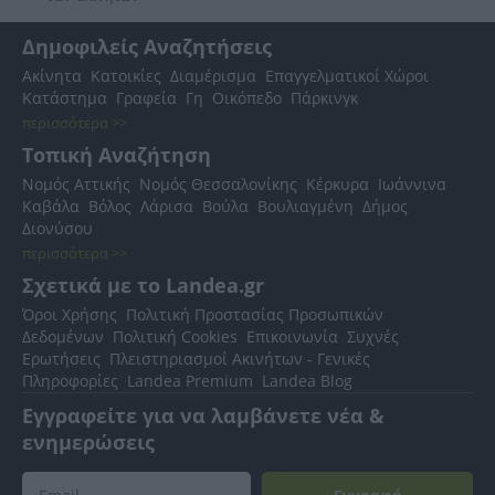
Δημοφιλείς Αναζητήσεις
Ακίνητα
Κατοικίες
Διαμέρισμα
Επαγγελματικοί Χώροι
Κατάστημα
Γραφεία
Γη
Οικόπεδο
Πάρκινγκ
περισσότερα >>
Τοπική Αναζήτηση
Νομός Αττικής
Νομός Θεσσαλονίκης
Κέρκυρα
Ιωάννινα
Καβάλα
Βόλος
Λάρισα
Βούλα
Βουλιαγμένη
Δήμος
Διονύσου
περισσότερα >>
Σχετικά με το Landea.gr
Όροι Χρήσης
Πολιτική Προστασίας Προσωπικών
Δεδομένων
Πολιτική Cookies
Επικοινωνία
Συχνές
Ερωτήσεις
Πλειστηριασμοί Ακινήτων - Γενικές
Πληροφορίες
Landea Premium
Landea Blog
Εγγραφείτε για να λαμβάνετε νέα &
ενημερώσεις