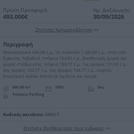
Πρώτη Προσφορά:
Ημ. Διεξαγωγής:
493.000€
30/09/2026
Ζητήστε Χρηματοδότηση
>>
Περιγραφή
Μονοκατοικία 686,08 τ.μ., σε οικόπεδο 1.280,80 τ.μ., στην οδό
Έρκυνας, Λιβαδειά. Υπόγειο 154,85 τ.μ., βοηθητικός χώρος και
χώρος στάθμευσης. Ισόγειο 189,77 τ.μ. 1ος όροφος 131,92 τ.μ.
2ος όροφος 104,77 τ.μ. 3ος όροφος 104,77 τ.μ., σοφίτα.
Εσωτερική σκάλα. Κοντά σε σχολεία και αγορά.
686.08 m²
1993
3ος
Υπόγειο Parking
Κωδικός ακινήτου:
685017
Ζητήστε βοήθεια από τους ειδικούς
>>