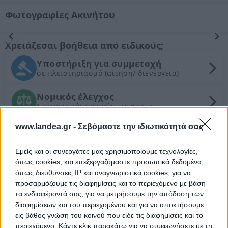
Φωτογραφίες Ακινήτου
Προηγούμενη
Επόμενη
Χρειάζεσαι βοήθεια από ειδικούς;
Υποστήριξη για συμμετοχή
σε πλειστηριασμό (αίτηση/ διενέργεια)
Νομικός έλεγχος
Συντονισμός νομικών ενεργειών
www.landea.gr -
Σεβόμαστε την ιδιωτικότητά σας
Τεχνικός έλεγχος και εκτίμηση
εμπορικής αξίας ακινήτου
Εμείς και οι συνεργάτες μας χρησιμοποιούμε τεχνολογίες,
όπως cookies, και επεξεργαζόμαστε προσωπικά δεδομένα,
Θέλεις Τραπεζική Χρηματοδότηση;
όπως διευθύνσεις IP και αναγνωριστικά cookies, για να
προσαρμόζουμε τις διαφημίσεις και το περιεχόμενο με βάση
τα ενδιαφέροντά σας, για να μετρήσουμε την απόδοση των
Ζητήστε χρηματοδότηση για την απόκτηση του
διαφημίσεων και του περιεχομένου και για να αποκτήσουμε
συγκεκριμένου ακινήτου
εις βάθος γνώση του κοινού που είδε τις διαφημίσεις και το
περιεχόμενο. Κάντε κλικ παρακάτω για να συμφωνήσετε με τη