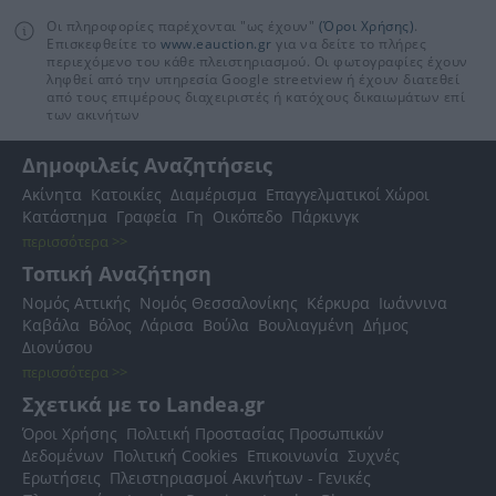
Οι πληροφορίες παρέχονται "ως έχουν"
(Όροι Χρήσης)
.
Επισκεφθείτε το
www.eauction.gr
για να δείτε το πλήρες
περιεχόμενο του κάθε πλειστηριασμού. Οι φωτογραφίες έχουν
ληφθεί από την υπηρεσία Google streetview ή έχουν διατεθεί
από τους επιμέρους διαχειριστές ή κατόχους δικαιωμάτων επί
των ακινήτων
Δημοφιλείς Αναζητήσεις
Ακίνητα
Κατοικίες
Διαμέρισμα
Επαγγελματικοί Χώροι
Κατάστημα
Γραφεία
Γη
Οικόπεδο
Πάρκινγκ
περισσότερα >>
Τοπική Αναζήτηση
Νομός Αττικής
Νομός Θεσσαλονίκης
Κέρκυρα
Ιωάννινα
Καβάλα
Βόλος
Λάρισα
Βούλα
Βουλιαγμένη
Δήμος
Διονύσου
περισσότερα >>
Σχετικά με το Landea.gr
Όροι Χρήσης
Πολιτική Προστασίας Προσωπικών
Δεδομένων
Πολιτική Cookies
Επικοινωνία
Συχνές
Ερωτήσεις
Πλειστηριασμοί Ακινήτων - Γενικές