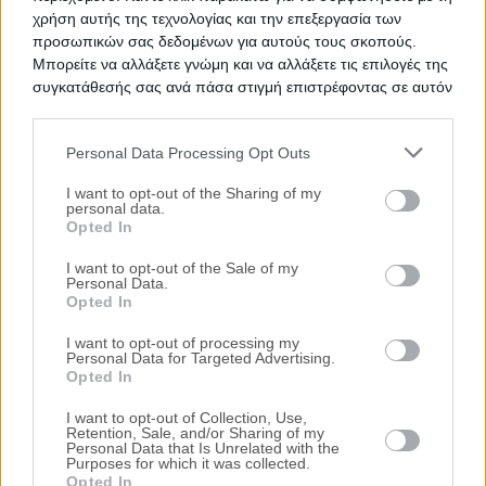
Προτεινόμενα Ακίνητα
χρήση αυτής της τεχνολογίας και την επεξεργασία των
προσωπικών σας δεδομένων για αυτούς τους σκοπούς.
Μονοκατοικία 133 τ.μ.
HOT
Μπορείτε να αλλάξετε γνώμη και να αλλάξετε τις επιλογές της
συγκατάθεσής σας ανά πάσα στιγμή επιστρέφοντας σε αυτόν
Πολλώνια, Μήλος, Νομός Κυκλάδων
τον ιστότοπο.
529.000€
Πρώτη Προσφορά:
Personal Data Processing Opt Outs
Please note that this website/app uses one or more Google
Μονοκατοικία 274 τ.μ. με χώρο
HOT
services and may gather and store information including but
I want to opt-out of the Sharing of my
στάθμευσης
personal data.
not limited to your visit or usage behaviour. You may click to
Opted In
Θέση Πικραμυγδαλιά, Πολύχρονο,
grant or deny consent to Google and its third-party tags to
Χανιώτης, Νομός Χαλκιδικής
use your data for below specified purposes in below Google
I want to opt-out of the Sale of my
Personal Data.
consent section.
450.860€
Πρώτη Προσφορά:
Opted In
Μεζονέτα 277 τ.μ. με αποθήκη και
θέση στάθμευσης
I want to opt-out of processing my
Personal Data for Targeted Advertising.
Νικηφόρου Μανδηλαρά, Καλύβια Θορικού,
Opted In
Νομός Αττικής
I want to opt-out of Collection, Use,
444.000€
Πρώτη Προσφορά:
Retention, Sale, and/or Sharing of my
Personal Data that Is Unrelated with the
Purposes for which it was collected.
Τιμές πώλησης/ενοικίασης κατοικιών στην
Opted In