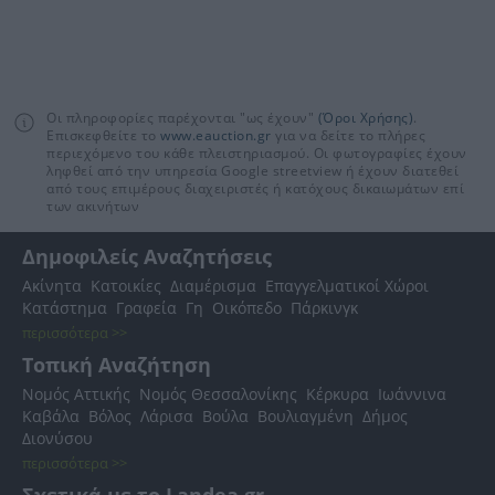
Οι πληροφορίες παρέχονται "ως έχουν"
(Όροι Χρήσης)
.
Επισκεφθείτε το
www.eauction.gr
για να δείτε το πλήρες
περιεχόμενο του κάθε πλειστηριασμού. Οι φωτογραφίες έχουν
ληφθεί από την υπηρεσία Google streetview ή έχουν διατεθεί
από τους επιμέρους διαχειριστές ή κατόχους δικαιωμάτων επί
των ακινήτων
Δημοφιλείς Αναζητήσεις
Ακίνητα
Κατοικίες
Διαμέρισμα
Επαγγελματικοί Χώροι
Κατάστημα
Γραφεία
Γη
Οικόπεδο
Πάρκινγκ
περισσότερα >>
Τοπική Αναζήτηση
Νομός Αττικής
Νομός Θεσσαλονίκης
Κέρκυρα
Ιωάννινα
Καβάλα
Βόλος
Λάρισα
Βούλα
Βουλιαγμένη
Δήμος
Διονύσου
περισσότερα >>