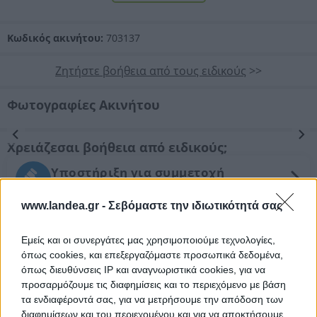
Κωδικός ακινήτου:
703137
Ζητήστε βοήθεια από τους ειδικούς
>>
Φωτογραφίες Ακινήτου
Προηγούμενη
Επόμενη
Χρειάζεσαι βοήθεια από ειδικούς;
Υποστήριξη για συμμετοχή
σε πλειστηριασμό (αίτηση/ διενέργεια)
www.landea.gr -
Σεβόμαστε την ιδιωτικότητά σας
Νομικός έλεγχος
Συντονισμός νομικών ενεργειών
Εμείς και οι συνεργάτες μας χρησιμοποιούμε τεχνολογίες,
όπως cookies, και επεξεργαζόμαστε προσωπικά δεδομένα,
Τεχνικός έλεγχος και εκτίμηση
όπως διευθύνσεις IP και αναγνωριστικά cookies, για να
εμπορικής αξίας ακινήτου
προσαρμόζουμε τις διαφημίσεις και το περιεχόμενο με βάση
τα ενδιαφέροντά σας, για να μετρήσουμε την απόδοση των
διαφημίσεων και του περιεχομένου και για να αποκτήσουμε