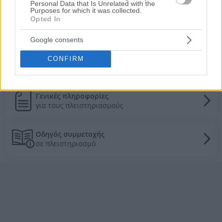
Personal Data that Is Unrelated with the
Purposes for which it was collected.
247.000€
Πρώτη Προσφορά:
Opted In
Τιμές πώλησης/ενοικίασης κατοικιών στην
Google consents
τοπική αγορά
CONFIRM
Τα πάντα για τους πλειστηριασμούς
Γενικές πληροφορίες
για τους πλειστηριασμούς
Οδηγός συμμετοχής
σε πλειστηριασμό