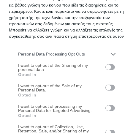
Θέλεις Τραπεζική Χρηματοδότηση;
εις βάθος γνώση του κοινού που είδε τις διαφημίσεις και το
περιεχόμενο. Κάντε κλικ παρακάτω για να συμφωνήσετε με τη
Ζητήστε χρηματοδότηση για την απόκτηση του
χρήση αυτής της τεχνολογίας και την επεξεργασία των
συγκεκριμένου ακινήτου
προσωπικών σας δεδομένων για αυτούς τους σκοπούς.
Μπορείτε να αλλάξετε γνώμη και να αλλάξετε τις επιλογές της
συγκατάθεσής σας ανά πάσα στιγμή επιστρέφοντας σε αυτόν
Προτεινόμενα Ακίνητα
τον ιστότοπο.
Διαμέρισμα 88 τ.μ.
Personal Data Processing Opt Outs
Please note that this website/app uses one or more Google
Τερπάνδρου 4, Μαρούσι, Νομός Αττικής
services and may gather and store information including but
I want to opt-out of the Sharing of my
239.000€
personal data.
Πρώτη Προσφορά:
not limited to your visit or usage behaviour. You may click to
Opted In
grant or deny consent to Google and its third-party tags to
Ημιτελές διαμέρισμα 123 τ.μ. με θέση
use your data for below specified purposes in below Google
I want to opt-out of the Sale of my
στάθμευσης
Personal Data.
consent section.
Opted In
Βυζαντίου 42, Παπάγος, Νομός Αττικής
I want to opt-out of processing my
239.000€
Πρώτη Προσφορά:
Personal Data for Targeted Advertising.
Opted In
Μονοκατοικία 180 τ.μ.
Θέση Μακρυά Πεύκα, Αρτέμιδα, Νομός
I want to opt-out of Collection, Use,
Retention, Sale, and/or Sharing of my
Αττικής