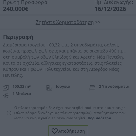
Πρώτη Προσφορά:
Ημ. Διεξαγωγής:
240.000€
16/12/2026
Ζητήστε Χρηματοδότηση
>>
Περιγραφή
Διαμέρισμα ισογείου 100,32 τ.μ., 2 υπνοδωμάτια, σαλόνι,
κουζίνα, προχώλ, χωλ, οφίς και μπάνιο, σε οικόπεδο 496 τ.μ.,
στη συμβολή των οδών Ελπίδος 9 και Αρετής, Νέα Πεντέλη.
Κοντά σε σχολεία, αθλητικές εγκαταστάσεις, στις πλατείες
Κύπρου και Ηρώων Πολυτεχνείου και στη Λεωφόρο Νέας
Πεντέλης.
100.32 m²
Ισόγειο
2 Υπνοδωμάτια
1 Μπάνιο
Ο πλειστηριασμός δεν έχει αναρτηθεί ακόμα στο eauction.gr
(πλατφόρμα διενέργειας πλειστηριασμών). Αποθηκεύστε τον
ώστε να ενημερωθείτε όταν αναρτηθεί.
Περισσότερα
Αποθήκευση