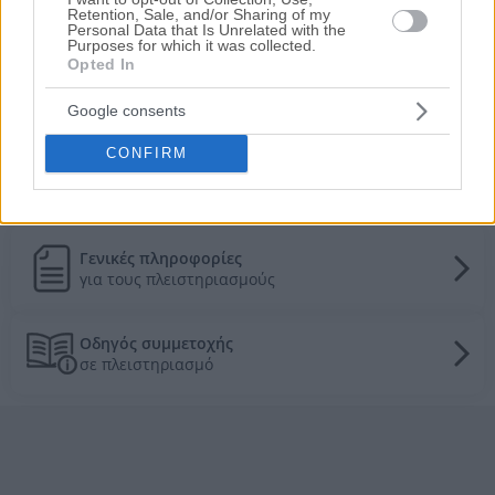
Retention, Sale, and/or Sharing of my
Ποντίων 17 & Λακωνίας 23, Πέραμα, Νομός
Personal Data that Is Unrelated with the
Αττικής
Purposes for which it was collected.
Opted In
12.000€
Πρώτη Προσφορά:
Google consents
Τιμές πώλησης/ενοικίασης κατοικιών στην
τοπική αγορά
CONFIRM
Τα πάντα για τους πλειστηριασμούς
Γενικές πληροφορίες
για τους πλειστηριασμούς
Οδηγός συμμετοχής
σε πλειστηριασμό