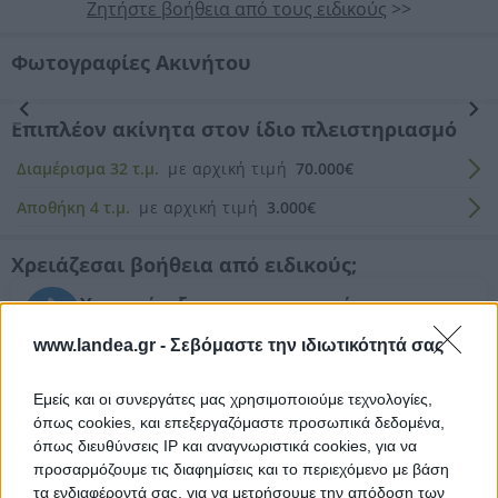
Ζητήστε βοήθεια από τους ειδικούς
>>
Φωτογραφίες Ακινήτου
Προηγούμενη
Επόμενη
Επιπλέον ακίνητα στον ίδιο πλειστηριασμό
Διαμέρισμα 32 τ.μ.
με αρχική τιμή
70.000€
Αποθήκη 4 τ.μ.
με αρχική τιμή
3.000€
Χρειάζεσαι βοήθεια από ειδικούς;
Υποστήριξη για συμμετοχή
σε πλειστηριασμό (αίτηση/ διενέργεια)
www.landea.gr -
Σεβόμαστε την ιδιωτικότητά σας
Νομικός έλεγχος
Συντονισμός νομικών ενεργειών
Εμείς και οι συνεργάτες μας χρησιμοποιούμε τεχνολογίες,
όπως cookies, και επεξεργαζόμαστε προσωπικά δεδομένα,
Τεχνικός έλεγχος και εκτίμηση
όπως διευθύνσεις IP και αναγνωριστικά cookies, για να
εμπορικής αξίας ακινήτου
προσαρμόζουμε τις διαφημίσεις και το περιεχόμενο με βάση
τα ενδιαφέροντά σας, για να μετρήσουμε την απόδοση των