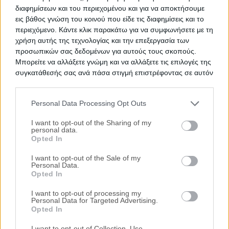
διαφημίσεων και του περιεχομένου και για να αποκτήσουμε
Θέλεις Τραπεζική Χρηματοδότηση;
εις βάθος γνώση του κοινού που είδε τις διαφημίσεις και το
περιεχόμενο. Κάντε κλικ παρακάτω για να συμφωνήσετε με τη
Για το συγκεκριμένο ακίνητο
δεν υπάρχει
η
χρήση αυτής της τεχνολογίας και την επεξεργασία των
δυνατότητα χρηματοδότησης. Μάθετε
προσωπικών σας δεδομένων για αυτούς τους σκοπούς.
περισσότερα
Μπορείτε να αλλάξετε γνώμη και να αλλάξετε τις επιλογές της
συγκατάθεσής σας ανά πάσα στιγμή επιστρέφοντας σε αυτόν
τον ιστότοπο.
Προτεινόμενα Ακίνητα
Personal Data Processing Opt Outs
Θέση στάθμευσης 14 τ.μ.
Please note that this website/app uses one or more Google
services and may gather and store information including but
I want to opt-out of the Sharing of my
Σκρά 22-24, Αιγάλεω, Νομός Αττικής
personal data.
not limited to your visit or usage behaviour. You may click to
Opted In
8.000€
Πρώτη Προσφορά:
grant or deny consent to Google and its third-party tags to
use your data for below specified purposes in below Google
I want to opt-out of the Sale of my
Θέση στάθμευσης 12 τ.μ.
Personal Data.
consent section.
Opted In
Απόλλωνος 8, Κερατσίνι, Νομός Αττικής
I want to opt-out of processing my
12.000€
Πρώτη Προσφορά:
Personal Data for Targeted Advertising.
Opted In
Θέση στάθμευσης 14 τ.μ.
I want to opt-out of Collection, Use,