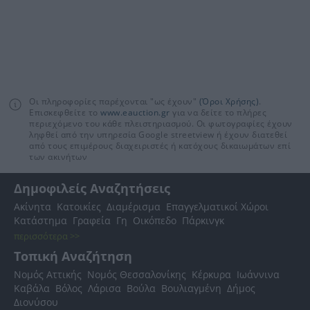
Οι πληροφορίες παρέχονται "ως έχουν"
(Όροι Χρήσης)
.
Επισκεφθείτε το
www.eauction.gr
για να δείτε το πλήρες
περιεχόμενο του κάθε πλειστηριασμού. Οι φωτογραφίες έχουν
ληφθεί από την υπηρεσία Google streetview ή έχουν διατεθεί
από τους επιμέρους διαχειριστές ή κατόχους δικαιωμάτων επί
των ακινήτων
Δημοφιλείς Αναζητήσεις
Ακίνητα
Κατοικίες
Διαμέρισμα
Επαγγελματικοί Χώροι
Κατάστημα
Γραφεία
Γη
Οικόπεδο
Πάρκινγκ
περισσότερα >>
Τοπική Αναζήτηση
Νομός Αττικής
Νομός Θεσσαλονίκης
Κέρκυρα
Ιωάννινα
Καβάλα
Βόλος
Λάρισα
Βούλα
Βουλιαγμένη
Δήμος
Διονύσου