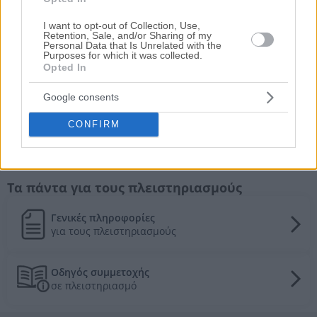
514.000€
Πρώτη Προσφορά:
I want to opt-out of Collection, Use,
Γραφείο 213 τ.μ.
HOT
Retention, Sale, and/or Sharing of my
Personal Data that Is Unrelated with the
Μεσογείων 2-4, Πύργος Αθηνών,
Purposes for which it was collected.
Αμπελόκηποι, Αθήνα (Γουδή), Νομός
Opted In
Αττικής
Google consents
686.000€
Πρώτη Προσφορά:
CONFIRM
Τιμές πώλησης/ενοικίασης κατοικιών στην
τοπική αγορά
Τα πάντα για τους πλειστηριασμούς
Γενικές πληροφορίες
για τους πλειστηριασμούς
Οδηγός συμμετοχής
σε πλειστηριασμό