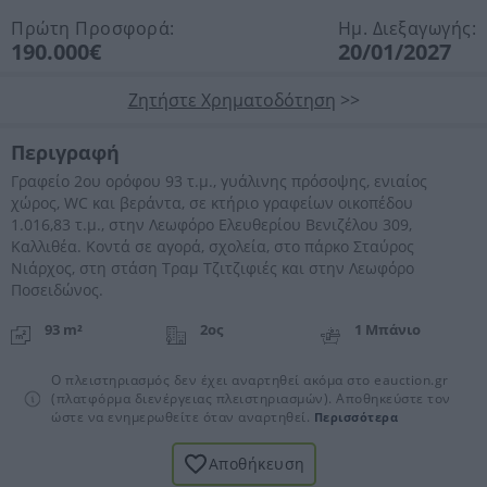
Πρώτη Προσφορά:
Ημ. Διεξαγωγής:
190.000€
20/01/2027
Ζητήστε Χρηματοδότηση
>>
Περιγραφή
Γραφείο 2ου ορόφου 93 τ.μ., γυάλινης πρόσοψης, ενιαίος
χώρος, WC και βεράντα, σε κτήριο γραφείων οικοπέδου
1.016,83 τ.μ., στην Λεωφόρο Ελευθερίου Βενιζέλου 309,
Καλλιθέα. Κοντά σε αγορά, σχολεία, στο πάρκο Σταύρος
Νιάρχος, στη στάση Τραμ Τζιτζιφιές και στην Λεωφόρο
Ποσειδώνος.
93 m²
2ος
1 Μπάνιο
Ο πλειστηριασμός δεν έχει αναρτηθεί ακόμα στο eauction.gr
(πλατφόρμα διενέργειας πλειστηριασμών). Αποθηκεύστε τον
ώστε να ενημερωθείτε όταν αναρτηθεί.
Περισσότερα
Αποθήκευση