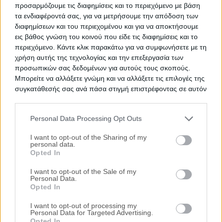
Τεχνικός έλεγχος και εκτίμηση
προσαρμόζουμε τις διαφημίσεις και το περιεχόμενο με βάση
εμπορικής αξίας ακινήτου
τα ενδιαφέροντά σας, για να μετρήσουμε την απόδοση των
διαφημίσεων και του περιεχομένου και για να αποκτήσουμε
εις βάθος γνώση του κοινού που είδε τις διαφημίσεις και το
Θέλεις Τραπεζική Χρηματοδότηση;
περιεχόμενο. Κάντε κλικ παρακάτω για να συμφωνήσετε με τη
χρήση αυτής της τεχνολογίας και την επεξεργασία των
Ζητήστε χρηματοδότηση για την απόκτηση του
προσωπικών σας δεδομένων για αυτούς τους σκοπούς.
συγκεκριμένου ακινήτου
Μπορείτε να αλλάξετε γνώμη και να αλλάξετε τις επιλογές της
συγκατάθεσής σας ανά πάσα στιγμή επιστρέφοντας σε αυτόν
τον ιστότοπο.
Προτεινόμενα Ακίνητα
Personal Data Processing Opt Outs
Γραφείο 141 τ.μ.
Please note that this website/app uses one or more Google
services and may gather and store information including but
I want to opt-out of the Sharing of my
Λεωφόρος Ελευθερίου Βενιζέλου 309,
personal data.
not limited to your visit or usage behaviour. You may click to
Καλλιθέα, Νομός Αττικής
Opted In
grant or deny consent to Google and its third-party tags to
284.000€
Πρώτη Προσφορά:
use your data for below specified purposes in below Google
I want to opt-out of the Sale of my
Personal Data.
consent section.
Γραφείο 161 τ.μ.
HOT
Opted In
Μεσογείων 2-4, Πύργος Αθηνών,
Αμπελόκηποι, Αθήνα (Γουδή), Νομός
I want to opt-out of processing my
Personal Data for Targeted Advertising.
Αττικής
Opted In