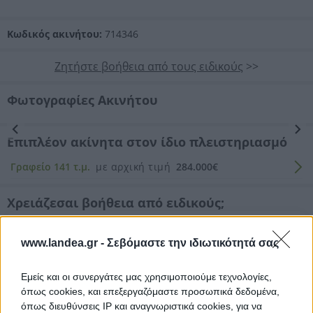
Κωδικός ακινήτου:
714346
Ζητήστε βοήθεια από τους ειδικούς
>>
Φωτογραφίες Ακινήτου
Προηγούμενη
Επόμενη
Επιπλέον ακίνητα στον ίδιο πλειστηριασμό
Γραφείο 141 τ.μ.
με αρχική τιμή
284.000€
Χρειάζεσαι βοήθεια από ειδικούς;
Υποστήριξη για συμμετοχή
σε πλειστηριασμό (αίτηση/ διενέργεια)
www.landea.gr -
Σεβόμαστε την ιδιωτικότητά σας
Νομικός έλεγχος
Εμείς και οι συνεργάτες μας χρησιμοποιούμε τεχνολογίες,
Συντονισμός νομικών ενεργειών
όπως cookies, και επεξεργαζόμαστε προσωπικά δεδομένα,
όπως διευθύνσεις IP και αναγνωριστικά cookies, για να