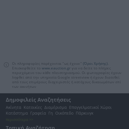
Οι πληροφορίες παρέχονται "ως έχουν"
(Όροι Χρήσης)
.
Επισκεφθείτε το
www.eauction.gr
για να δείτε το πλήρες
περιεχόμενο του κάθε πλειστηριασμού. Οι φωτογραφίες έχουν
ληφθεί από την υπηρεσία Google streetview ή έχουν διατεθεί
από τους επιμέρους διαχειριστές ή κατόχους δικαιωμάτων επί
των ακινήτων
Δημοφιλείς Αναζητήσεις
Ακίνητα
Κατοικίες
Διαμέρισμα
Επαγγελματικοί Χώροι
Κατάστημα
Γραφεία
Γη
Οικόπεδο
Πάρκινγκ
περισσότερα >>
Τοπική Αναζήτηση