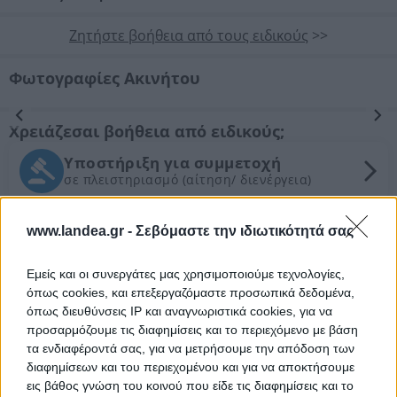
Ζητήστε βοήθεια από τους ειδικούς
>>
Φωτογραφίες Ακινήτου
Προηγούμενη
Επόμενη
Χρειάζεσαι βοήθεια από ειδικούς;
Υποστήριξη για συμμετοχή
σε πλειστηριασμό (αίτηση/ διενέργεια)
Νομικός έλεγχος
www.landea.gr -
Σεβόμαστε την ιδιωτικότητά σας
Συντονισμός νομικών ενεργειών
Εμείς και οι συνεργάτες μας χρησιμοποιούμε τεχνολογίες,
Τεχνικός έλεγχος και εκτίμηση
όπως cookies, και επεξεργαζόμαστε προσωπικά δεδομένα,
εμπορικής αξίας ακινήτου
όπως διευθύνσεις IP και αναγνωριστικά cookies, για να
προσαρμόζουμε τις διαφημίσεις και το περιεχόμενο με βάση
Θέλεις Τραπεζική Χρηματοδότηση;
τα ενδιαφέροντά σας, για να μετρήσουμε την απόδοση των
διαφημίσεων και του περιεχομένου και για να αποκτήσουμε
εις βάθος γνώση του κοινού που είδε τις διαφημίσεις και το
Ζητήστε χρηματοδότηση για την απόκτηση του