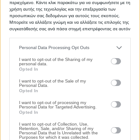
περιεχόμενο. Κάντε κλικ παρακάτω για να συμφωνήσετε με τη
συγκεκριμένου ακινήτου
χρήση αυτής της τεχνολογίας και την επεξεργασία των
προσωπικών σας δεδομένων για αυτούς τους σκοπούς.
Μπορείτε να αλλάξετε γνώμη και να αλλάξετε τις επιλογές της
Προτεινόμενα Ακίνητα
συγκατάθεσής σας ανά πάσα στιγμή επιστρέφοντας σε αυτόν
Διαμέρισμα 51 τ.μ.
τον ιστότοπο.
Λουκοπούλου 4 & Παγανέλη, Αθήνα (Κάτω
Personal Data Processing Opt Outs
Πατήσια, Τρεις Γέφυρες), Νομός Αττικής
Please note that this website/app uses one or more Google
services and may gather and store information including but
I want to opt-out of the Sharing of my
61.000€
Πρώτη Προσφορά:
personal data.
not limited to your visit or usage behaviour. You may click to
Διαμέρισμα 41 τ.μ.
Opted In
HOT
grant or deny consent to Google and its third-party tags to
Αναπήρων Πολέμου, Βύρωνας, Νομός
use your data for below specified purposes in below Google
I want to opt-out of the Sale of my
Αττικής
Personal Data.
consent section.
Opted In
55.000€
Πρώτη Προσφορά:
I want to opt-out of processing my
Διαμέρισμα 84 τ.μ.
HOT
Personal Data for Targeted Advertising.
Opted In
Αριστοτέλους 172, Αθήνα (Άγιος
Παντελεήμονας), Νομός Αττικής
I want to opt-out of Collection, Use,
Retention, Sale, and/or Sharing of my
70.000€
Πρώτη Προσφορά:
Personal Data that Is Unrelated with the
Purposes for which it was collected.