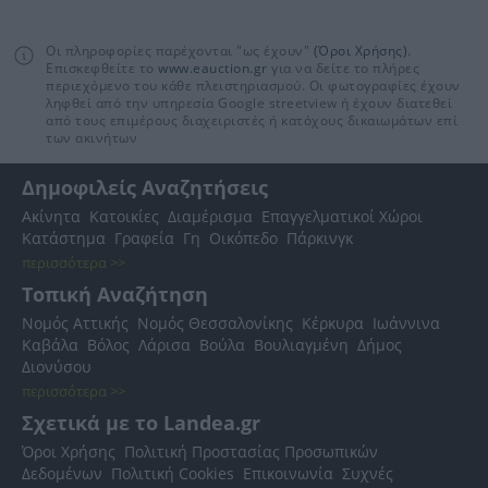
Οι πληροφορίες παρέχονται "ως έχουν"
(Όροι Χρήσης)
.
Επισκεφθείτε το
www.eauction.gr
για να δείτε το πλήρες
περιεχόμενο του κάθε πλειστηριασμού. Οι φωτογραφίες έχουν
ληφθεί από την υπηρεσία Google streetview ή έχουν διατεθεί
από τους επιμέρους διαχειριστές ή κατόχους δικαιωμάτων επί
των ακινήτων
Δημοφιλείς Αναζητήσεις
Ακίνητα
Κατοικίες
Διαμέρισμα
Επαγγελματικοί Χώροι
Κατάστημα
Γραφεία
Γη
Οικόπεδο
Πάρκινγκ
περισσότερα >>
Τοπική Αναζήτηση
Νομός Αττικής
Νομός Θεσσαλονίκης
Κέρκυρα
Ιωάννινα
Καβάλα
Βόλος
Λάρισα
Βούλα
Βουλιαγμένη
Δήμος
Διονύσου
περισσότερα >>
Σχετικά με το Landea.gr
Όροι Χρήσης
Πολιτική Προστασίας Προσωπικών
Δεδομένων
Πολιτική Cookies
Επικοινωνία
Συχνές