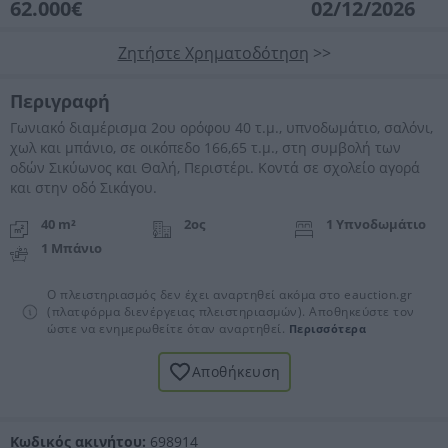
62.000€
02/12/2026
Ζητήστε Χρηματοδότηση
>>
Περιγραφή
Γωνιακό διαμέρισμα 2ου ορόφου 40 τ.μ., υπνοδωμάτιο, σαλόνι,
χωλ και μπάνιο, σε οικόπεδο 166,65 τ.μ., στη συμβολή των
οδών Σικύωνος και Θαλή, Περιστέρι. Κοντά σε σχολείο αγορά
και στην οδό Σικάγου.
40 m²
2ος
1 Υπνοδωμάτιο
1 Μπάνιο
Ο πλειστηριασμός δεν έχει αναρτηθεί ακόμα στο eauction.gr
(πλατφόρμα διενέργειας πλειστηριασμών). Αποθηκεύστε τον
ώστε να ενημερωθείτε όταν αναρτηθεί.
Περισσότερα
Αποθήκευση
Κωδικός ακινήτου:
698914