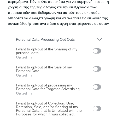
περιεχόμενο. Κάντε κλικ παρακάτω για να συμφωνήσετε με τη
χρήση αυτής της τεχνολογίας και την επεξεργασία των
προσωπικών σας δεδομένων για αυτούς τους σκοπούς.
Προτεινόμενα Ακίνητα
Μπορείτε να αλλάξετε γνώμη και να αλλάξετε τις επιλογές της
συγκατάθεσής σας ανά πάσα στιγμή επιστρέφοντας σε αυτόν
Διαμέρισμα 109 τ.μ.
τον ιστότοπο.
Ζαχαρίου Παπαντωνίου 54-58, Αθήνα
(Κάτω Πατήσια, Τρεις Γέφυρες), Νομός
Personal Data Processing Opt Outs
Αττικής
Please note that this website/app uses one or more Google
services and may gather and store information including but
I want to opt-out of the Sharing of my
160.000€
Πρώτη Προσφορά:
personal data.
not limited to your visit or usage behaviour. You may click to
Διαμέρισμα 88 τ.μ.
Opted In
grant or deny consent to Google and its third-party tags to
Τερψιχόρης 10 & Ωραιοπούλου 98, Νέο
use your data for below specified purposes in below Google
I want to opt-out of the Sale of my
Ηράκλειο, Νομός Αττικής
Personal Data.
consent section.
Opted In
158.000€
Πρώτη Προσφορά:
I want to opt-out of processing my
Μονοκατοικία 175 τ.μ.
Personal Data for Targeted Advertising.
Opted In
Εννέα Πύργων 17, Καλύβια Θορικού,
Νομός Αττικής
I want to opt-out of Collection, Use,
Retention, Sale, and/or Sharing of my
162.400€
Πρώτη Προσφορά:
Personal Data that Is Unrelated with the
Purposes for which it was collected.