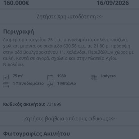
160.000€
16/09/2026
Ζητήστε Χρηματοδότηση
>>
Περιγραφή
Διαμέρισμα ισογείου 75 τ.μ., υπνοδωμάτιο, σαλόνι, κουζίνα,
χωλ και μπάνιο, σε οικόπεδο 630,58 τ.μ., με 21,80 μ. πρόσοψη
στην οδό Βουλγαροκτόνου 11, Χαλάνδρι. Περιβάλλων χώρος με
αυλή. Κοντά σε αγορά, σχολεία και στην πλατεία Αγίου
Νικολάου.
75 m²
1980
Ισόγειο
1 Υπνοδωμάτιο
1 Μπάνιο
Κωδικός ακινήτου:
731899
Ζητήστε βοήθεια από τους ειδικούς
>>
Φωτογραφίες Ακινήτου