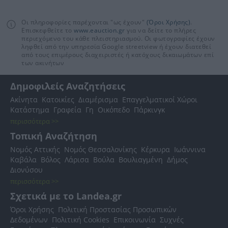
Οι πληροφορίες παρέχονται "ως έχουν"
(Όροι Χρήσης)
.
Επισκεφθείτε το
www.eauction.gr
για να δείτε το πλήρες
περιεχόμενο του κάθε πλειστηριασμού. Οι φωτογραφίες έχουν
ληφθεί από την υπηρεσία Google streetview ή έχουν διατεθεί
από τους επιμέρους διαχειριστές ή κατόχους δικαιωμάτων επί
των ακινήτων
Δημοφιλείς Αναζητήσεις
Ακίνητα
Κατοικίες
Διαμέρισμα
Επαγγελματικοί Χώροι
Κατάστημα
Γραφεία
Γη
Οικόπεδο
Πάρκινγκ
περισσότερα >>
Τοπική Αναζήτηση
Νομός Αττικής
Νομός Θεσσαλονίκης
Κέρκυρα
Ιωάννινα
Καβάλα
Βόλος
Λάρισα
Βούλα
Βουλιαγμένη
Δήμος
Διονύσου
περισσότερα >>
Σχετικά με το Landea.gr
Όροι Χρήσης
Πολιτική Προστασίας Προσωπικών
Δεδομένων
Πολιτική Cookies
Επικοινωνία
Συχνές