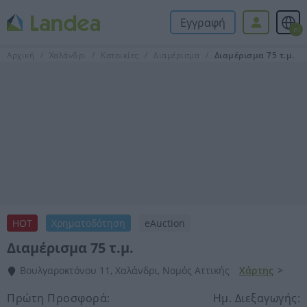
Εγγραφή
el
Αρχική
Χαλάνδρι
Κατοικίες
Διαμέρισμα
Διαμέρισμα 75 τ.μ.
HOT
Χρηματοδότηση
eAuction
Διαμέρισμα 75 τ.μ.
Βουλγαροκτόνου 11, Χαλάνδρι, Νομός Αττικής
Χάρτης
>
Πρώτη Προσφορά:
Ημ. Διεξαγωγής: