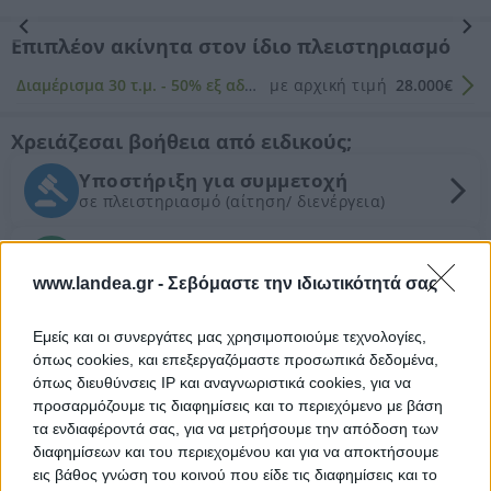
Προηγούμενη
Επόμενη
Επιπλέον ακίνητα στον ίδιο πλειστηριασμό
Διαμέρισμα 30 τ.μ. - 50% εξ αδιαιρέτου
με αρχική τιμή
28.000€
Χρειάζεσαι βοήθεια από ειδικούς;
Υποστήριξη για συμμετοχή
σε πλειστηριασμό (αίτηση/ διενέργεια)
Νομικός έλεγχος
Συντονισμός νομικών ενεργειών
www.landea.gr -
Σεβόμαστε την ιδιωτικότητά σας
Τεχνικός έλεγχος και εκτίμηση
Εμείς και οι συνεργάτες μας χρησιμοποιούμε τεχνολογίες,
εμπορικής αξίας ακινήτου
όπως cookies, και επεξεργαζόμαστε προσωπικά δεδομένα,
όπως διευθύνσεις IP και αναγνωριστικά cookies, για να
προσαρμόζουμε τις διαφημίσεις και το περιεχόμενο με βάση
Θέλεις Τραπεζική Χρηματοδότηση;
τα ενδιαφέροντά σας, για να μετρήσουμε την απόδοση των
διαφημίσεων και του περιεχομένου και για να αποκτήσουμε
Ζητήστε χρηματοδότηση για την απόκτηση του
εις βάθος γνώση του κοινού που είδε τις διαφημίσεις και το
συγκεκριμένου ακινήτου