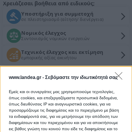
Χρειάζεσαι βοήθεια από ειδικούς;
Υποστήριξη για συμμετοχή
σε πλειστηριασμό (αίτηση/ διενέργεια)
Νομικός έλεγχος
Συντονισμός νομικών ενεργειών
Τεχνικός έλεγχος και εκτίμηση
εμπορικής αξίας ακινήτου
Θέλεις Τραπεζική Χρηματοδότηση;
www.landea.gr -
Σεβόμαστε την ιδιωτικότητά σας
Ζητήστε χρηματοδότηση για την απόκτηση του
Εμείς και οι συνεργάτες μας χρησιμοποιούμε τεχνολογίες,
συγκεκριμένου ακινήτου
όπως cookies, και επεξεργαζόμαστε προσωπικά δεδομένα,
όπως διευθύνσεις IP και αναγνωριστικά cookies, για να
προσαρμόζουμε τις διαφημίσεις και το περιεχόμενο με βάση
Προτεινόμενα Ακίνητα
τα ενδιαφέροντά σας, για να μετρήσουμε την απόδοση των
διαφημίσεων και του περιεχομένου και για να αποκτήσουμε
Επαγγελματικός χώρος 1.694 τ.μ. με
εις βάθος γνώση του κοινού που είδε τις διαφημίσεις και το
πισίνα