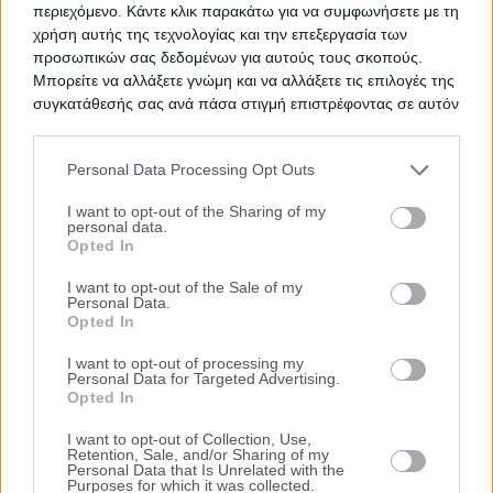
περιεχόμενο. Κάντε κλικ παρακάτω για να συμφωνήσετε με τη
Εθνική Οδός Λάρισας-Κοζάνης, Λεύκαρα,
χρήση αυτής της τεχνολογίας και την επεξεργασία των
Σέρβια, Νομός Κοζάνης
προσωπικών σας δεδομένων για αυτούς τους σκοπούς.
Μπορείτε να αλλάξετε γνώμη και να αλλάξετε τις επιλογές της
180.000€
Πρώτη Προσφορά:
συγκατάθεσής σας ανά πάσα στιγμή επιστρέφοντας σε αυτόν
Βιομηχανικό κτήριο 484 τ.μ.
τον ιστότοπο.
Θέση Διαρρέοι, Σιάτιστα, Νομός Κοζάνης
Personal Data Processing Opt Outs
114.000€
Πρώτη Προσφορά:
Please note that this website/app uses one or more Google
services and may gather and store information including but
I want to opt-out of the Sharing of my
personal data.
Ξενοδοχειακή μονάδα 2.863 τ.μ.
not limited to your visit or usage behaviour. You may click to
Opted In
grant or deny consent to Google and its third-party tags to
Εθνική Οδός Λάρισας - Κοζάνης, Σέρβια,
use your data for below specified purposes in below Google
I want to opt-out of the Sale of my
Νομός Κοζάνης
Personal Data.
consent section.
Opted In
394.000€
Πρώτη Προσφορά:
I want to opt-out of processing my
Τιμές πώλησης/ενοικίασης κατοικιών στην
Personal Data for Targeted Advertising.
Opted In
τοπική αγορά
I want to opt-out of Collection, Use,
Retention, Sale, and/or Sharing of my
Τα πάντα για τους πλειστηριασμούς
Personal Data that Is Unrelated with the
Purposes for which it was collected.