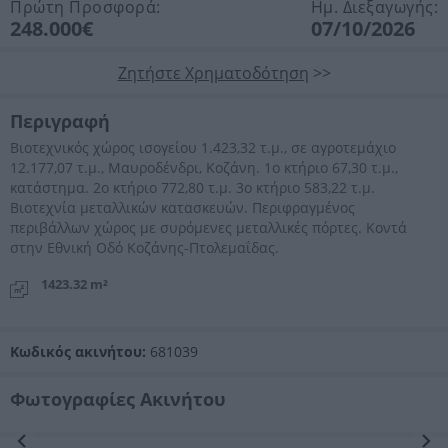
Πρώτη Προσφορά:
Ημ. Διεξαγωγής:
248.000€
07/10/2026
Ζητήστε Χρηματοδότηση
>>
Περιγραφή
Βιοτεχνικός χώρος ισογείου 1.423,32 τ.μ., σε αγροτεμάχιο
12.177,07 τ.μ., Μαυροδένδρι, Κοζάνη. 1ο κτήριο 67,30 τ.μ.,
κατάστημα. 2ο κτήριο 772,80 τ.μ. 3ο κτήριο 583,22 τ.μ.
Βιοτεχνία μεταλλικών κατασκευών. Περιφραγμένος
περιβάλλων χώρος με συρόμενες μεταλλικές πόρτες. Κοντά
στην Εθνική Οδό Κοζάνης-Πτολεμαΐδας.
1423.32 m²
Κωδικός ακινήτου:
681039
Φωτογραφίες Ακινήτου
Προηγούμενη
Επόμενη