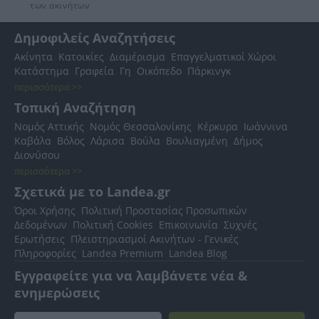
των ακινήτων
Δημοφιλείς Αναζητήσεις
Ακίνητα
Κατοικίες
Διαμέρισμα
Επαγγελματικοί Χώροι
Κατάστημα
Γραφεία
Γη
Οικόπεδο
Πάρκινγκ
περισσότερα >>
Τοπική Αναζήτηση
Νομός Αττικής
Νομός Θεσσαλονίκης
Κέρκυρα
Ιωάννινα
Καβάλα
Βόλος
Λάρισα
Βούλα
Βουλιαγμένη
Δήμος
Διονύσου
περισσότερα >>
Σχετικά με το Landea.gr
Όροι Χρήσης
Πολιτική Προστασίας Προσωπικών
Δεδομένων
Πολιτική Cookies
Επικοινωνία
Συχνές
Ερωτήσεις
Πλειστηριασμοί Ακινήτων - Γενικές
Πληροφορίες
Landea Premium
Landea Blog
Εγγραφείτε για να λαμβάνετε νέα &
ενημερώσεις