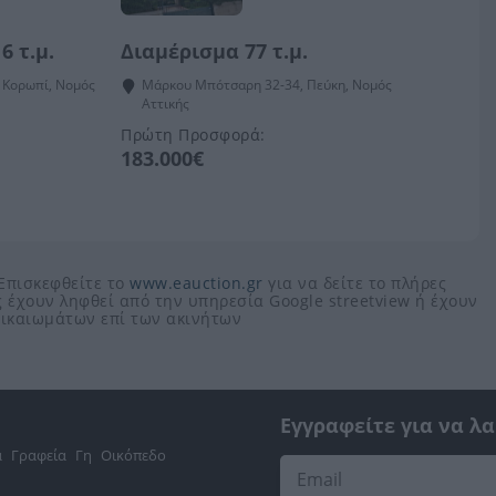
6 τ.μ.
Διαμέρισμα 77 τ.μ.
 Κορωπί, Νομός
Μάρκου Μπότσαρη 32-34, Πεύκη, Νομός
Αττικής
Πρώτη Προσφορά:
183.000€
 Επισκεφθείτε το
www.eauction.gr
για να δείτε το πλήρες
 έχουν ληφθεί από την υπηρεσία Google streetview ή έχουν
 δικαιωμάτων επί των ακινήτων
Εγγραφείτε για να λ
α
Γραφεία
Γη
Οικόπεδο