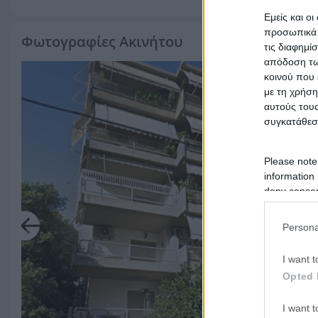
Εμείς και ο
προσωπικά δ
Φωτογραφίες Ακινήτου
τις διαφημί
απόδοση των
κοινού που 
με τη χρήση
αυτούς τους
συγκατάθεσ
Please note
information 
deny consent
in below Go
Persona
I want t
Opted 
I want t