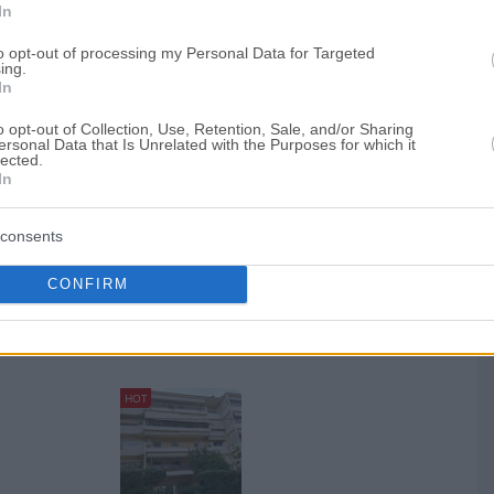
In
to opt-out of processing my Personal Data for Targeted
ing.
In
o opt-out of Collection, Use, Retention, Sale, and/or Sharing
ersonal Data that Is Unrelated with the Purposes for which it
ό
lected.
In
 εξ αδιαιρέτου
με αρχική τιμή
103.000€
consents
την τοπική αγορά
CONFIRM
HOT