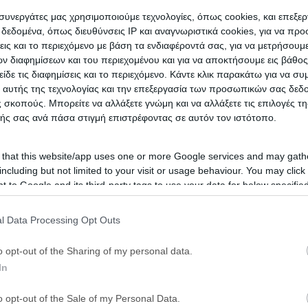
ι συνεργάτες μας χρησιμοποιούμε τεχνολογίες, όπως cookies, και επεξε
εδομένα, όπως διευθύνσεις IP και αναγνωριστικά cookies, για να πρ
σεις και το περιεχόμενο με βάση τα ενδιαφέροντά σας, για να μετρήσουμ
 διαφημίσεων και του περιεχομένου και για να αποκτήσουμε εις βάθο
είδε τις διαφημίσεις και το περιεχόμενο. Κάντε κλικ παρακάτω για να σ
 αυτής της τεχνολογίας και την επεξεργασία των προσωπικών σας δεδ
 σκοπούς. Μπορείτε να αλλάξετε γνώμη και να αλλάξετε τις επιλογές τη
ής σας ανά πάσα στιγμή επιστρέφοντας σε αυτόν τον ιστότοπο.
 that this website/app uses one or more Google services and may gath
including but not limited to your visit or usage behaviour. You may click 
 to Google and its third-party tags to use your data for below specifi
ogle consent section.
l Data Processing Opt Outs
o opt-out of the Sharing of my personal data.
In
o opt-out of the Sale of my Personal Data.