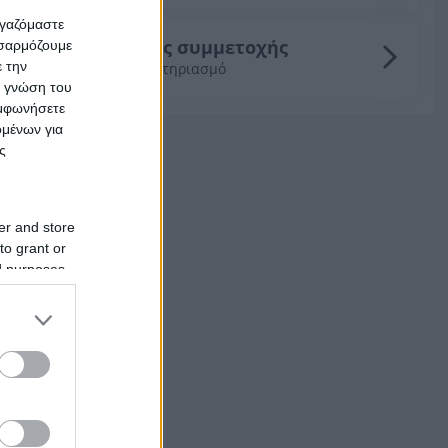
ργαζόμαστε
Οδηγός συμμετοχής
οσαρμόζουμε
ε την
σε πλειστηριασμό
ς γνώση του
υμφωνήσετε
ομένων για
ς
er and store
to grant or
ed purposes