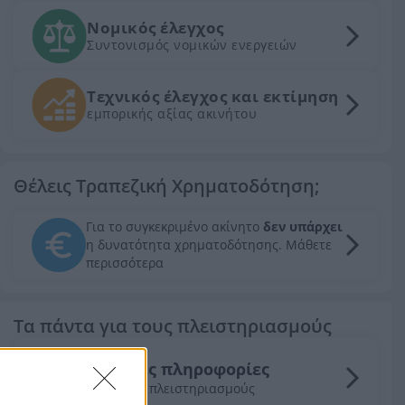
Νομικός έλεγχος
Συντονισμός νομικών ενεργειών
Τεχνικός έλεγχος και εκτίμηση
εμπορικής αξίας ακινήτου
Θέλεις Τραπεζική Χρηματοδότηση;
Για το συγκεκριμένο ακίνητο
δεν υπάρχει
η δυνατότητα χρηματοδότησης. Μάθετε
περισσότερα
Τα πάντα για τους πλειστηριασμούς
Γενικές πληροφορίες
για τους πλειστηριασμούς