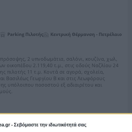
Parking Πιλοτής
Κεντρική Θέρμανση - Πετρέλαιο
 πρόσοψης, 2 υπνοδωμάτια, σαλόνι, κουζίνα, χωλ,
ων οικοπέδου 2.119,40 τ.μ., στις οδούς Ναζλίου 24
 πιλοτής 11 τ.μ. Κοντά σε αγορά, σχολεία,
και Βασιλέως Γεωργίου Β και στις Λεωφόρους
ης υπόλοιπου ποσοστού εξ αδιαιρέτου και
μούς.
ναρτηθεί ακόμα στο eauction.gr (πλατφόρμα
. Αποθηκεύστε τον ώστε να ενημερωθείτε όταν
a.gr -
Σεβόμαστε την ιδιωτικότητά σας