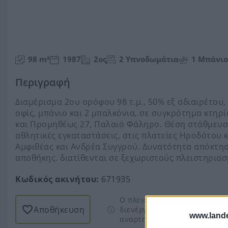
98 m²
1987
2ος
2 Υπνοδωμάτια
1 Μπάνιο
Περιγραφή
Διαμέρισμα 2ου ορόφου 98 τ.μ., 50% εξ αδιαιρέτου,
οφίς, μπάνιο και 2 μπαλκόνια, σε συγκρότημα κτηρί
και Προμηθέως 27, Παλαιό Φάληρο. Θέση στάθμευσης
αθλητικές εγκαταστάσεις, στις πλατείες Ηροδότου 
Αμφιθέας και Ανδρέα Συγγρού. Δυνατότητα απόκτησ
αποθήκης. διατίθενται σε ξεχωριστούς πλειστηριασ
Κωδικός ακινήτου:
671935
Ο πλειστηριασμός δεν έχει α
Αποθήκευση
διενέργειας πλειστηριασμών)
www.lande
αναρτηθεί.
Περισσότερα