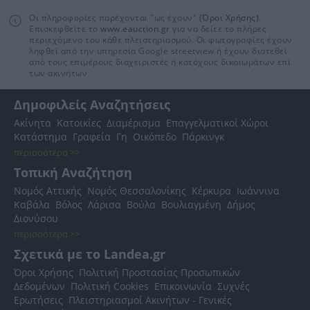
Οι πληροφορίες παρέχονται "ως έχουν"
(Όροι Χρήσης)
.
Επισκεφθείτε το
www.eauction.gr
για να δείτε το πλήρες
περιεχόμενο του κάθε πλειστηριασμού. Οι φωτογραφίες έχουν
ληφθεί από την υπηρεσία Google streetview ή έχουν διατεθεί
από τους επιμέρους διαχειριστές ή κατόχους δικαιωμάτων επί
των ακινήτων
Δημοφιλείς Αναζητήσεις
Ακίνητα
Κατοικίες
Διαμέρισμα
Επαγγελματικοί Χώροι
Κατάστημα
Γραφεία
Γη
Οικόπεδο
Πάρκινγκ
περισσότερα >>
Τοπική Αναζήτηση
Νομός Αττικής
Νομός Θεσσαλονίκης
Κέρκυρα
Ιωάννινα
Καβάλα
Βόλος
Λάρισα
Βούλα
Βουλιαγμένη
Δήμος
Διονύσου
περισσότερα >>
Σχετικά με το Landea.gr
Όροι Χρήσης
Πολιτική Προστασίας Προσωπικών
Δεδομένων
Πολιτική Cookies
Επικοινωνία
Συχνές
Ερωτήσεις
Πλειστηριασμοί Ακινήτων - Γενικές