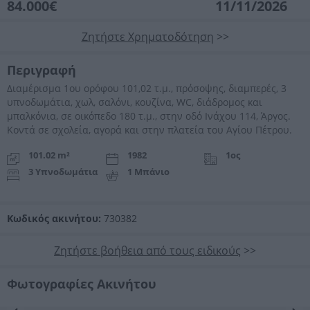
84.000€
11/11/2026
Ζητήστε Χρηματοδότηση
>>
Περιγραφή
Διαμέρισμα 1ου ορόφου 101,02 τ.μ., πρόσοψης, διαμπερές, 3
υπνοδωμάτια, χωλ, σαλόνι, κουζίνα, WC, διάδρομος και
μπαλκόνια, σε οικόπεδο 180 τ.μ., στην οδό Ινάχου 114, Άργος.
Κοντά σε σχολεία, αγορά και στην πλατεία του Αγίου Πέτρου.
101.02 m²
1982
1ος
3 Υπνοδωμάτια
1 Μπάνιο
Κωδικός ακινήτου:
730382
Ζητήστε βοήθεια από τους ειδικούς
>>
Φωτογραφίες Ακινήτου
Προηγούμενη
Επόμενη