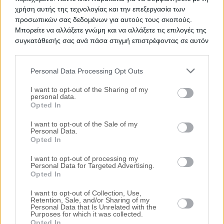
χρήση αυτής της τεχνολογίας και την επεξεργασία των
Προτεινόμενα Ακίνητα
προσωπικών σας δεδομένων για αυτούς τους σκοπούς.
Μπορείτε να αλλάξετε γνώμη και να αλλάξετε τις επιλογές της
Διαμέρισμα 101 τ.μ.
συγκατάθεσής σας ανά πάσα στιγμή επιστρέφοντας σε αυτόν
τον ιστότοπο.
Ινάχου 114, Άργος, Νομός Αργολίδας
84.000€
Πρώτη Προσφορά:
Personal Data Processing Opt Outs
Please note that this website/app uses one or more Google
services and may gather and store information including but
I want to opt-out of the Sharing of my
Μονοκατοικία 137 τ.μ. και αποθήκη
personal data.
not limited to your visit or usage behaviour. You may click to
41 τ.μ.
Opted In
grant or deny consent to Google and its third-party tags to
Κολοκοτρώνη, Νέα Επίδαυρος, Νομός
use your data for below specified purposes in below Google
I want to opt-out of the Sale of my
Αργολίδας
Personal Data.
consent section.
Opted In
101.600€
Πρώτη Προσφορά:
Μονοκατοικία 146 τ.μ.
I want to opt-out of processing my
Personal Data for Targeted Advertising.
Δίδυμα, Κρανίδι, Νομός Αργολίδας
Opted In
108.000€
Πρώτη Προσφορά:
I want to opt-out of Collection, Use,
Retention, Sale, and/or Sharing of my
Personal Data that Is Unrelated with the
Purposes for which it was collected.
Τιμές πώλησης/ενοικίασης κατοικιών στην
Opted In