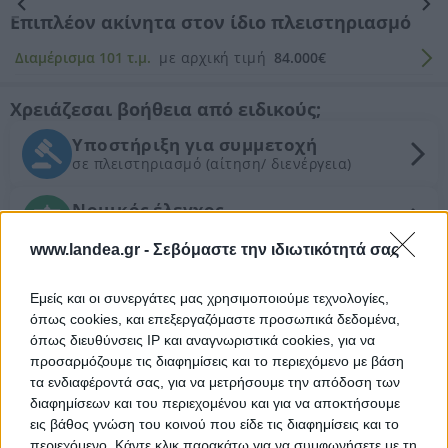
Επιπλέον ακίνητα στον ίδιο πλειστηριασμό
Διαμέρισμα 101 τ.μ.
με αρχική τιμή
84.000€
Χρειάζεσαι βοήθεια από ειδικούς;
Υποστήριξη για συμμετοχή
σε πλειστηριασμό (αίτηση/ διενέργεια)
Νομικός έλεγχος
Συντονισμός νομικών ενεργειών
www.landea.gr -
Σεβόμαστε την ιδιωτικότητά σας
Τεχνικός έλεγχος και εκτίμηση
εμπορικής αξίας ακινήτου
Εμείς και οι συνεργάτες μας χρησιμοποιούμε τεχνολογίες,
όπως cookies, και επεξεργαζόμαστε προσωπικά δεδομένα,
όπως διευθύνσεις IP και αναγνωριστικά cookies, για να
Θέλεις Τραπεζική Χρηματοδότηση;
προσαρμόζουμε τις διαφημίσεις και το περιεχόμενο με βάση
τα ενδιαφέροντά σας, για να μετρήσουμε την απόδοση των
Ζητήστε χρηματοδότηση για την απόκτηση του
διαφημίσεων και του περιεχομένου και για να αποκτήσουμε
συγκεκριμένου ακινήτου
εις βάθος γνώση του κοινού που είδε τις διαφημίσεις και το
περιεχόμενο. Κάντε κλικ παρακάτω για να συμφωνήσετε με τη