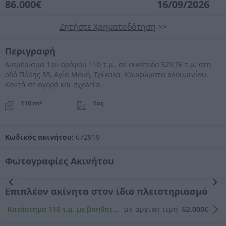
86.000€
16/09/2026
Ζητήστε Χρηματοδότηση
>>
Περιγραφή
Διαμέρισμα 1ου ορόφου 110 τ.μ., σε οικόπεδο 529,76 τ.μ. στη
οδό Πύλης 55, Αγία Μονή, Τρίκαλα. Κουφώματα αλουμινίου.
Κοντά σε αγορά και σχολεία.
110 m²
1ος
Κωδικός ακινήτου:
672919
Φωτογραφίες Ακινήτου
Προηγούμενη
Επόμενη
Επιπλέον ακίνητα στον ίδιο πλειστηριασμό
Κατάστημα 110 τ.μ. με βοηθητικό χώρο 44 τ.μ.
με αρχική τιμή
62.000€