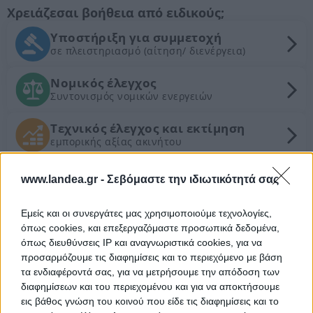
Χρειάζεσαι βοήθεια από ειδικούς;
Υποστήριξη για συμμετοχή
σε πλειστηριασμό (αίτηση/ διενέργεια)
Νομικός έλεγχος
Συντονισμός νομικών ενεργειών
Τεχνικός έλεγχος και εκτίμηση
εμπορικής αξίας ακινήτου
www.landea.gr -
Σεβόμαστε την ιδιωτικότητά σας
Θέλεις Τραπεζική Χρηματοδότηση;
Εμείς και οι συνεργάτες μας χρησιμοποιούμε τεχνολογίες,
Ζητήστε χρηματοδότηση για την απόκτηση του
όπως cookies, και επεξεργαζόμαστε προσωπικά δεδομένα,
συγκεκριμένου ακινήτου
όπως διευθύνσεις IP και αναγνωριστικά cookies, για να
προσαρμόζουμε τις διαφημίσεις και το περιεχόμενο με βάση
τα ενδιαφέροντά σας, για να μετρήσουμε την απόδοση των
Προτεινόμενα Ακίνητα
διαφημίσεων και του περιεχομένου και για να αποκτήσουμε
Διαμέρισμα 83 τ.μ.
εις βάθος γνώση του κοινού που είδε τις διαφημίσεις και το