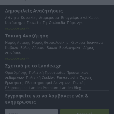
Δημοφιλείς Αναζητήσεις
Ακίνητα
Κατοικίες
Διαμέρισμα
Επαγγελματικοί Χώροι
Κατάστημα
Γραφεία
Γη
Οικόπεδο
Πάρκινγκ
περισσότερα >>
Τοπική Αναζήτηση
Νομός Αττικής
Νομός Θεσσαλονίκης
Κέρκυρα
Ιωάννινα
Καβάλα
Βόλος
Λάρισα
Βούλα
Βουλιαγμένη
Δήμος
Διονύσου
περισσότερα >>
Σχετικά με το Landea.gr
Όροι Χρήσης
Πολιτική Προστασίας Προσωπικών
Δεδομένων
Πολιτική Cookies
Επικοινωνία
Συχνές
Ερωτήσεις
Πλειστηριασμοί Ακινήτων - Γενικές
Πληροφορίες
Landea Premium
Landea Blog
Εγγραφείτε για να λαμβάνετε νέα &
ενημερώσεις