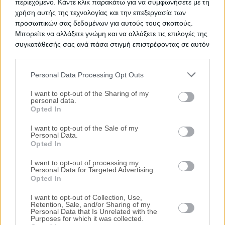
περιεχόμενο. Κάντε κλικ παρακάτω για να συμφωνήσετε με τη
Μεγάλου Αλεξάνδρου & Δεληγιώργη,
χρήση αυτής της τεχνολογίας και την επεξεργασία των
Τρίκαλα, Νομός Τρικάλων
προσωπικών σας δεδομένων για αυτούς τους σκοπούς.
86.000€
Πρώτη Προσφορά:
Μπορείτε να αλλάξετε γνώμη και να αλλάξετε τις επιλογές της
συγκατάθεσής σας ανά πάσα στιγμή επιστρέφοντας σε αυτόν
Διαμέρισμα 91 τ.μ.
τον ιστότοπο.
Αθηνάς Εργάνης 22, Τρίκαλα, Νομός
Τρικάλων
Personal Data Processing Opt Outs
Please note that this website/app uses one or more Google
86.800€
Πρώτη Προσφορά:
services and may gather and store information including but
I want to opt-out of the Sharing of my
personal data.
Διαμέρισμα 52 τ.μ.
not limited to your visit or usage behaviour. You may click to
Opted In
grant or deny consent to Google and its third-party tags to
Δεληγιώργη 25, Τρίκαλα, Νομός Τρικάλων
use your data for below specified purposes in below Google
I want to opt-out of the Sale of my
82.000€
Πρώτη Προσφορά:
Personal Data.
consent section.
Opted In
I want to opt-out of processing my
Τιμές πώλησης/ενοικίασης κατοικιών στην
Personal Data for Targeted Advertising.
τοπική αγορά
Opted In
I want to opt-out of Collection, Use,
Τα πάντα για τους πλειστηριασμούς
Retention, Sale, and/or Sharing of my
Personal Data that Is Unrelated with the
Purposes for which it was collected.