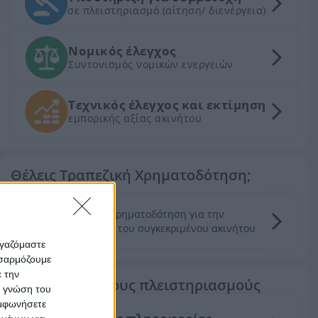
σε πλειστηριασμό (αίτηση/ διενέργεια)
Νομικός έλεγχος
Συντονισμός νομικών ενεργειών
Τεχνικός έλεγχος και εκτίμηση
εμπορικής αξίας ακινήτου
Θέλεις Τραπεζική Χρηματοδότηση;
Ζητήστε χρηματοδότηση για την
απόκτηση του συγκεκριμένου ακινήτου
ργαζόμαστε
οσαρμόζουμε
ε την
Τα πάντα για τους πλειστηριασμούς
ς γνώση του
υμφωνήσετε