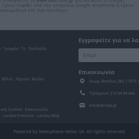
 Επισκεφθείτε το
www.eauction.gr
για να δείτε το πλήρες
 έχουν ληφθεί από την υπηρεσία Google streetview ή έχουν
 δικαιωμάτων επί των ακινήτων
Εγγραφείτε για να λ
α
Γραφεία
Γη
Οικόπεδο
Επικοινωνία
Βόλος
Λάρισα
Βούλα
Λεωφ. Θησέως 280, 17675,
Τηλέφωνο: 210 94 99 444
info@landea.gr
τική Cookies
Επικοινωνία
Landea Premium
Landea Blog
Powered by Newsphone Hellas SA. All rights reserved.