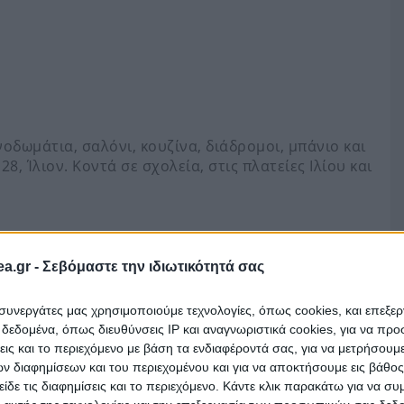
οδωμάτια, σαλόνι, κουζίνα, διάδρομοι, μπάνιο και
28, Ίλιον. Κοντά σε σχολεία, στις πλατείες Ιλίου και
είναι αναρτημένος στο eauction.gr (πλατφόρμα
a.gr -
Σεβόμαστε την ιδιωτικότητά σας
τηριασμών). Μεταβείτε εκεί για να συμμετάσχετε.
ι συνεργάτες μας χρησιμοποιούμε τεχνολογίες, όπως cookies, και επεξε
εδομένα, όπως διευθύνσεις IP και αναγνωριστικά cookies, για να πρ
σεις και το περιεχόμενο με βάση τα ενδιαφέροντά σας, για να μετρήσουμ
 διαφημίσεων και του περιεχομένου και για να αποκτήσουμε εις βάθο
είδε τις διαφημίσεις και το περιεχόμενο. Κάντε κλικ παρακάτω για να σ