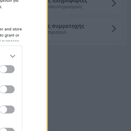
Γενικές πληροφορίες
ομένων για
για τους πλειστηριασμούς
ς
Οδηγός συμμετοχής
er and store
σε πλειστηριασμό
to grant or
ed purposes