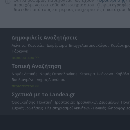
Οι πληροφορίες παρέχονται "ως έχουν"
(Όροι Χρήσης)
.
περιεχόμενο του κάθε πλειστηριασμού. Οι φωτογραφίες
διατεθεί από τους επιμέρους διαχειριστές ή κατόχους
Δημοφιλείς Αναζητήσεις
Ακίνητα
Κατοικίες
Διαμέρισμα
Επαγγελματικοί Χώροι
Κατάστημ
Πάρκινγκ
περισσότερα >>
Τοπική Αναζήτηση
Νομός Αττικής
Νομός Θεσσαλονίκης
Κέρκυρα
Ιωάννινα
Καβάλα
Βουλιαγμένη
Δήμος Διονύσου
περισσότερα >>
Σχετικά με το Landea.gr
Όροι Χρήσης
Πολιτική Προστασίας Προσωπικών Δεδομένων
Πολι
Συχνές Ερωτήσεις
Πλειστηριασμοί Ακινήτων - Γενικές Πληροφορίες