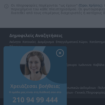
Οι πληροφορίες παρέχονται "ως έχουν"
(Όροι Χρήσης)
.
περιεχόμενο του κάθε πλειστηριασμού. Οι φωτογραφίες
διατεθεί από τους επιμέρους διαχειριστές ή κατόχους
Δημοφιλείς Αναζητήσεις
Ακίνητα
Κατοικίες
Διαμέρισμα
Επαγγελματικοί Χώροι
Κατάστημ
Πάρκινγκ
περισσότερα >>
Τοπική Αναζήτηση
Νομός Αττικής
Νομός Θεσσαλονίκης
Κέρκυρα
Ιωάννινα
Καβάλα
Βουλιαγμένη
Δήμος Διονύσου
περισσότερα >>
Σχετικά με το Landea.gr
Όροι Χρήσης
Πολιτική Προστασίας Προσωπικών Δεδομένων
Πολι
Συχνές Ερωτήσεις
Πλειστηριασμοί Ακινήτων - Γενικές Πληροφορίες