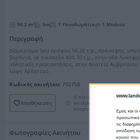
56.2 m²
5ος
1 Υπνοδωμάτιο
1 Μπάνιο
Περιγραφή
Διαμέρισμα 5ου ορόφου 56,20 τ.μ., πρόσοψης, υπνοδ
βεράντα, σε οικόπεδο 400,70 τ.μ., στην οδό Λυκόφρω
αθλητικές εγκαταστάσεις, στην πλατεία Αμβροσίου 
λόφο Αρδηττού.
Κωδικός ακινήτου:
702758
www.lande
Ο πλειστηριασμός δεν έχει α
Αποθήκευση
διενέργειας πλειστηριασμών)
αναρτηθεί.
Περισσότερα
Εμείς και ο
προσωπικά δ
τις διαφημί
απόδοση των
Φωτογραφίες Ακινήτου
κοινού που 