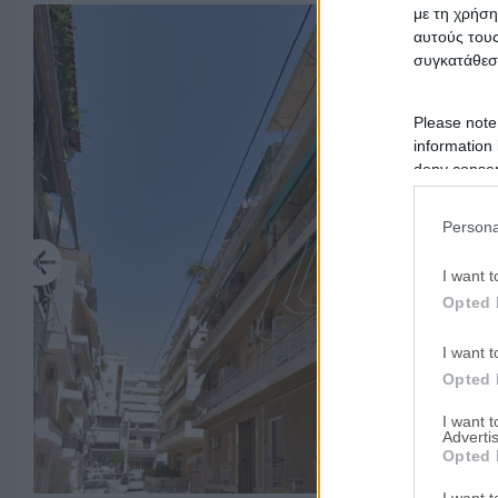
με τη χρήση
αυτούς τους
συγκατάθεσ
Please note
information 
deny consent
in below Go
Persona
I want t
Opted 
I want t
Opted 
I want 
Advertis
Opted 