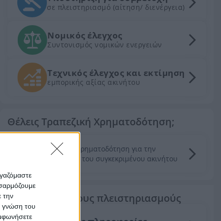
σε πλειστηριασμό (αίτηση/ διενέργεια)
Νομικός έλεγχος
Συντονισμός νομικών ενεργειών
Τεχνικός έλεγχος και εκτίμηση
εμπορικής αξίας ακινήτου
Θέλεις Τραπεζική Χρηματοδότηση;
Ζητήστε χρηματοδότηση για την
απόκτηση του συγκεκριμένου ακινήτου
ργαζόμαστε
οσαρμόζουμε
Τα πάντα για τους πλειστηριασμούς
ε την
ς γνώση του
υμφωνήσετε