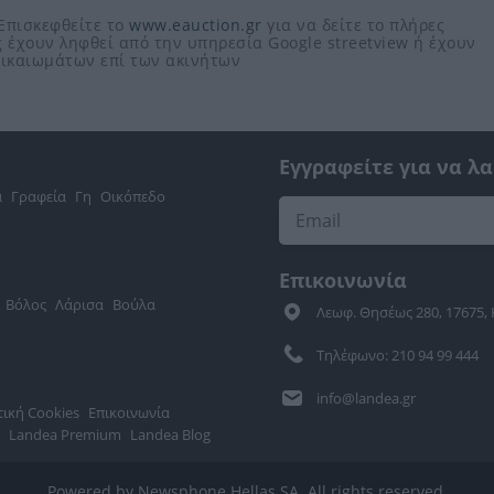
 Επισκεφθείτε το
www.eauction.gr
για να δείτε το πλήρες
 έχουν ληφθεί από την υπηρεσία Google streetview ή έχουν
 δικαιωμάτων επί των ακινήτων
Εγγραφείτε για να λ
α
Γραφεία
Γη
Οικόπεδο
Επικοινωνία
Βόλος
Λάρισα
Βούλα
Λεωφ. Θησέως 280, 17675,
Τηλέφωνο: 210 94 99 444
info@landea.gr
τική Cookies
Επικοινωνία
Landea Premium
Landea Blog
Powered by Newsphone Hellas SA. All rights reserved.