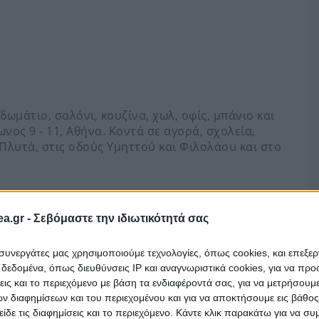
ωμάτιο, σαλόνι, κουζίνα, χωλ, οφίς, μπάνιο και
νος 9 - 11, Αθήνα. Κοντά σε αγορά, σχολεία,
Πλυτά, στις οδούς Υμηττού και Φιλολάου και στο
a.gr -
Σεβόμαστε την ιδιωτικότητά σας
ναρτηθεί ακόμα στο eauction.gr (πλατφόρμα
. Αποθηκεύστε τον ώστε να ενημερωθείτε όταν
ι συνεργάτες μας χρησιμοποιούμε τεχνολογίες, όπως cookies, και επεξε
εδομένα, όπως διευθύνσεις IP και αναγνωριστικά cookies, για να πρ
σεις και το περιεχόμενο με βάση τα ενδιαφέροντά σας, για να μετρήσουμ
 διαφημίσεων και του περιεχομένου και για να αποκτήσουμε εις βάθο
είδε τις διαφημίσεις και το περιεχόμενο. Κάντε κλικ παρακάτω για να σ