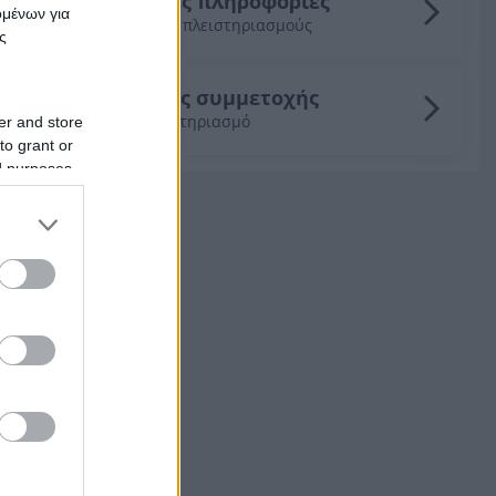
Γενικές πληροφορίες
ομένων για
για τους πλειστηριασμούς
ς
Οδηγός συμμετοχής
σε πλειστηριασμό
er and store
to grant or
ed purposes