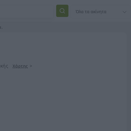
μ.
ικής
Χάρτης
>