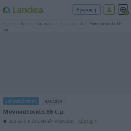
Εγγραφή
el
Αρχική
Κιάτο
Κατοικίες
Μονοκατοικία
Μονοκατοικία 86
τ.μ.
Χρηματοδότηση
eAuction
Μονοκατοικία 86 τ.μ.
Βασιλικό, Κιάτο, Νομός Κορινθίας
Χάρτης
>