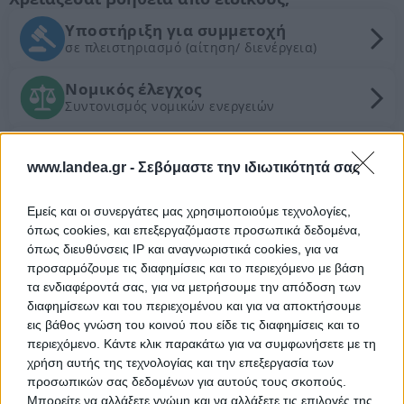
Υποστήριξη για συμμετοχή
σε πλειστηριασμό (αίτηση/ διενέργεια)
Νομικός έλεγχος
Συντονισμός νομικών ενεργειών
Τεχνικός έλεγχος και εκτίμηση
εμπορικής αξίας ακινήτου
www.landea.gr -
Σεβόμαστε την ιδιωτικότητά σας
Εμείς και οι συνεργάτες μας χρησιμοποιούμε τεχνολογίες,
Θέλεις Τραπεζική Χρηματοδότηση;
όπως cookies, και επεξεργαζόμαστε προσωπικά δεδομένα,
όπως διευθύνσεις IP και αναγνωριστικά cookies, για να
Ζητήστε χρηματοδότηση για την απόκτηση του
προσαρμόζουμε τις διαφημίσεις και το περιεχόμενο με βάση
συγκεκριμένου ακινήτου
τα ενδιαφέροντά σας, για να μετρήσουμε την απόδοση των
διαφημίσεων και του περιεχομένου και για να αποκτήσουμε
εις βάθος γνώση του κοινού που είδε τις διαφημίσεις και το
Προτεινόμενα Ακίνητα
περιεχόμενο. Κάντε κλικ παρακάτω για να συμφωνήσετε με τη
χρήση αυτής της τεχνολογίας και την επεξεργασία των
Διαμέρισμα 65 τ.μ.
προσωπικών σας δεδομένων για αυτούς τους σκοπούς.
Στεφάνου 23, Κόρινθος, Νομός Κορινθίας
Μπορείτε να αλλάξετε γνώμη και να αλλάξετε τις επιλογές της