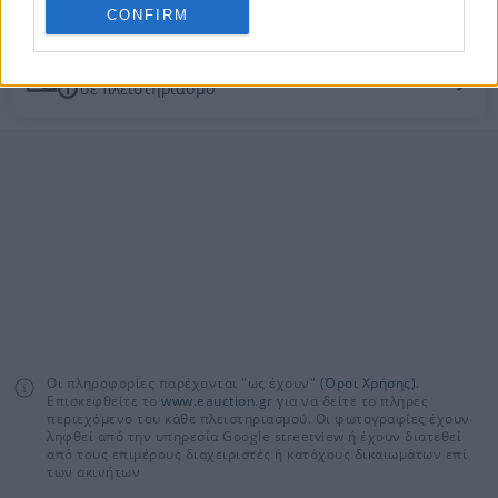
για τους πλειστηριασμούς
CONFIRM
Οδηγός συμμετοχής
σε πλειστηριασμό
Οι πληροφορίες παρέχονται "ως έχουν"
(Όροι Χρήσης)
.
Επισκεφθείτε το
www.eauction.gr
για να δείτε το πλήρες
περιεχόμενο του κάθε πλειστηριασμού. Οι φωτογραφίες έχουν
ληφθεί από την υπηρεσία Google streetview ή έχουν διατεθεί
από τους επιμέρους διαχειριστές ή κατόχους δικαιωμάτων επί
των ακινήτων