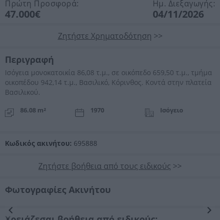
Πρώτη Προσφορά:
Ημ. Διεξαγωγής:
47.000€
04/11/2026
Ζητήστε Χρηματοδότηση
>>
Περιγραφή
Ισόγεια μoνοκατοικία 86,08 τ.μ., σε οικόπεδο 659,50 τ.μ., τμήμα
οικοπέδου 942,14 τ.μ., Βασιλικό, Κόρινθος. Κοντά στην πλατεία
Βασιλικού.
86.08 m²
1970
Ισόγειο
Κωδικός ακινήτου:
695888
Ζητήστε βοήθεια από τους ειδικούς
>>
Φωτογραφίες Ακινήτου
Προηγούμενη
Επόμενη
Χρειάζεσαι βοήθεια από ειδικούς;