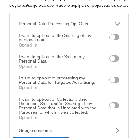
συγκατάθεσής σας ανά πάσα στιγμή επιστρέφοντας σε αυτόν
54.000€
Πρώτη Προσφορά:
τον ιστότοπο.
Διαμέρισμα 58 τ.μ.
Personal Data Processing Opt Outs
Please note that this website/app uses one or more Google
Αδειμάντου & Σωτήρη Κροκιδά 32-34,
services and may gather and store information including but
I want to opt-out of the Sharing of my
Κόρινθος, Νομός Κορινθίας
personal data.
not limited to your visit or usage behaviour. You may click to
Opted In
65.000€
Πρώτη Προσφορά:
grant or deny consent to Google and its third-party tags to
use your data for below specified purposes in below Google
Διαμέρισμα 121 τ.μ.
HOT
I want to opt-out of the Sale of my
Personal Data.
consent section.
Σόλωνος 32, Κιάτο, Νομός Κορινθίας
Opted In
131.000€
Πρώτη Προσφορά:
I want to opt-out of processing my
Personal Data for Targeted Advertising.
Opted In
Τιμές πώλησης/ενοικίασης κατοικιών στην
I want to opt-out of Collection, Use,
τοπική αγορά
Retention, Sale, and/or Sharing of my
Personal Data that Is Unrelated with the
Purposes for which it was collected.
Opted In
Τα πάντα για τους πλειστηριασμούς
Google consents
Γενικές πληροφορίες