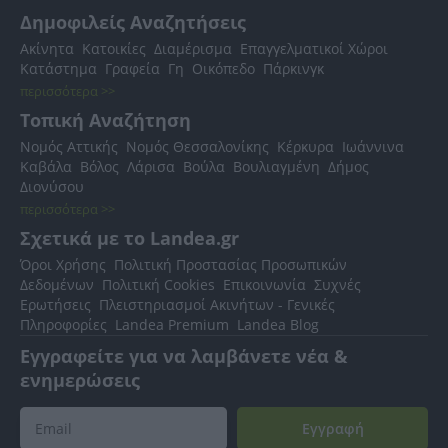
Δημοφιλείς Αναζητήσεις
Ακίνητα
Κατοικίες
Διαμέρισμα
Επαγγελματικοί Χώροι
Κατάστημα
Γραφεία
Γη
Οικόπεδο
Πάρκινγκ
περισσότερα >>
Τοπική Αναζήτηση
Νομός Αττικής
Νομός Θεσσαλονίκης
Κέρκυρα
Ιωάννινα
Καβάλα
Βόλος
Λάρισα
Βούλα
Βουλιαγμένη
Δήμος
Διονύσου
περισσότερα >>
Σχετικά με το Landea.gr
Όροι Χρήσης
Πολιτική Προστασίας Προσωπικών
Δεδομένων
Πολιτική Cookies
Επικοινωνία
Συχνές
Ερωτήσεις
Πλειστηριασμοί Ακινήτων - Γενικές
Πληροφορίες
Landea Premium
Landea Blog
Εγγραφείτε για να λαμβάνετε νέα &
ενημερώσεις
Εγγραφή