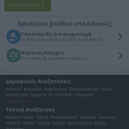
Ενδιαφέρομαι
Χρειάζεσαι βοήθεια από ειδικούς;
Υποστήριξη για συμμετοχή
σε πλειστηριασμό (αίτηση/ διενέργεια)
Νομικός έλεγχος
Συντονισμός νομικών ενεργειών
Δημοφιλείς Αναζητήσεις
Ακίνητα
Κατοικίες
Διαμέρισμα
Επαγγελματικοί Χώροι
Κατάστημα
Γραφεία
Γη
Οικόπεδο
Πάρκινγκ
περισσότερα >>
Τοπική Αναζήτηση
Νομός Αττικής
Νομός Θεσσαλονίκης
Κέρκυρα
Ιωάννινα
Καβάλα
Βόλος
Λάρισα
Βούλα
Βουλιαγμένη
Δήμος
Διονύσου