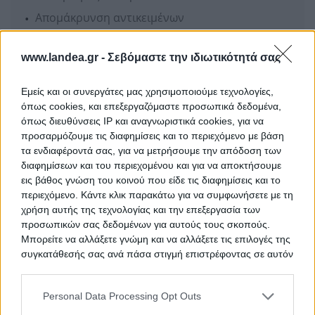
Απομάκρυνση αντικειμένων
Απολύμανση χώρων
www.landea.gr -
Σεβόμαστε την ιδιωτικότητά σας
Αποψιλώσεις οικοπέδων
Εμείς και οι συνεργάτες μας χρησιμοποιούμε τεχνολογίες,
Ενδιαφέρομαι
όπως cookies, και επεξεργαζόμαστε προσωπικά δεδομένα,
όπως διευθύνσεις IP και αναγνωριστικά cookies, για να
προσαρμόζουμε τις διαφημίσεις και το περιεχόμενο με βάση
HPL REAL ESTATE
τα ενδιαφέροντά σας, για να μετρήσουμε την απόδοση των
διαφημίσεων και του περιεχομένου και για να αποκτήσουμε
εις βάθος γνώση του κοινού που είδε τις διαφημίσεις και το
περιεχόμενο. Κάντε κλικ παρακάτω για να συμφωνήσετε με τη
χρήση αυτής της τεχνολογίας και την επεξεργασία των
προσωπικών σας δεδομένων για αυτούς τους σκοπούς.
Μπορείτε να αλλάξετε γνώμη και να αλλάξετε τις επιλογές της
συγκατάθεσής σας ανά πάσα στιγμή επιστρέφοντας σε αυτόν
τον ιστότοπο.
Η H.P.L. Real Estate παρέχει ολοκληρωμένη σειρά
Personal Data Processing Opt Outs
υπηρεσιών στο κλάδο των πλειστηριασμών ακινήτων
Please note that this website/app uses one or more Google