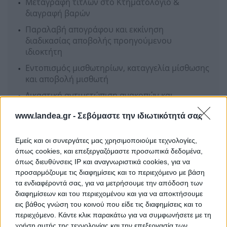
Μεταγραφή τίτλων στο Κτηματολόγιο &
διαγραφή βαρών
Παραλαβή απογράφου και εκκίνηση
διαδικασίας αποβολής προηγούμενου
ιδιοκτήτη
Εντοπισμός μισθωτηρίων, καταγγελία μίσθωσης
και αποβολή μισθωτή
Δικαστική αντιμετώπιση ανακοπών και
αιτήσεων αναστολής
www.landea.gr -
Σεβόμαστε την ιδιωτικότητά σας
Πλήρη νομική κάλυψη σε όλα τα στάδια της
διαδικασίας πλειστηριασμού
Εμείς και οι συνεργάτες μας χρησιμοποιούμε τεχνολογίες,
όπως cookies, και επεξεργαζόμαστε προσωπικά δεδομένα,
Ενδιαφέρομαι
όπως διευθύνσεις IP και αναγνωριστικά cookies, για να
προσαρμόζουμε τις διαφημίσεις και το περιεχόμενο με βάση
τα ενδιαφέροντά σας, για να μετρήσουμε την απόδοση των
διαφημίσεων και του περιεχομένου και για να αποκτήσουμε
HPL REAL ESTATE
εις βάθος γνώση του κοινού που είδε τις διαφημίσεις και το
περιεχόμενο. Κάντε κλικ παρακάτω για να συμφωνήσετε με τη
χρήση αυτής της τεχνολογίας και την επεξεργασία των