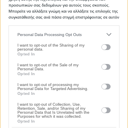
προσωπικών σας δεδομένων για αυτούς τους σκοπούς.
Μπορείτε να αλλάξετε γνώμη και να αλλάξετε τις επιλογές της
συγκατάθεσής σας ανά πάσα στιγμή επιστρέφοντας σε αυτόν
τον ιστότοπο.
Personal Data Processing Opt Outs
Η H.P.L. Real Estate παρέχει ολοκληρωμένη σειρά
Please note that this website/app uses one or more Google
υπηρεσιών στο κλάδο των πλειστηριασμών ακινήτων
services and may gather and store information including but
I want to opt-out of the Sharing of my
personal data.
με γνώμονα την κάλυψη των οικιστικών,
not limited to your visit or usage behaviour. You may click to
Opted In
επαγγελματικών ή επενδυτικών αναγκών σας. Με
grant or deny consent to Google and its third-party tags to
πανελλαδικό δίκτυο συνεργατών - νομικών, δικαστικών
use your data for below specified purposes in below Google
I want to opt-out of the Sale of my
επιμελητών και πολιτικών μηχανικών – παρέχουμε
Personal Data.
consent section.
Opted In
πλήρεις υπηρεσίες σχεδιασμένες για εσάς.
Υπηρεσίες
I want to opt-out of processing my
Personal Data for Targeted Advertising.
Εξυπηρετεί όλη την Ελλάδα
Opted In
I want to opt-out of Collection, Use,
Retention, Sale, and/or Sharing of my
Νομικός έλεγχος τίτλων ιδιοκτησίας σε
Personal Data that Is Unrelated with the
Purposes for which it was collected.
συνεργασία με δικαστικούς επιμελητές και
Opted In
δικηγορικά γραφεία