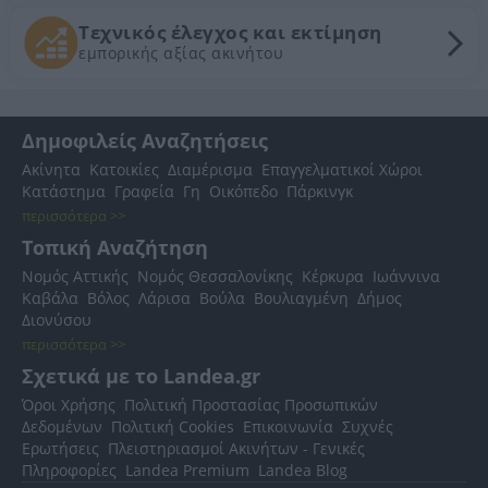
Τεχνικός έλεγχος και εκτίμηση
εμπορικής αξίας ακινήτου
Δημοφιλείς Αναζητήσεις
Ακίνητα
Κατοικίες
Διαμέρισμα
Επαγγελματικοί Χώροι
Κατάστημα
Γραφεία
Γη
Οικόπεδο
Πάρκινγκ
περισσότερα >>
Τοπική Αναζήτηση
Νομός Αττικής
Νομός Θεσσαλονίκης
Κέρκυρα
Ιωάννινα
Καβάλα
Βόλος
Λάρισα
Βούλα
Βουλιαγμένη
Δήμος
Διονύσου
περισσότερα >>
Σχετικά με το Landea.gr
Όροι Χρήσης
Πολιτική Προστασίας Προσωπικών
Δεδομένων
Πολιτική Cookies
Επικοινωνία
Συχνές
Ερωτήσεις
Πλειστηριασμοί Ακινήτων - Γενικές
Πληροφορίες
Landea Premium
Landea Blog