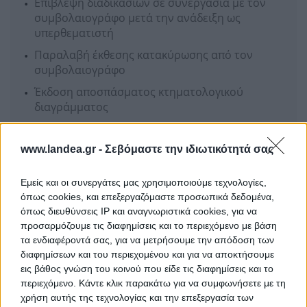
Επίβλεψη διαδικασιών σε συνεργασία με τον
συμβολαιογράφο μετά την ανάδειξη ως
υπερθεματιστή
Παραλαβή έκθεσης κατακύρωσης από τον
συμβολαιογράφο
Έκδοση αποσπάσματος κτηματολογικού
διαγράμματος
Έκδοση πιστοποιητικού βαρών
www.landea.gr -
Μεταγραφή στο Υποθηκοφυλακείο /
Σεβόμαστε την ιδιωτικότητά σας
Κτηματολόγιο, διαγραφή βαρών, απόγραφο
Εμείς και οι συνεργάτες μας χρησιμοποιούμε τεχνολογίες,
όπως cookies, και επεξεργαζόμαστε προσωπικά δεδομένα,
Ενδιαφέρομαι
όπως διευθύνσεις IP και αναγνωριστικά cookies, για να
προσαρμόζουμε τις διαφημίσεις και το περιεχόμενο με βάση
τα ενδιαφέροντά σας, για να μετρήσουμε την απόδοση των
ΜΠΑΖΟΥΡΟΣ ΔΙΚΗΓΟΡΙΚΗ ΕΤΑΙΡΕΙΑ
διαφημίσεων και του περιεχομένου και για να αποκτήσουμε
εις βάθος γνώση του κοινού που είδε τις διαφημίσεις και το
περιεχόμενο. Κάντε κλικ παρακάτω για να συμφωνήσετε με τη
χρήση αυτής της τεχνολογίας και την επεξεργασία των