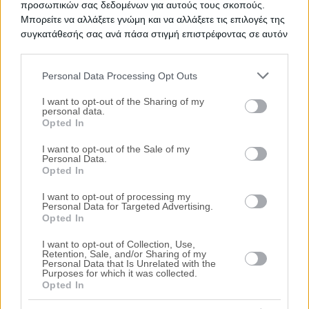
προσωπικών σας δεδομένων για αυτούς τους σκοπούς.
Μπορείτε να αλλάξετε γνώμη και να αλλάξετε τις επιλογές της
συγκατάθεσής σας ανά πάσα στιγμή επιστρέφοντας σε αυτόν
τον ιστότοπο.
Personal Data Processing Opt Outs
Η Μπαζούρος Δικηγορική Εταιρεία, με εξειδίκευση
Please note that this website/app uses one or more Google
στους πλειστηριασμούς ακινήτων και πανελλαδικό
services and may gather and store information including but
I want to opt-out of the Sharing of my
δίκτυο συνεργαζόμενων δικηγόρων και
personal data.
not limited to your visit or usage behaviour. You may click to
συμβολαιογράφων, παρέχει πλήρη νομική υποστήριξη
Opted In
grant or deny consent to Google and its third-party tags to
σε όλα τα στάδια του πλειστηριασμού, καθώς και στις
use your data for below specified purposes in below Google
I want to opt-out of the Sale of my
διαδικασίες που ακολουθούν την κατακύρωση του
Personal Data.
consent section.
ακινήτου.
Opted In
Υπηρεσίες
I want to opt-out of processing my
Personal Data for Targeted Advertising.
Εξυπηρετεί όλη την Ελλάδα
Opted In
I want to opt-out of Collection, Use,
Νομικός έλεγχος ακινήτου και προδικασίας
Retention, Sale, and/or Sharing of my
Personal Data that Is Unrelated with the
πλειστηριασμού / Legal Opinion
Purposes for which it was collected.
Opted In
Μεταγραφή τίτλων στο Κτηματολόγιο &
διαγραφή βαρών