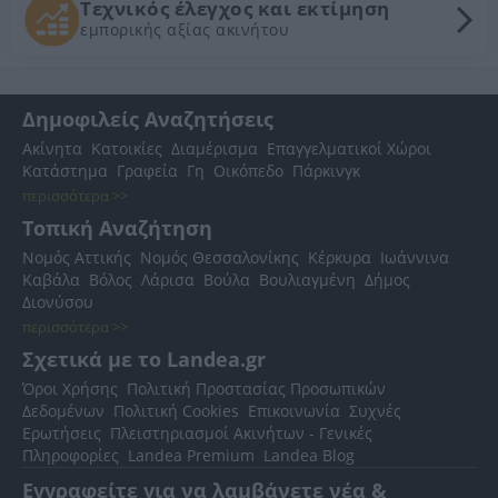
Τεχνικός έλεγχος και εκτίμηση
εμπορικής αξίας ακινήτου
Δημοφιλείς Αναζητήσεις
Ακίνητα
Κατοικίες
Διαμέρισμα
Επαγγελματικοί Χώροι
Κατάστημα
Γραφεία
Γη
Οικόπεδο
Πάρκινγκ
περισσότερα >>
Τοπική Αναζήτηση
Νομός Αττικής
Νομός Θεσσαλονίκης
Κέρκυρα
Ιωάννινα
Καβάλα
Βόλος
Λάρισα
Βούλα
Βουλιαγμένη
Δήμος
Διονύσου
περισσότερα >>
Σχετικά με το Landea.gr
Όροι Χρήσης
Πολιτική Προστασίας Προσωπικών
Δεδομένων
Πολιτική Cookies
Επικοινωνία
Συχνές
Ερωτήσεις
Πλειστηριασμοί Ακινήτων - Γενικές
Πληροφορίες
Landea Premium
Landea Blog
Εγγραφείτε για να λαμβάνετε νέα &