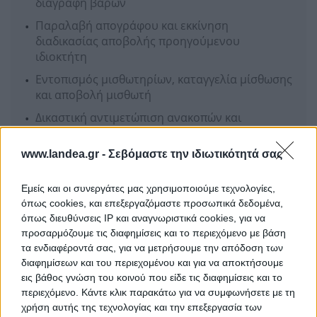
διαγραφή βαρών
Παραλαβή απογράφου και εκκίνηση
διαδικασίας αποβολής προηγούμενου
ιδιοκτήτη
Εντοπισμός μισθωτηρίων, καταγγελία μίσθωσης
και αποβολή μισθωτή
Δικαστική αντιμετώπιση ανακοπών και
αιτήσεων αναστολής
www.landea.gr -
Πλήρη νομική κάλυψη σε όλα τα στάδια της
Σεβόμαστε την ιδιωτικότητά σας
διαδικασίας πλειστηριασμού
Εμείς και οι συνεργάτες μας χρησιμοποιούμε τεχνολογίες,
όπως cookies, και επεξεργαζόμαστε προσωπικά δεδομένα,
Ενδιαφέρομαι
όπως διευθύνσεις IP και αναγνωριστικά cookies, για να
προσαρμόζουμε τις διαφημίσεις και το περιεχόμενο με βάση
τα ενδιαφέροντά σας, για να μετρήσουμε την απόδοση των
HPL REAL ESTATE
διαφημίσεων και του περιεχομένου και για να αποκτήσουμε
εις βάθος γνώση του κοινού που είδε τις διαφημίσεις και το
περιεχόμενο. Κάντε κλικ παρακάτω για να συμφωνήσετε με τη
χρήση αυτής της τεχνολογίας και την επεξεργασία των