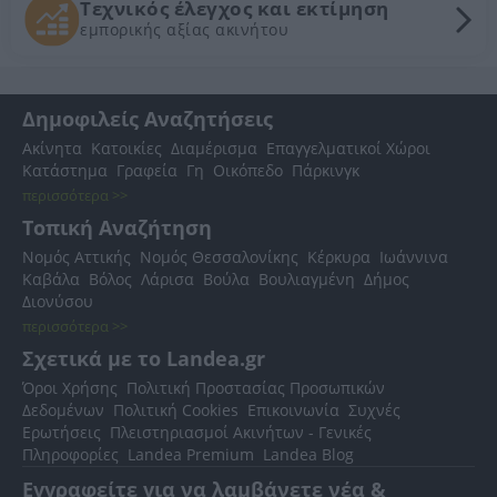
Τεχνικός έλεγχος και εκτίμηση
εμπορικής αξίας ακινήτου
Δημοφιλείς Αναζητήσεις
Ακίνητα
Κατοικίες
Διαμέρισμα
Επαγγελματικοί Χώροι
Κατάστημα
Γραφεία
Γη
Οικόπεδο
Πάρκινγκ
περισσότερα >>
Τοπική Αναζήτηση
Νομός Αττικής
Νομός Θεσσαλονίκης
Κέρκυρα
Ιωάννινα
Καβάλα
Βόλος
Λάρισα
Βούλα
Βουλιαγμένη
Δήμος
Διονύσου
περισσότερα >>
Σχετικά με το Landea.gr
Όροι Χρήσης
Πολιτική Προστασίας Προσωπικών
Δεδομένων
Πολιτική Cookies
Επικοινωνία
Συχνές
Ερωτήσεις
Πλειστηριασμοί Ακινήτων - Γενικές
Πληροφορίες
Landea Premium
Landea Blog
Εγγραφείτε για να λαμβάνετε νέα &