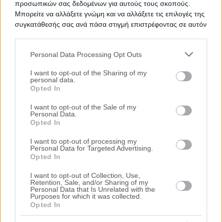
προσωπικών σας δεδομένων για αυτούς τους σκοπούς.
Μπορείτε να αλλάξετε γνώμη και να αλλάξετε τις επιλογές της
συγκατάθεσής σας ανά πάσα στιγμή επιστρέφοντας σε αυτόν
τον ιστότοπο.
Personal Data Processing Opt Outs
Η H.P.L. Real Estate παρέχει ολοκληρωμένη σειρά
Please note that this website/app uses one or more Google
υπηρεσιών στο κλάδο των πλειστηριασμών ακινήτων
services and may gather and store information including but
I want to opt-out of the Sharing of my
με γνώμονα την κάλυψη των οικιστικών,
personal data.
not limited to your visit or usage behaviour. You may click to
επαγγελματικών ή επενδυτικών αναγκών σας. Με
Opted In
grant or deny consent to Google and its third-party tags to
πανελλαδικό δίκτυο συνεργατών - νομικών, δικαστικών
use your data for below specified purposes in below Google
I want to opt-out of the Sale of my
επιμελητών και πολιτικών μηχανικών – παρέχουμε
Personal Data.
consent section.
πλήρεις υπηρεσίες σχεδιασμένες για εσάς.
Opted In
Υπηρεσίες
I want to opt-out of processing my
Personal Data for Targeted Advertising.
Εξυπηρετεί όλη την Ελλάδα
Opted In
I want to opt-out of Collection, Use,
Νομικός έλεγχος τίτλων ιδιοκτησίας σε
Retention, Sale, and/or Sharing of my
Personal Data that Is Unrelated with the
συνεργασία με δικαστικούς επιμελητές και
Purposes for which it was collected.
δικηγορικά γραφεία
Opted In
Επίβλεψη διαδικασιών σε συνεργασία με τον