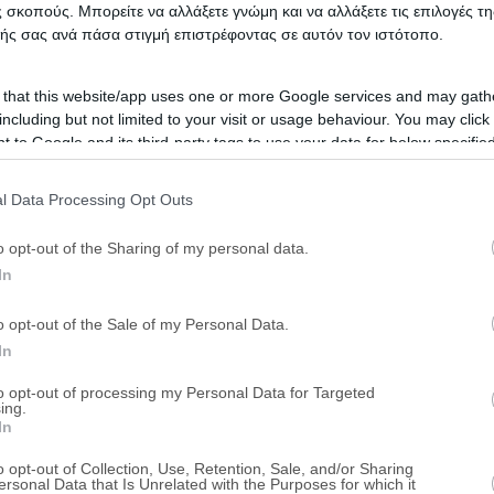
 σκοπούς. Μπορείτε να αλλάξετε γνώμη και να αλλάξετε τις επιλογές τη
ής σας ανά πάσα στιγμή επιστρέφοντας σε αυτόν τον ιστότοπο.
 that this website/app uses one or more Google services and may gath
including but not limited to your visit or usage behaviour. You may click 
 to Google and its third-party tags to use your data for below specifi
ogle consent section.
l Data Processing Opt Outs
o opt-out of the Sharing of my personal data.
In
o opt-out of the Sale of my Personal Data.
In
to opt-out of processing my Personal Data for Targeted
ing.
In
o opt-out of Collection, Use, Retention, Sale, and/or Sharing
ersonal Data that Is Unrelated with the Purposes for which it