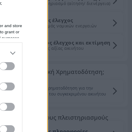
σε πλειστηριασμό (αίτηση/ διενέργεια)
ς
Νομικός έλεγχος
Συντονισμός νομικών ενεργειών
er and store
to grant or
ed purposes
Τεχνικός έλεγχος και εκτίμηση
εμπορικής αξίας ακινήτου
Θέλεις Τραπεζική Χρηματοδότηση;
Ζητήστε χρηματοδότηση για την
απόκτηση του συγκεκριμένου ακινήτου
Τα πάντα για τους πλειστηριασμούς
Γενικές πληροφορίες