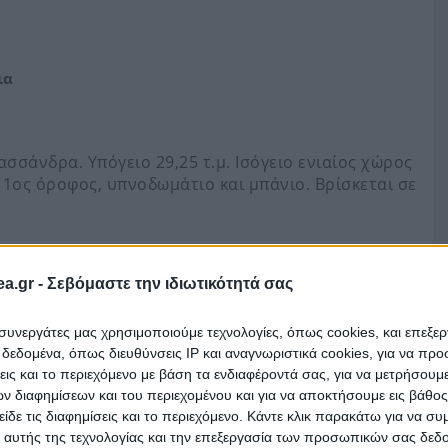
ια
Κασσάνδρα. Υπόγειο 29,25 τ.μ. Ισόγειο ενιαίος χώρος
. 1ος όροφος, υπνοδωμάτιο και μπάνιο. Βρίσκεται σε
a.gr -
Σεβόμαστε την ιδιωτικότητά σας
είναι αναρτημένος στο eauction.gr (πλατφόρμα
τηριασμών). Μεταβείτε εκεί για να συμμετάσχετε.
ι συνεργάτες μας χρησιμοποιούμε τεχνολογίες, όπως cookies, και επεξε
εδομένα, όπως διευθύνσεις IP και αναγνωριστικά cookies, για να πρ
σεις και το περιεχόμενο με βάση τα ενδιαφέροντά σας, για να μετρήσουμ
 διαφημίσεων και του περιεχομένου και για να αποκτήσουμε εις βάθο
είδε τις διαφημίσεις και το περιεχόμενο. Κάντε κλικ παρακάτω για να σ
 αυτής της τεχνολογίας και την επεξεργασία των προσωπικών σας δεδ