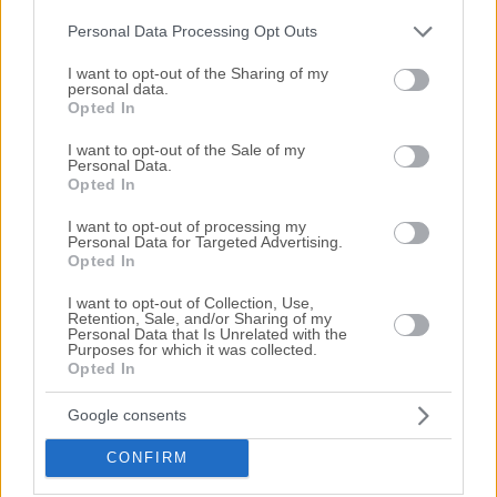
Προτεινόμενα Ακίνητα
Personal Data Processing Opt Outs
Please note that this website/app uses one or more Google
Βιοτεχνικό κτήριο 572 τ.μ. με θέσεις
services and may gather and store information including but
I want to opt-out of the Sharing of my
personal data.
στάθμευσης
not limited to your visit or usage behaviour. You may click to
Opted In
grant or deny consent to Google and its third-party tags to
Θέση Προβολούδια, Μόρια, Μυτιλήνη,
use your data for below specified purposes in below Google
I want to opt-out of the Sale of my
Νομός Λέσβου
Personal Data.
consent section.
Opted In
205.000€
Πρώτη Προσφορά:
I want to opt-out of processing my
Τιμές πώλησης/ενοικίασης κατοικιών στην
Personal Data for Targeted Advertising.
τοπική αγορά
Opted In
I want to opt-out of Collection, Use,
Retention, Sale, and/or Sharing of my
Τα πάντα για τους πλειστηριασμούς
Personal Data that Is Unrelated with the
Purposes for which it was collected.
Opted In
Γενικές πληροφορίες
για τους πλειστηριασμούς
Google consents
Οδηγός συμμετοχής
CONFIRM
σε πλειστηριασμό