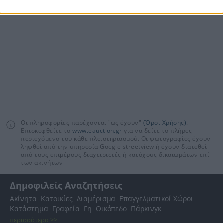
Οι πληροφορίες παρέχονται "ως έχουν"
(Όροι Χρήσης)
.
Επισκεφθείτε το
www.eauction.gr
για να δείτε το πλήρες
περιεχόμενο του κάθε πλειστηριασμού. Οι φωτογραφίες έχουν
ληφθεί από την υπηρεσία Google streetview ή έχουν διατεθεί
από τους επιμέρους διαχειριστές ή κατόχους δικαιωμάτων επί
των ακινήτων
Δημοφιλείς Αναζητήσεις
Ακίνητα
Κατοικίες
Διαμέρισμα
Επαγγελματικοί Χώροι
Κατάστημα
Γραφεία
Γη
Οικόπεδο
Πάρκινγκ
περισσότερα >>