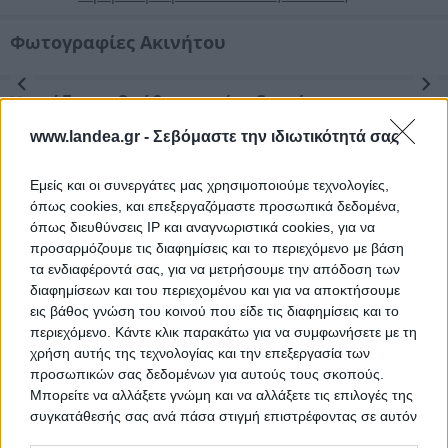
Φωτογραφίες Ακινήτου
Προηγούμενη
Επόμενη
Χρειάζεσαι βοήθεια από ειδικούς;
Υποστήριξη για συμμετοχή
www.landea.gr -
Σεβόμαστε την ιδιωτικότητά σας
σε πλειστηριασμό (αίτηση/ διενέργεια)
Εμείς και οι συνεργάτες μας χρησιμοποιούμε τεχνολογίες,
Νομικός έλεγχος
όπως cookies, και επεξεργαζόμαστε προσωπικά δεδομένα,
Συντονισμός νομικών ενεργειών
όπως διευθύνσεις IP και αναγνωριστικά cookies, για να
προσαρμόζουμε τις διαφημίσεις και το περιεχόμενο με βάση
Τεχνικός έλεγχος και εκτίμηση
τα ενδιαφέροντά σας, για να μετρήσουμε την απόδοση των
εμπορικής αξίας ακινήτου
διαφημίσεων και του περιεχομένου και για να αποκτήσουμε
εις βάθος γνώση του κοινού που είδε τις διαφημίσεις και το
περιεχόμενο. Κάντε κλικ παρακάτω για να συμφωνήσετε με τη
Θέλεις Τραπεζική Χρηματοδότηση;
χρήση αυτής της τεχνολογίας και την επεξεργασία των
προσωπικών σας δεδομένων για αυτούς τους σκοπούς.
Μπορείτε να αλλάξετε γνώμη και να αλλάξετε τις επιλογές της
Ζητήστε χρηματοδότηση για την απόκτηση του
συγκεκριμένου ακινήτου
συγκατάθεσής σας ανά πάσα στιγμή επιστρέφοντας σε αυτόν
τον ιστότοπο.