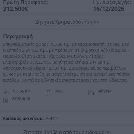
Πρώτη Προσφορά:
Ημ. Διεξαγωγής:
312.500€
16/12/2026
Ζητήστε Χρηματοδότηση
>>
Περιγραφή
Επαγγελματικός χώρος 755,36 τ.μ. με κεραμοσκεπή, σε γωνιακό
οικόπεδο 2.694,22 τ.μ., με πρόσοψη σε δημοτική οδό Πάμφιλα -
Παραλία, θέση Σκάλα, Πάμφιλα, Μυτιλήνη, Λέσβος.
Ελαιοτριβείο 380,22 τ.μ. Βοηθητικά κτήρια 247,68 τ.μ.
Αποθηκευτικοί χώροι 127,34 τ.μ. Διαμορφωμένος περιβάλλων
χώρος με περίφραξη με ασφαλτόστρωση και μεταλλικές πόρτες
εισόδου. Κοντά σε αθλητικές εγκαταστάσεις και στη θάλασσα.
755.36 m²
2005
Ισόγειο
Αποθήκη
Κωδικός ακινήτου:
709441
Ζητήστε βοήθεια από τους ειδικούς
>>