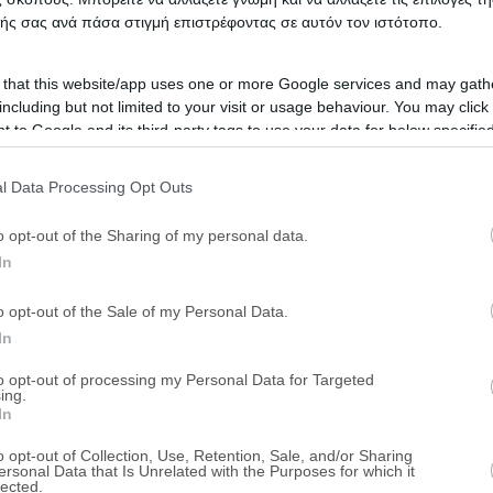
ής σας ανά πάσα στιγμή επιστρέφοντας σε αυτόν τον ιστότοπο.
 that this website/app uses one or more Google services and may gath
including but not limited to your visit or usage behaviour. You may click 
 to Google and its third-party tags to use your data for below specifi
ogle consent section.
l Data Processing Opt Outs
o opt-out of the Sharing of my personal data.
In
o opt-out of the Sale of my Personal Data.
In
to opt-out of processing my Personal Data for Targeted
ing.
In
o opt-out of Collection, Use, Retention, Sale, and/or Sharing
ersonal Data that Is Unrelated with the Purposes for which it
lected.