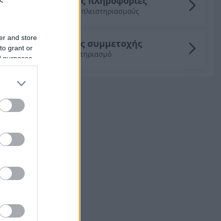
Γενικές πληροφορίες
για τους πλειστηριασμούς
er and store
Οδηγός συμμετοχής
to grant or
σε πλειστηριασμό
ed purposes