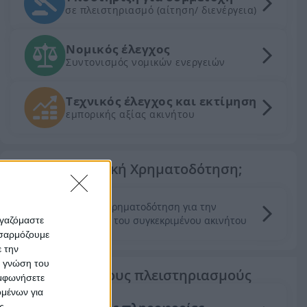
σε πλειστηριασμό (αίτηση/ διενέργεια)
Νομικός έλεγχος
Συντονισμός νομικών ενεργειών
Τεχνικός έλεγχος και εκτίμηση
εμπορικής αξίας ακινήτου
Θέλεις Τραπεζική Χρηματοδότηση;
Ζητήστε χρηματοδότηση για την
απόκτηση του συγκεκριμένου ακινήτου
ργαζόμαστε
οσαρμόζουμε
ε την
ς γνώση του
Τα πάντα για τους πλειστηριασμούς
υμφωνήσετε
ομένων για
ς