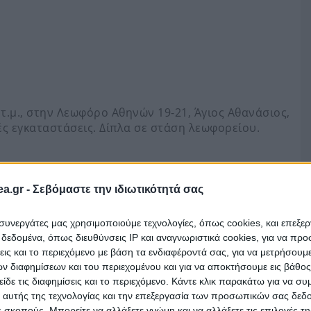
 τ.μ., στην Λεωφόρο Αθηνών 19-21, Άγιος Αθανάσιος,
ές εγκαταστάσεις. Δίπλα σε στάση λεωφορείου.
είναι αναρτημένος στο eauction.gr (πλατφόρμα
a.gr -
Σεβόμαστε την ιδιωτικότητά σας
τηριασμών). Μεταβείτε εκεί για να συμμετάσχετε.
ι συνεργάτες μας χρησιμοποιούμε τεχνολογίες, όπως cookies, και επεξε
εδομένα, όπως διευθύνσεις IP και αναγνωριστικά cookies, για να πρ
σεις και το περιεχόμενο με βάση τα ενδιαφέροντά σας, για να μετρήσουμ
 διαφημίσεων και του περιεχομένου και για να αποκτήσουμε εις βάθο
είδε τις διαφημίσεις και το περιεχόμενο. Κάντε κλικ παρακάτω για να σ
 αυτής της τεχνολογίας και την επεξεργασία των προσωπικών σας δεδ
 σκοπούς. Μπορείτε να αλλάξετε γνώμη και να αλλάξετε τις επιλογές τη