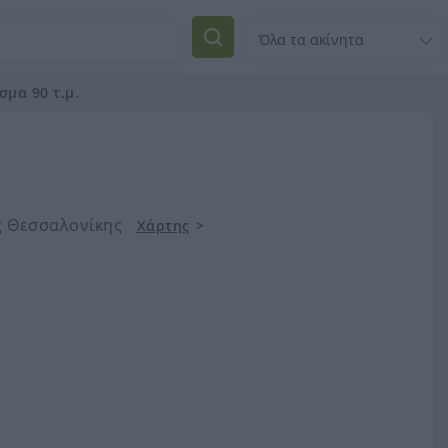
σμα 90 τ.μ.
ς Θεσσαλονίκης
Χάρτης
>