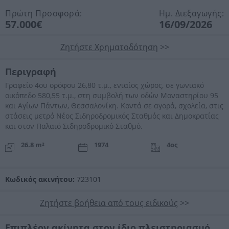
Πρώτη Προσφορά:
Ημ. Διεξαγωγής:
57.000€
16/09/2026
Ζητήστε Χρηματοδότηση
>>
Περιγραφή
Γραφείο 4ου ορόφου 26,80 τ.μ., ενιαίος χώρος, σε γωνιακό
οικόπεδο 580,55 τ.μ., στη συμβολή των οδών Μοναστηρίου 95
και Αγίων Πάντων, Θεσσαλονίκη. Κοντά σε αγορά, σχολεία, στις
στάσεις μετρό Νέος Σιδηροδρομικός Σταθμός και Δημοκρατίας
και στον Παλαιό Σιδηροδρομικό Σταθμό.
26.8 m²
1974
4ος
Κωδικός ακινήτου:
723101
Ζητήστε βοήθεια από τους ειδικούς
>>
Επιπλέον ακίνητα στον ίδιο πλειστηριασμό