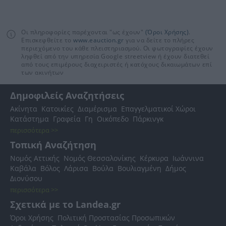
Οι πληροφορίες παρέχονται "ως έχουν"
(Όροι Χρήσης)
.
Επισκεφθείτε το
www.eauction.gr
για να δείτε το πλήρες
περιεχόμενο του κάθε πλειστηριασμού. Οι φωτογραφίες έχουν
ληφθεί από την υπηρεσία Google streetview ή έχουν διατεθεί
από τους επιμέρους διαχειριστές ή κατόχους δικαιωμάτων επί
των ακινήτων
Δημοφιλείς Αναζητήσεις
Ακίνητα
Κατοικίες
Διαμέρισμα
Επαγγελματικοί Χώροι
Κατάστημα
Γραφεία
Γη
Οικόπεδο
Πάρκινγκ
περισσότερα >>
Τοπική Αναζήτηση
Νομός Αττικής
Νομός Θεσσαλονίκης
Κέρκυρα
Ιωάννινα
Καβάλα
Βόλος
Λάρισα
Βούλα
Βουλιαγμένη
Δήμος
Διονύσου
περισσότερα >>
Σχετικά με το Landea.gr
Όροι Χρήσης
Πολιτική Προστασίας Προσωπικών