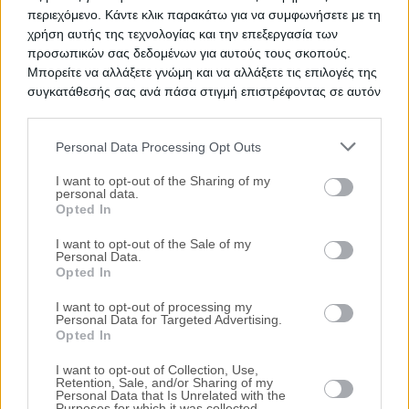
περιεχόμενο. Κάντε κλικ παρακάτω για να συμφωνήσετε με τη
χρήση αυτής της τεχνολογίας και την επεξεργασία των
προσωπικών σας δεδομένων για αυτούς τους σκοπούς.
Μπορείτε να αλλάξετε γνώμη και να αλλάξετε τις επιλογές της
συγκατάθεσής σας ανά πάσα στιγμή επιστρέφοντας σε αυτόν
τον ιστότοπο.
Personal Data Processing Opt Outs
Please note that this website/app uses one or more Google
services and may gather and store information including but
I want to opt-out of the Sharing of my
personal data.
not limited to your visit or usage behaviour. You may click to
Opted In
grant or deny consent to Google and its third-party tags to
use your data for below specified purposes in below Google
I want to opt-out of the Sale of my
Personal Data.
consent section.
Προτεινόμενα Ακίνητα
Opted In
Γραφείο 27 τ.μ.
I want to opt-out of processing my
Personal Data for Targeted Advertising.
Μοναστηρίου 95 & Αγίων Πάντων,
Opted In
Θεσσαλονίκη (Βαρδάρης, Σφαγεία, Λιμάνι),
Νομός Θεσσαλονίκης
I want to opt-out of Collection, Use,
Retention, Sale, and/or Sharing of my
Personal Data that Is Unrelated with the
57.000€
Πρώτη Προσφορά:
Purposes for which it was collected.