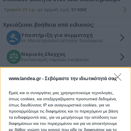
Γραφείο 27 τ.μ.
με αρχική τιμή
57.000€
Χρειάζεσαι βοήθεια από ειδικούς;
Υποστήριξη για συμμετοχή
σε πλειστηριασμό (αίτηση/ διενέργεια)
Νομικός έλεγχος
Συντονισμός νομικών ενεργειών
Τεχνικός έλεγχος και εκτίμηση
εμπορικής αξίας ακινήτου
www.landea.gr -
Σεβόμαστε την ιδιωτικότητά σας
Εμείς και οι συνεργάτες μας χρησιμοποιούμε τεχνολογίες,
Θέλεις Τραπεζική Χρηματοδότηση;
όπως cookies, και επεξεργαζόμαστε προσωπικά δεδομένα,
όπως διευθύνσεις IP και αναγνωριστικά cookies, για να
Ζητήστε χρηματοδότηση για την απόκτηση του
προσαρμόζουμε τις διαφημίσεις και το περιεχόμενο με βάση
συγκεκριμένου ακινήτου
τα ενδιαφέροντά σας, για να μετρήσουμε την απόδοση των
διαφημίσεων και του περιεχομένου και για να αποκτήσουμε
εις βάθος γνώση του κοινού που είδε τις διαφημίσεις και το