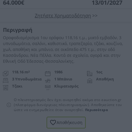
64.000€
13/01/2027
Ζητήστε Χρηματοδότηση
>>
Περιγραφή
Οροφοδιαμέρισμα 1ου ορόφου 118,16 τ.μ., μικτό εμβαδόν, 3
υπνοδωμάτια, σαλόνι, καθιστικό, τραπεζαρία, τζάκι, κουζίνα,
χωλ, αποθήκη και μπάνιο, σε οικόπεδο 475 τ.μ., στην οδό
Κασσάνδρου, Νέα Πέλλα. Κοντά σε σχολείο, αγορά και στην
Εθνική Οδό Έδεσσας-Θεσσαλονίκης.
118.16 m²
1986
1ος
3 Υπνοδωμάτια
1 Μπάνιο
Αποθήκη
Τζακι
Κλιματισμός
Ο πλειστηριασμός δεν έχει αναρτηθεί ακόμα στο eauction.gr
(πλατφόρμα διενέργειας πλειστηριασμών). Αποθηκεύστε τον
ώστε να ενημερωθείτε όταν αναρτηθεί.
Περισσότερα
Αποθήκευση