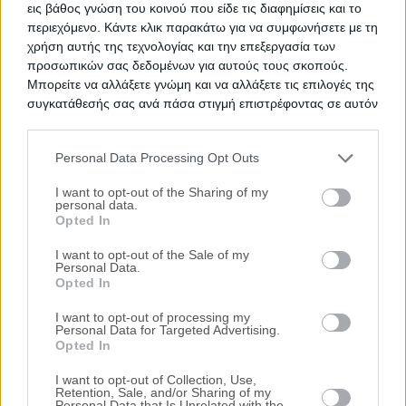
εις βάθος γνώση του κοινού που είδε τις διαφημίσεις και το
περιεχόμενο. Κάντε κλικ παρακάτω για να συμφωνήσετε με τη
Ζητήστε χρηματοδότηση για την απόκτηση του
χρήση αυτής της τεχνολογίας και την επεξεργασία των
συγκεκριμένου ακινήτου
προσωπικών σας δεδομένων για αυτούς τους σκοπούς.
Μπορείτε να αλλάξετε γνώμη και να αλλάξετε τις επιλογές της
συγκατάθεσής σας ανά πάσα στιγμή επιστρέφοντας σε αυτόν
Προτεινόμενα Ακίνητα
τον ιστότοπο.
Διαμέρισμα 81 τ.μ.
Personal Data Processing Opt Outs
Γραβιάς 12, Αριδαία, Νομός Πέλλας
Please note that this website/app uses one or more Google
services and may gather and store information including but
I want to opt-out of the Sharing of my
60.000€
Πρώτη Προσφορά:
personal data.
not limited to your visit or usage behaviour. You may click to
Opted In
grant or deny consent to Google and its third-party tags to
Διαμέρισμα 124 τ.μ.
use your data for below specified purposes in below Google
I want to opt-out of the Sale of my
Personal Data.
consent section.
Παλαιά Πέλλα, Πέλλα, Νομός Πέλλας
Opted In
58.000€
Πρώτη Προσφορά:
I want to opt-out of processing my
Personal Data for Targeted Advertising.
Διαμέρισμα 122 τ.μ.
Opted In
Σωσσάνδρα, Αριδαία, Νομός Πέλλας
I want to opt-out of Collection, Use,
Retention, Sale, and/or Sharing of my
73.000€
Πρώτη Προσφορά:
Personal Data that Is Unrelated with the