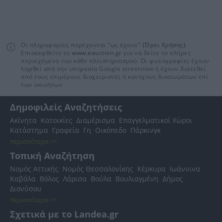
Οι πληροφορίες παρέχονται "ως έχουν"
(Όροι Χρήσης)
.
Επισκεφθείτε το
www.eauction.gr
για να δείτε το πλήρες
περιεχόμενο του κάθε πλειστηριασμού. Οι φωτογραφίες έχουν
ληφθεί από την υπηρεσία Google streetview ή έχουν διατεθεί
από τους επιμέρους διαχειριστές ή κατόχους δικαιωμάτων επί
των ακινήτων
Δημοφιλείς Αναζητήσεις
Ακίνητα
Κατοικίες
Διαμέρισμα
Επαγγελματικοί Χώροι
Κατάστημα
Γραφεία
Γη
Οικόπεδο
Πάρκινγκ
περισσότερα >>
Τοπική Αναζήτηση
Νομός Αττικής
Νομός Θεσσαλονίκης
Κέρκυρα
Ιωάννινα
Καβάλα
Βόλος
Λάρισα
Βούλα
Βουλιαγμένη
Δήμος
Διονύσου
περισσότερα >>
Σχετικά με το Landea.gr