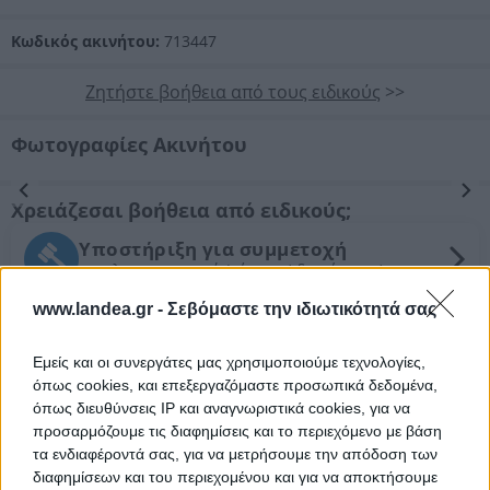
Κωδικός ακινήτου:
713447
Ζητήστε βοήθεια από τους ειδικούς
>>
Φωτογραφίες Ακινήτου
Προηγούμενη
Επόμενη
Χρειάζεσαι βοήθεια από ειδικούς;
Υποστήριξη για συμμετοχή
σε πλειστηριασμό (αίτηση/ διενέργεια)
www.landea.gr -
Σεβόμαστε την ιδιωτικότητά σας
Νομικός έλεγχος
Συντονισμός νομικών ενεργειών
Εμείς και οι συνεργάτες μας χρησιμοποιούμε τεχνολογίες,
όπως cookies, και επεξεργαζόμαστε προσωπικά δεδομένα,
Τεχνικός έλεγχος και εκτίμηση
όπως διευθύνσεις IP και αναγνωριστικά cookies, για να
εμπορικής αξίας ακινήτου
προσαρμόζουμε τις διαφημίσεις και το περιεχόμενο με βάση
τα ενδιαφέροντά σας, για να μετρήσουμε την απόδοση των
Θέλεις Τραπεζική Χρηματοδότηση;
διαφημίσεων και του περιεχομένου και για να αποκτήσουμε