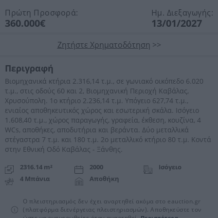
Πρώτη Προσφορά:
Ημ. Διεξαγωγής:
360.000€
13/01/2027
Ζητήστε Χρηματοδότηση
>>
Περιγραφή
Βιομηχανικά κτήρια 2.316,14 τ.μ., σε γωνιακό οικόπεδο 6.020
τ.μ., στις οδούς 60 και 2, Βιομηχανική Περιοχή Καβάλας,
Χρυσούπολη. 1ο κτήριο 2.236,14 τ.μ. Υπόγειο 627,74 τ.μ.,
ενιαίος αποθηκευτικός χώρος και εσωτερική σκάλα. Ισόγειο
1.608,40 τ.μ., χώρος παραγωγής, γραφεία, έκθεση, κουζίνα, 4
WCs, αποθήκες, αποδυτήρια και βεράντα. Δύο μεταλλικά
στέγαστρα 7 τ.μ. και 180 τ.μ. 2ο μεταλλικό κτήριο 80 τ.μ. Κοντά
στην Εθνική Οδό Καβάλας - Ξάνθης.
2316.14 m²
2000
Ισόγειο
4 Μπάνια
Αποθήκη
Ο πλειστηριασμός δεν έχει αναρτηθεί ακόμα στο eauction.gr
(πλατφόρμα διενέργειας πλειστηριασμών). Αποθηκεύστε τον
ώστε να ενημερωθείτε όταν αναρτηθεί.
Περισσότερα