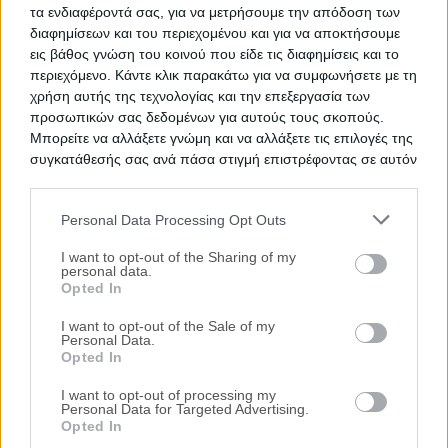
εμπορικής αξίας ακινήτου
τα ενδιαφέροντά σας, για να μετρήσουμε την απόδοση των
διαφημίσεων και του περιεχομένου και για να αποκτήσουμε
εις βάθος γνώση του κοινού που είδε τις διαφημίσεις και το
Θέλεις Τραπεζική Χρηματοδότηση;
περιεχόμενο. Κάντε κλικ παρακάτω για να συμφωνήσετε με τη
χρήση αυτής της τεχνολογίας και την επεξεργασία των
Ζητήστε χρηματοδότηση για την απόκτηση του
προσωπικών σας δεδομένων για αυτούς τους σκοπούς.
συγκεκριμένου ακινήτου
Μπορείτε να αλλάξετε γνώμη και να αλλάξετε τις επιλογές της
συγκατάθεσής σας ανά πάσα στιγμή επιστρέφοντας σε αυτόν
τον ιστότοπο.
Προτεινόμενα Ακίνητα
Personal Data Processing Opt Outs
Βιομηχανικός χώρος 3.440 τ.μ.
Please note that this website/app uses one or more Google
services and may gather and store information including but
I want to opt-out of the Sharing of my
Εθνική Οδός Πρέβεζας-Πάργας, Νέα
personal data.
not limited to your visit or usage behaviour. You may click to
Σαμψούντα, Πρέβεζα, Νομός Πρέβεζας
Opted In
grant or deny consent to Google and its third-party tags to
402.350€
Πρώτη Προσφορά:
use your data for below specified purposes in below Google
I want to opt-out of the Sale of my
Βιοτεχνικός χώρος 2.082 τ.μ.
Personal Data.
consent section.
Opted In
Θέση Ξηροπηγή, Ελαία, Ορεστιάδα, Νομός
Έβρου
I want to opt-out of processing my
Personal Data for Targeted Advertising.
165.000€
Πρώτη Προσφορά:
Opted In