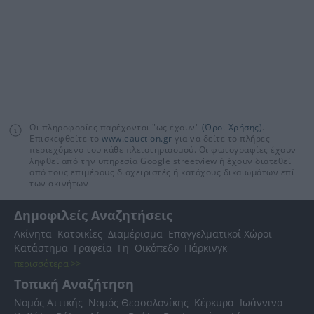
Οι πληροφορίες παρέχονται "ως έχουν"
(Όροι Χρήσης)
.
Επισκεφθείτε το
www.eauction.gr
για να δείτε το πλήρες
περιεχόμενο του κάθε πλειστηριασμού. Οι φωτογραφίες έχουν
ληφθεί από την υπηρεσία Google streetview ή έχουν διατεθεί
από τους επιμέρους διαχειριστές ή κατόχους δικαιωμάτων επί
των ακινήτων
Δημοφιλείς Αναζητήσεις
Ακίνητα
Κατοικίες
Διαμέρισμα
Επαγγελματικοί Χώροι
Κατάστημα
Γραφεία
Γη
Οικόπεδο
Πάρκινγκ
περισσότερα >>
Τοπική Αναζήτηση
Νομός Αττικής
Νομός Θεσσαλονίκης
Κέρκυρα
Ιωάννινα