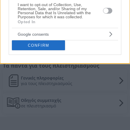
Βιοτεχνικό κτήριο 1.445 τ.μ.
I want to opt-out of Collection, Use,
Retention, Sale, and/or Sharing of my
Παλαιά Εθνική οδό Θεσσαλονίκης –
Personal Data that Is Unrelated with the
Καβάλας, Λαγυνά, Λαγκαδάς, Νομός
Purposes for which it was collected.
Θεσσαλονίκης
Opted In
148.800€
Πρώτη Προσφορά:
Google consents
Τιμές πώλησης/ενοικίασης κατοικιών στην
CONFIRM
τοπική αγορά
Τα πάντα για τους πλειστηριασμούς
Γενικές πληροφορίες
για τους πλειστηριασμούς
Οδηγός συμμετοχής
σε πλειστηριασμό