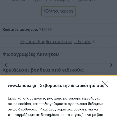
Αποθήκευση
Κωδικός ακινήτου:
712058
Ζητήστε βοήθεια από τους ειδικούς
>>
Φωτογραφίες Ακινήτου
Προηγούμενη
Επόμενη
Χρειάζεσαι βοήθεια από ειδικούς;
Υποστήριξη για συμμετοχή
σε πλειστηριασμό (αίτηση/ διενέργεια)
www.landea.gr -
Σεβόμαστε την ιδιωτικότητά σας
Νομικός έλεγχος
Εμείς και οι συνεργάτες μας χρησιμοποιούμε τεχνολογίες,
Συντονισμός νομικών ενεργειών
όπως cookies, και επεξεργαζόμαστε προσωπικά δεδομένα,
όπως διευθύνσεις IP και αναγνωριστικά cookies, για να
Τεχνικός έλεγχος και εκτίμηση
προσαρμόζουμε τις διαφημίσεις και το περιεχόμενο με βάση