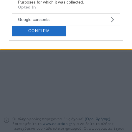
Τα πάντα για τους πλειστηριασμούς
Purposes for which it was collected.
Opted In
Γενικές πληροφορίες
για τους πλειστηριασμούς
Google consents
CONFIRM
Οδηγός συμμετοχής
σε πλειστηριασμό
Οι πληροφορίες παρέχονται "ως έχουν"
(Όροι Χρήσης)
.
Επισκεφθείτε το
www.eauction.gr
για να δείτε το πλήρες
περιεχόμενο του κάθε πλειστηριασμού. Οι φωτογραφίες έχουν