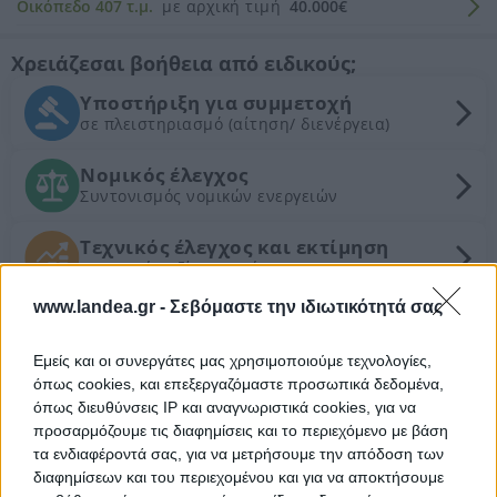
Οικόπεδο 407 τ.μ.
με αρχική τιμή
40.000€
Χρειάζεσαι βοήθεια από ειδικούς;
Υποστήριξη για συμμετοχή
σε πλειστηριασμό (αίτηση/ διενέργεια)
Νομικός έλεγχος
Συντονισμός νομικών ενεργειών
Τεχνικός έλεγχος και εκτίμηση
εμπορικής αξίας ακινήτου
www.landea.gr -
Σεβόμαστε την ιδιωτικότητά σας
Θέλεις Τραπεζική Χρηματοδότηση;
Εμείς και οι συνεργάτες μας χρησιμοποιούμε τεχνολογίες,
όπως cookies, και επεξεργαζόμαστε προσωπικά δεδομένα,
Ζητήστε χρηματοδότηση για την απόκτηση του
όπως διευθύνσεις IP και αναγνωριστικά cookies, για να
συγκεκριμένου ακινήτου
προσαρμόζουμε τις διαφημίσεις και το περιεχόμενο με βάση
τα ενδιαφέροντά σας, για να μετρήσουμε την απόδοση των
Προτεινόμενα Ακίνητα
διαφημίσεων και του περιεχομένου και για να αποκτήσουμε