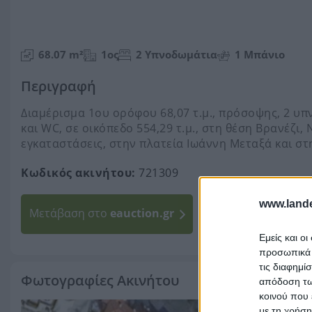
68.07 m²
1ος
2 Υπνοδωμάτια
1 Μπάνιο
Περιγραφή
Διαμέρισμα 1ου ορόφου 68,07 τ.μ., πρόσοψης, 2 υπ
και WC, σε οικόπεδο 554,29 τ.μ., στη θέση Βρανέζι, 
εγκαταστάσεις, στην πλατεία Ιωάννη Μεταξά και στ
Κωδικός ακινήτου:
721309
Ο πλειστηριασμός 
www.lande
Μετάβαση στο
eauction.gr
διενέργειας πλεισ
Περισσότερα
Εμείς και ο
προσωπικά δ
τις διαφημί
Φωτογραφίες Ακινήτου
απόδοση των
κοινού που 
με τη χρήση