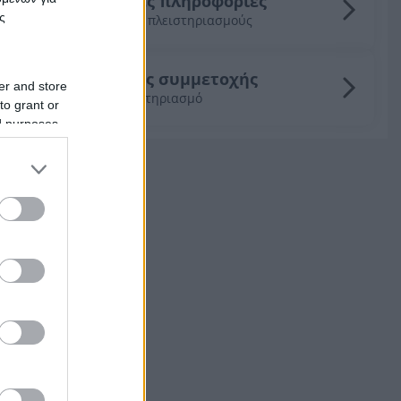
Γενικές πληροφορίες
ς
για τους πλειστηριασμούς
Οδηγός συμμετοχής
er and store
σε πλειστηριασμό
to grant or
ed purposes