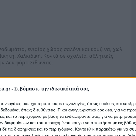
νοδωμάτια, ενιαίος χώρος σαλόνι και κουζίνα, χωλ
Νικήτη, Χαλκιδική. Κοντά σε σχολεία, αθλητικές
ην Λεωφόρο Σιθωνίας.
είναι αναρτημένος στο eauction.gr (πλατφόρμα
a.gr -
Σεβόμαστε την ιδιωτικότητά σας
τηριασμών). Μεταβείτε εκεί για να συμμετάσχετε.
ι συνεργάτες μας χρησιμοποιούμε τεχνολογίες, όπως cookies, και επεξε
εδομένα, όπως διευθύνσεις IP και αναγνωριστικά cookies, για να πρ
σεις και το περιεχόμενο με βάση τα ενδιαφέροντά σας, για να μετρήσουμ
 διαφημίσεων και του περιεχομένου και για να αποκτήσουμε εις βάθο
είδε τις διαφημίσεις και το περιεχόμενο. Κάντε κλικ παρακάτω για να σ
 αυτής της τεχνολογίας και την επεξεργασία των προσωπικών σας δεδ