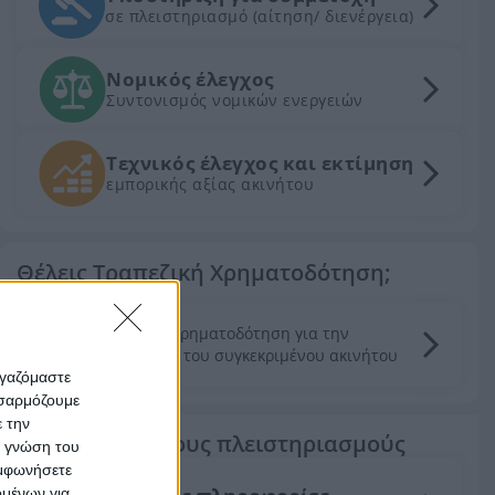
σε πλειστηριασμό (αίτηση/ διενέργεια)
Νομικός έλεγχος
Συντονισμός νομικών ενεργειών
Τεχνικός έλεγχος και εκτίμηση
εμπορικής αξίας ακινήτου
Θέλεις Τραπεζική Χρηματοδότηση;
Ζητήστε χρηματοδότηση για την
απόκτηση του συγκεκριμένου ακινήτου
ργαζόμαστε
οσαρμόζουμε
ε την
Τα πάντα για τους πλειστηριασμούς
ς γνώση του
υμφωνήσετε
ομένων για