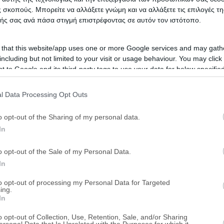
 σκοπούς. Μπορείτε να αλλάξετε γνώμη και να αλλάξετε τις επιλογές τη
ής σας ανά πάσα στιγμή επιστρέφοντας σε αυτόν τον ιστότοπο.
 that this website/app uses one or more Google services and may gath
including but not limited to your visit or usage behaviour. You may click 
 to Google and its third-party tags to use your data for below specifi
ogle consent section.
l Data Processing Opt Outs
o opt-out of the Sharing of my personal data.
In
o opt-out of the Sale of my Personal Data.
In
to opt-out of processing my Personal Data for Targeted
ing.
In
o opt-out of Collection, Use, Retention, Sale, and/or Sharing
ersonal Data that Is Unrelated with the Purposes for which it