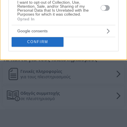
Διαμέρισμα 80 τ.μ.
HOT
I want to opt-out of Collection, Use,
Retention, Sale, and/or Sharing of my
Ισμήνης 11Α, Άγιος Ιωάννης, Καλαμαριά,
Personal Data that Is Unrelated with the
Purposes for which it was collected.
Νομός Θεσσαλονίκης
Opted In
118.170€
Πρώτη Προσφορά:
Google consents
Τιμές πώλησης/ενοικίασης κατοικιών στην
CONFIRM
τοπική αγορά
Τα πάντα για τους πλειστηριασμούς
Γενικές πληροφορίες
για τους πλειστηριασμούς
Οδηγός συμμετοχής
σε πλειστηριασμό