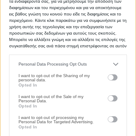
εμπορικής αξίας ακινήτου
τα ενδιαφέροντά σας, για να μετρήσουμε την απόδοση των
διαφημίσεων και του περιεχομένου και για να αποκτήσουμε
εις βάθος γνώση του κοινού που είδε τις διαφημίσεις και το
Θέλεις Τραπεζική Χρηματοδότηση;
περιεχόμενο. Κάντε κλικ παρακάτω για να συμφωνήσετε με τη
χρήση αυτής της τεχνολογίας και την επεξεργασία των
προσωπικών σας δεδομένων για αυτούς τους σκοπούς.
Ζητήστε χρηματοδότηση για την απόκτηση του
Μπορείτε να αλλάξετε γνώμη και να αλλάξετε τις επιλογές της
συγκεκριμένου ακινήτου
συγκατάθεσής σας ανά πάσα στιγμή επιστρέφοντας σε αυτόν
τον ιστότοπο.
Προτεινόμενα Ακίνητα
Personal Data Processing Opt Outs
Please note that this website/app uses one or more Google
Διαμέρισμα 69 τ.μ. και αποθήκη
services and may gather and store information including but
I want to opt-out of the Sharing of my
Βουλγαροκτόνου 16, Πολίχνη, Νομός
personal data.
not limited to your visit or usage behaviour. You may click to
Opted In
Θεσσαλονίκης
grant or deny consent to Google and its third-party tags to
131.000€
use your data for below specified purposes in below Google
Πρώτη Προσφορά:
I want to opt-out of the Sale of my
Personal Data.
consent section.
Διαμέρισμα 94 τ.μ.
Opted In
Πανταζοπούλου 10, Αμπελόκηποι, Νομός
I want to opt-out of processing my
Θεσσαλονίκης
Personal Data for Targeted Advertising.
Opted In
125.000€
Πρώτη Προσφορά: