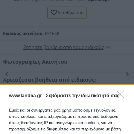
Αποθήκευση
Κωδικός ακινήτου:
691658
Ζητήστε βοήθεια από τους ειδικούς
>>
Φωτογραφίες Ακινήτου
Προηγούμενη
Επόμενη
Χρειάζεσαι βοήθεια από ειδικούς;
Υποστήριξη για συμμετοχή
www.landea.gr -
σε πλειστηριασμό (αίτηση/ διενέργεια)
Σεβόμαστε την ιδιωτικότητά σας
Νομικός έλεγχος
Εμείς και οι συνεργάτες μας χρησιμοποιούμε τεχνολογίες,
Συντονισμός νομικών ενεργειών
όπως cookies, και επεξεργαζόμαστε προσωπικά δεδομένα,
όπως διευθύνσεις IP και αναγνωριστικά cookies, για να
Τεχνικός έλεγχος και εκτίμηση
προσαρμόζουμε τις διαφημίσεις και το περιεχόμενο με βάση