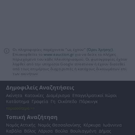
Οι πληροφορίες παρέχονται "ως έχουν"
(Όροι Χρήσης)
.
Επισκεφθείτε το
www.eauction.gr
για να δείτε το πλήρες
περιεχόμενο του κάθε πλειστηριασμού. Οι φωτογραφίες έχουν
ληφθεί από την υπηρεσία Google streetview ή έχουν διατεθεί
από τους επιμέρους διαχειριστές ή κατόχους δικαιωμάτων επί
των ακινήτων
Δημοφιλείς Αναζητήσεις
Ακίνητα
Κατοικίες
Διαμέρισμα
Επαγγελματικοί Χώροι
Κατάστημα
Γραφεία
Γη
Οικόπεδο
Πάρκινγκ
περισσότερα >>
Τοπική Αναζήτηση
Νομός Αττικής
Νομός Θεσσαλονίκης
Κέρκυρα
Ιωάννινα
Καβάλα
Βόλος
Λάρισα
Βούλα
Βουλιαγμένη
Δήμος