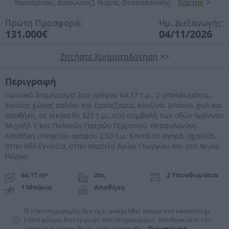
Ναυαρίνου, Διαγώνιος), Νομός Θεσσαλονίκης
Χάρτης
>
Πρώτη Προσφορά:
Ημ. Διεξαγωγής:
131.000€
04/11/2026
Ζητήστε Χρηματοδότηση
>>
Περιγραφή
Γωνιακό διαμέρισμα 2ου ορόφου 64,17 τ.μ., 2 υπνοδωμάτια,
ενιαίος χώρος σαλόνι και τραπεζαρία, κουζίνα, μπάνιο, χωλ και
αποθήκη, σε οικόπεδο 322 τ.μ., στη συμβολή των οδών Ιωάννου
Μιχαήλ 1 και Παλαιών Πατρών Γερμανού, Θεσσαλονίκη.
Αποθήκη υπογείου ορόφου 2,50 τ.μ. Κοντά σε αγορά, σχολεία,
στην οδό Εγνατία, στην πλατεία Αγίου Γεωργίου και στο Λευκό
Πύργο.
64.17 m²
2ος
2 Υπνοδωμάτια
1 Μπάνιο
Αποθήκη
Ο πλειστηριασμός δεν έχει αναρτηθεί ακόμα στο eauction.gr
(πλατφόρμα διενέργειας πλειστηριασμών). Αποθηκεύστε τον
ώστε να ενημερωθείτε όταν αναρτηθεί.
Περισσότερα