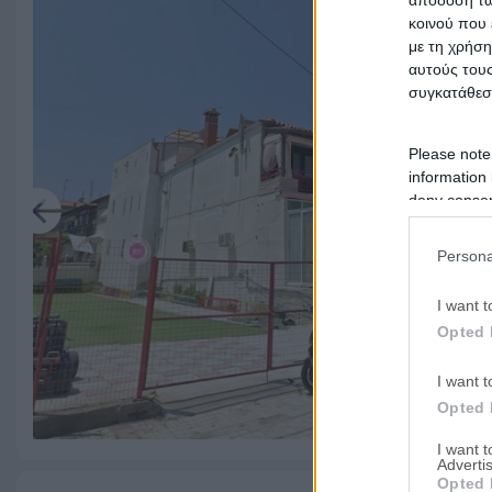
κοινού που 
με τη χρήση
αυτούς τους
συγκατάθεσ
Please note
information 
deny consent
in below Go
Persona
I want t
Opted 
I want t
Opted 
Προηγούμενη
Επόμενη
I want 
Advertis
Opted 