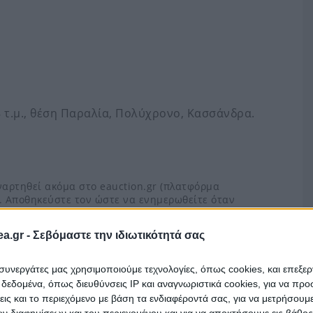
8 τ.μ., θέση Παραλία, Πολύχρονο, Κασσάνδρα.
ναρτηθεί ακόμα στο eauction.gr (πλατφόρμα
. Αποθηκεύστε τον ώστε να ενημερωθείτε όταν
a.gr -
Σεβόμαστε την ιδιωτικότητά σας
ι συνεργάτες μας χρησιμοποιούμε τεχνολογίες, όπως cookies, και επεξε
εδομένα, όπως διευθύνσεις IP και αναγνωριστικά cookies, για να πρ
σεις και το περιεχόμενο με βάση τα ενδιαφέροντά σας, για να μετρήσουμ
 διαφημίσεων και του περιεχομένου και για να αποκτήσουμε εις βάθο