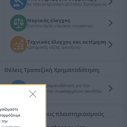
σε πλειστηριασμό (αίτηση/ διενέργεια)
Νομικός έλεγχος
Συντονισμός νομικών ενεργειών
Τεχνικός έλεγχος και εκτίμηση
εμπορικής αξίας ακινήτου
Θέλεις Τραπεζική Χρηματοδότηση;
Ζητήστε χρηματοδότηση για την
απόκτηση του συγκεκριμένου ακινήτου
ργαζόμαστε
Τα πάντα για τους πλειστηριασμούς
οσαρμόζουμε
ε την
ς γνώση του