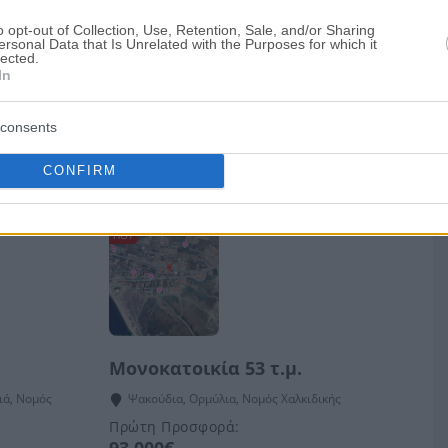
ό
o opt-out of Collection, Use, Retention, Sale, and/or Sharing
ersonal Data that Is Unrelated with the Purposes for which it
lected.
In
consents
την τοπική αγορά
CONFIRM
HOT
Μονοκατοικία 53 τ.μ.
ιά, Νομός
Ψακούδια, Ορμύλια, Νομός Χαλκιδικής
Πρώτη Προσφορά: