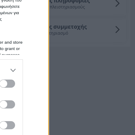
Γενικές πληροφορίες
υμφωνήσετε
για τους πλειστηριασμούς
ομένων για
ς
Οδηγός συμμετοχής
σε πλειστηριασμό
er and store
to grant or
ed purposes