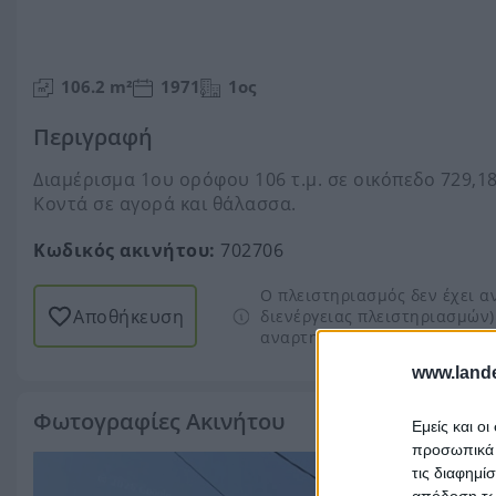
106.2 m²
1971
1ος
Περιγραφή
Διαμέρισμα 1ου ορόφου 106 τ.μ. σε οικόπεδο 729,1
Κοντά σε αγορά και θάλασσα.
Κωδικός ακινήτου:
702706
Ο πλειστηριασμός δεν έχει α
Αποθήκευση
διενέργειας πλειστηριασμών)
αναρτηθεί.
Περισσότερα
www.lande
Φωτογραφίες Ακινήτου
Εμείς και ο
προσωπικά δ
τις διαφημί
απόδοση των