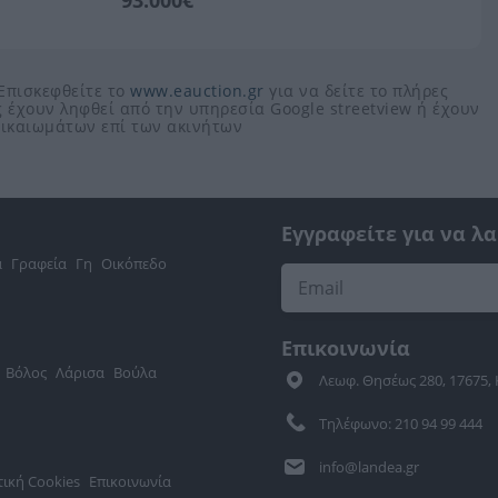
93.000€
 Επισκεφθείτε το
www.eauction.gr
για να δείτε το πλήρες
 έχουν ληφθεί από την υπηρεσία Google streetview ή έχουν
 δικαιωμάτων επί των ακινήτων
Εγγραφείτε για να λ
α
Γραφεία
Γη
Οικόπεδο
Επικοινωνία
Βόλος
Λάρισα
Βούλα
Λεωφ. Θησέως 280, 17675,
Τηλέφωνο: 210 94 99 444
info@landea.gr
τική Cookies
Επικοινωνία