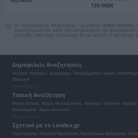
163.000€
139.000€
Οι πληροφορίες παρέχονται "ως έχουν"
(Όροι Χρήσης)
.
περιεχόμενο του κάθε πλειστηριασμού. Οι φωτογραφίες
διατεθεί από τους επιμέρους διαχειριστές ή κατόχους
Δημοφιλείς Αναζητήσεις
Ακίνητα
Κατοικίες
Διαμέρισμα
Επαγγελματικοί Χώροι
Κατάστημ
Πάρκινγκ
περισσότερα >>
Τοπική Αναζήτηση
Νομός Αττικής
Νομός Θεσσαλονίκης
Κέρκυρα
Ιωάννινα
Καβάλα
Βουλιαγμένη
Δήμος Διονύσου
περισσότερα >>
Σχετικά με το Landea.gr
Όροι Χρήσης
Πολιτική Προστασίας Προσωπικών Δεδομένων
Πολι