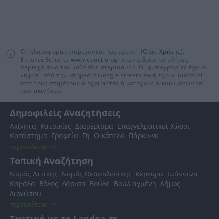
Οι πληροφορίες παρέχονται "ως έχουν"
(Όροι Χρήσης)
.
Επισκεφθείτε το
www.eauction.gr
για να δείτε το πλήρες
περιεχόμενο του κάθε πλειστηριασμού. Οι φωτογραφίες έχουν
ληφθεί από την υπηρεσία Google streetview ή έχουν διατεθεί
από τους επιμέρους διαχειριστές ή κατόχους δικαιωμάτων επί
των ακινήτων
Δημοφιλείς Αναζητήσεις
Ακίνητα
Κατοικίες
Διαμέρισμα
Επαγγελματικοί Χώροι
Κατάστημα
Γραφεία
Γη
Οικόπεδο
Πάρκινγκ
περισσότερα >>
Τοπική Αναζήτηση
Νομός Αττικής
Νομός Θεσσαλονίκης
Κέρκυρα
Ιωάννινα
Καβάλα
Βόλος
Λάρισα
Βούλα
Βουλιαγμένη
Δήμος
Διονύσου
περισσότερα >>
Σχετικά με το Landea.gr