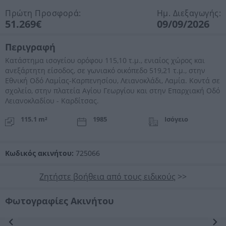
Πρώτη Προσφορά:
Ημ. Διεξαγωγής:
51.269€
09/09/2026
Περιγραφή
Κατάστημα ισογείου ορόφου 115,10 τ.μ., ενιαίος χώρος και
ανεξάρτητη είσοδος, σε γωνιακό οικόπεδο 519,21 τ.μ., στην
Εθνική Οδό Λαμίας-Καρπενησίου, Λειανοκλάδι, Λαμία. Κοντά σε
σχολείο, στην πλατεία Αγίου Γεωργίου και στην Επαρχιακή Οδό
Λειανοκλαδίου - Καρδίτσας.
115.1 m²
1985
Ισόγειο
Κωδικός ακινήτου:
725066
Ζητήστε βοήθεια από τους ειδικούς
>>
Φωτογραφίες Ακινήτου
Προηγούμενη
Επόμενη