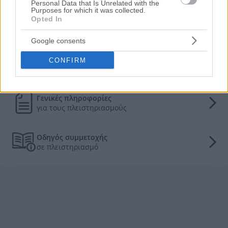
Personal Data that Is Unrelated with the
Purposes for which it was collected.
631.000€
Πρώτη Προσφορά:
Opted In
Τιμές πώλησης/ενοικίασης κατοικιών στην
Google consents
τοπική αγορά
CONFIRM
Τα πάντα για τους πλειστηριασμούς
Γενικές πληροφορίες
για τους πλειστηριασμούς
Οδηγός συμμετοχής
σε πλειστηριασμό