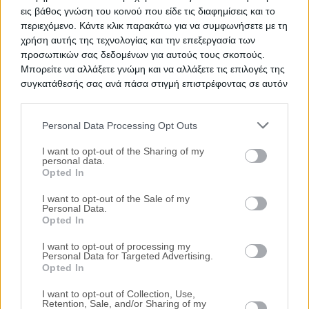
περισσότερα
εις βάθος γνώση του κοινού που είδε τις διαφημίσεις και το
περιεχόμενο. Κάντε κλικ παρακάτω για να συμφωνήσετε με τη
χρήση αυτής της τεχνολογίας και την επεξεργασία των
προσωπικών σας δεδομένων για αυτούς τους σκοπούς.
Μπορείτε να αλλάξετε γνώμη και να αλλάξετε τις επιλογές της
συγκατάθεσής σας ανά πάσα στιγμή επιστρέφοντας σε αυτόν
τον ιστότοπο.
Personal Data Processing Opt Outs
Please note that this website/app uses one or more Google
services and may gather and store information including but
I want to opt-out of the Sharing of my
personal data.
not limited to your visit or usage behaviour. You may click to
Opted In
grant or deny consent to Google and its third-party tags to
use your data for below specified purposes in below Google
I want to opt-out of the Sale of my
Personal Data.
consent section.
Opted In
Προτεινόμενα Ακίνητα
I want to opt-out of processing my
Personal Data for Targeted Advertising.
Opted In
Βιομηχανικός χώρος 2.300 τ.μ.
136ο χλμ. Εθνικής Οδού Αθηνών - Λαμίας,
I want to opt-out of Collection, Use,
Retention, Sale, and/or Sharing of my
Κυπαρίσσι, Αταλάντη, Νομός Φθιώτιδας