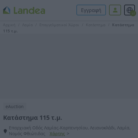
Εγγραφή
el
Αρχική
Λαμία
Επαγγελματικοί Χώροι
Κατάστημα
Κατάστημα
115 τ.μ.
eAuction
Κατάστημα 115 τ.μ.
Επαρχιακή Οδός Λαμίας-Καρπενησίου, Λειανοκλάδι, Λαμία,
Νομός Φθιώτιδας
Χάρτης
>