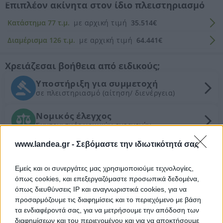
Επιπλέον ακίνητα στον ίδιο πλειστηριασμό
Κατάστημα 77 τ.μ.
με αρχική τιμή
35.514€
Διαμέρισμα 126 τ.μ.
με αρχική τιμή
64.441€
Χρειάζεσαι βοήθεια από ειδικούς;
Υποστήριξη για συμμετοχή
σε πλειστηριασμό (αίτηση/ διενέργεια)
Νομικός έλεγχος
Συντονισμός νομικών ενεργειών
www.landea.gr -
Σεβόμαστε την ιδιωτικότητά σας
Τεχνικός έλεγχος και εκτίμηση
εμπορικής αξίας ακινήτου
Εμείς και οι συνεργάτες μας χρησιμοποιούμε τεχνολογίες,
όπως cookies, και επεξεργαζόμαστε προσωπικά δεδομένα,
Θέλεις Τραπεζική Χρηματοδότηση;
όπως διευθύνσεις IP και αναγνωριστικά cookies, για να
προσαρμόζουμε τις διαφημίσεις και το περιεχόμενο με βάση
Για το συγκεκριμένο ακίνητο
δεν υπάρχει
η
τα ενδιαφέροντά σας, για να μετρήσουμε την απόδοση των
δυνατότητα χρηματοδότησης. Μάθετε
διαφημίσεων και του περιεχομένου και για να αποκτήσουμε