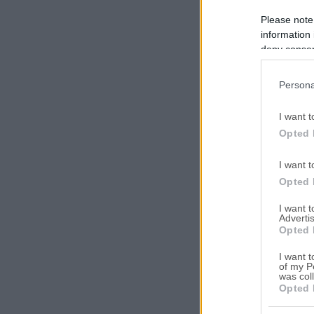
Please note
information 
deny consent
in below Go
Persona
I want t
Opted 
I want t
Opted 
I want 
Advertis
Opted 
I want t
of my P
was col
Opted 