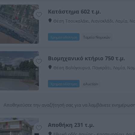
Κατάστημα 602 τ.μ.
Θέση Τσουκαλάκι, Λιανοκλάδι, Λαμία, Ν
Χρηματοδότηση
Ταμείο Νομικών
Βιομηχανικό κτήριο 750 τ.μ.
Θέση Βαλόγουρνα, Παγκράτι, Λαμία, Νο
Χρηματοδότηση
eAuction
Αποθηκεύστε την αναζήτησή σας για να λαμβάνετε ενημέρωση
Αποθήκη 231 τ.μ.
Εθνική οδός Λαμίας - Καρπενησίου, Λαμ