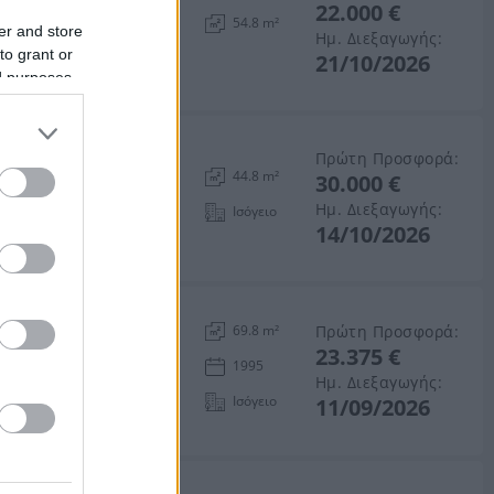
22.000 €
ιώτιδας
54.8 m²
er and store
Ημ. Διεξαγωγής:
to grant or
21/10/2026
ed purposes
Πρώτη Προσφορά:
44.8 m²
30.000 €
θιώτιδας
Ημ. Διεξαγωγής:
Ισόγειο
14/10/2026
 τ.μ. - 50% εξ
Πρώτη Προσφορά:
69.8 m²
23.375 €
1995
δου, Λαμία, Νομός
Ημ. Διεξαγωγής:
Ισόγειο
11/09/2026