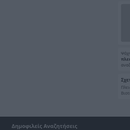
Ψάχ
πλε
αναζ
Σχε
Πλει
Βιο
Δημοφιλείς Αναζητήσεις