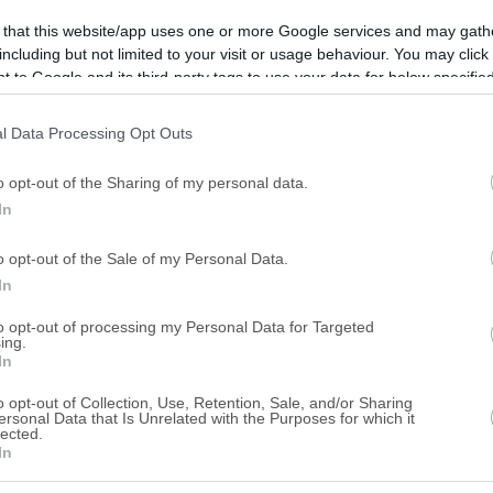
Αλαμάνας 4 & Ξάνθου, Λαμία, Νομός Φθ
 that this website/app uses one or more Google services and may gath
including but not limited to your visit or usage behaviour. You may click 
Χρηματοδότηση
eAuction
 to Google and its third-party tags to use your data for below specifi
ogle consent section.
l Data Processing Opt Outs
Κατάστημα 45 τ.μ.
o opt-out of the Sharing of my personal data.
Λεωνίδου & Πατρόκλου, Λαμία, Νομός Φ
In
Χρηματοδότηση
eAuction
o opt-out of the Sale of my Personal Data.
In
Κατάστημα 32 τ.μ. με υπόγειο 37
to opt-out of processing my Personal Data for Targeted
αδιαιρέτου
ing.
In
Κωνσταντίνου Παλαιολόγου 7 & Αλκιβιά
Φθιώτιδας
o opt-out of Collection, Use, Retention, Sale, and/or Sharing
ersonal Data that Is Unrelated with the Purposes for which it
eAuction
Πτωχευτικός
lected.
In