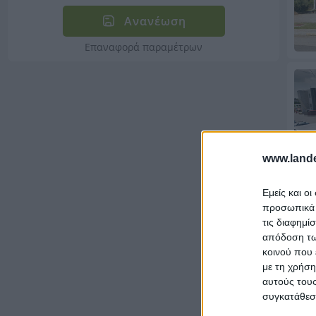
Ανανέωση
Επαναφορά παραμέτρων
www.lande
Εμείς και ο
προσωπικά δ
τις διαφημί
απόδοση των
κοινού που 
με τη χρήση
αυτούς τους
συγκατάθεσ