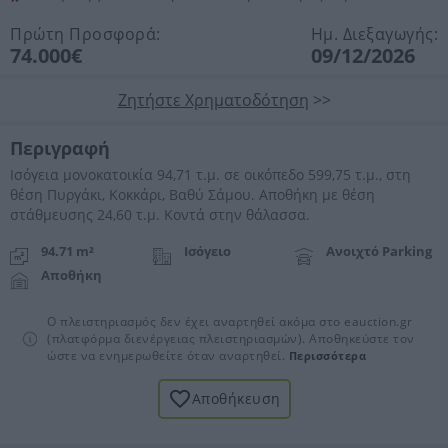
Πρώτη Προσφορά:
Ημ. Διεξαγωγής:
74.000€
09/12/2026
Ζητήστε Χρηματοδότηση
>>
Περιγραφή
Ισόγεια μονοκατοικία 94,71 τ.μ. σε οικόπεδο 599,75 τ.μ., στη
θέση Πυργάκι, Κοκκάρι, Βαθύ Σάμου. Αποθήκη με θέση
στάθμευσης 24,60 τ.μ. Κοντά στην θάλασσα.
94.71 m²
Ισόγειο
Ανοιχτό Parking
Αποθήκη
Ο πλειστηριασμός δεν έχει αναρτηθεί ακόμα στο eauction.gr
(πλατφόρμα διενέργειας πλειστηριασμών). Αποθηκεύστε τον
ώστε να ενημερωθείτε όταν αναρτηθεί.
Περισσότερα
Αποθήκευση