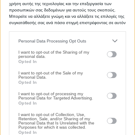
χρήση αυτής της τεχνολογίας και την επεξεργασία των
προσωπικών σας δεδομένων για αυτούς τους σκοπούς.
Προτεινόμενα Ακίνητα
Μπορείτε να αλλάξετε γνώμη και να αλλάξετε τις επιλογές της
συγκατάθεσής σας ανά πάσα στιγμή επιστρέφοντας σε αυτόν
Μονοκατοικία 113 τ.μ.
τον ιστότοπο.
Παλαιά Εθνική Οδός Σάμου - Πυθαγορείου,
Ταμπάχανα, Πυθαγόρειο, Νομός Σάμου
Personal Data Processing Opt Outs
Please note that this website/app uses one or more Google
63.200€
Πρώτη Προσφορά:
services and may gather and store information including but
I want to opt-out of the Sharing of my
personal data.
Διαμέρισμα 52 τ.μ.
not limited to your visit or usage behaviour. You may click to
Opted In
grant or deny consent to Google and its third-party tags to
Εμμανουήλ Σοφούλη, Βαθύ Σάμου, Νομός
use your data for below specified purposes in below Google
Σάμου
I want to opt-out of the Sale of my
Personal Data.
consent section.
62.000€
Opted In
Πρώτη Προσφορά:
Διαμέρισμα 88 τ.μ.
I want to opt-out of processing my
Personal Data for Targeted Advertising.
Εμμανουήλ Σοφούλη, Βαθύ Σάμου, Νομός
Opted In
Σάμου
98.000€
I want to opt-out of Collection, Use,
Πρώτη Προσφορά:
Retention, Sale, and/or Sharing of my
Personal Data that Is Unrelated with the
Purposes for which it was collected.
Τιμές πώλησης/ενοικίασης κατοικιών στην
Opted In