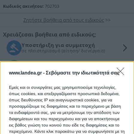
Κωδικός ακινήτου:
702703
Ζητήστε βοήθεια από τους ειδικούς
>>
Χρειάζεσαι βοήθεια από ειδικούς;
Υποστήριξη για συμμετοχή
σε πλειστηριασμό (αίτηση/ διενέργεια)
Νομικός έλεγχος
Συντονισμός νομικών ενεργειών
www.landea.gr -
Σεβόμαστε την ιδιωτικότητά σας
Τεχνικός έλεγχος και εκτίμηση
Εμείς και οι συνεργάτες μας χρησιμοποιούμε τεχνολογίες,
εμπορικής αξίας ακινήτου
όπως cookies, και επεξεργαζόμαστε προσωπικά δεδομένα,
όπως διευθύνσεις IP και αναγνωριστικά cookies, για να
προσαρμόζουμε τις διαφημίσεις και το περιεχόμενο με βάση
Θέλεις Τραπεζική Χρηματοδότηση;
τα ενδιαφέροντά σας, για να μετρήσουμε την απόδοση των
διαφημίσεων και του περιεχομένου και για να αποκτήσουμε
Ζητήστε χρηματοδότηση για την απόκτηση του
εις βάθος γνώση του κοινού που είδε τις διαφημίσεις και το
συγκεκριμένου ακινήτου
περιεχόμενο. Κάντε κλικ παρακάτω για να συμφωνήσετε με τη