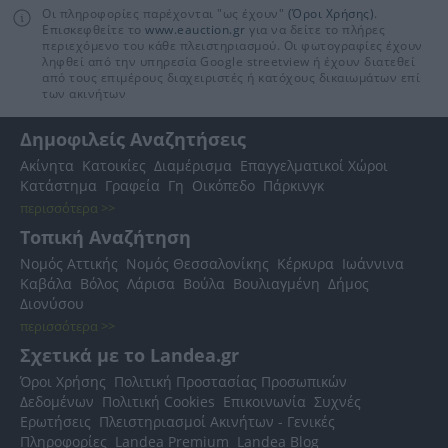
Οι πληροφορίες παρέχονται "ως έχουν"
(Όροι Χρήσης)
.
Επισκεφθείτε το
www.eauction.gr
για να δείτε το πλήρες
περιεχόμενο του κάθε πλειστηριασμού. Οι φωτογραφίες έχουν
ληφθεί από την υπηρεσία Google streetview ή έχουν διατεθεί
από τους επιμέρους διαχειριστές ή κατόχους δικαιωμάτων επί
των ακινήτων
Δημοφιλείς Αναζητήσεις
Ακίνητα
Κατοικίες
Διαμέρισμα
Επαγγελματικοί Χώροι
Κατάστημα
Γραφεία
Γη
Οικόπεδο
Πάρκινγκ
περισσότερα >>
Τοπική Αναζήτηση
Νομός Αττικής
Νομός Θεσσαλονίκης
Κέρκυρα
Ιωάννινα
Καβάλα
Βόλος
Λάρισα
Βούλα
Βουλιαγμένη
Δήμος
Διονύσου
περισσότερα >>
Σχετικά με το Landea.gr
Όροι Χρήσης
Πολιτική Προστασίας Προσωπικών
Δεδομένων
Πολιτική Cookies
Επικοινωνία
Συχνές
Ερωτήσεις
Πλειστηριασμοί Ακινήτων - Γενικές
Πληροφορίες
Landea Premium
Landea Blog