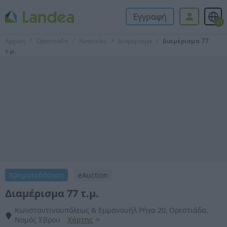
Εγγραφή
el
Αρχική
Ορεστιάδα
Κατοικίες
Διαμέρισμα
Διαμέρισμα 77
τ.μ.
Χρηματοδότηση
eAuction
Διαμέρισμα 77 τ.μ.
Κωνσταντινουπόλεως & Εμμανουήλ Ρήγα 20, Ορεστιάδα,
Νομός Έβρου
Χάρτης
>