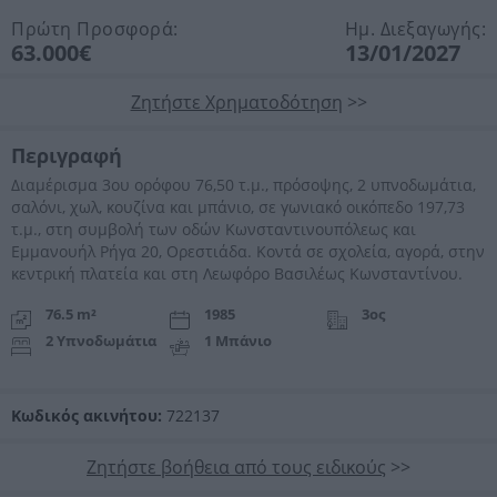
Πρώτη Προσφορά:
Ημ. Διεξαγωγής:
63.000€
13/01/2027
Ζητήστε Χρηματοδότηση
>>
Περιγραφή
Διαμέρισμα 3ου ορόφου 76,50 τ.μ., πρόσοψης, 2 υπνοδωμάτια,
σαλόνι, χωλ, κουζίνα και μπάνιο, σε γωνιακό οικόπεδο 197,73
τ.μ., στη συμβολή των οδών Κωνσταντινουπόλεως και
Εμμανουήλ Ρήγα 20, Ορεστιάδα. Κοντά σε σχολεία, αγορά, στην
κεντρική πλατεία και στη Λεωφόρο Βασιλέως Κωνσταντίνου.
76.5 m²
1985
3ος
2 Υπνοδωμάτια
1 Μπάνιο
Κωδικός ακινήτου:
722137
Ζητήστε βοήθεια από τους ειδικούς
>>