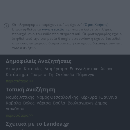
Οι πληροφορίες παρέχονται "ως έχουν"
(Όροι Χρήσης)
.
Επισκεφθείτε το
www.eauction.gr
για να δείτε το πλήρες
περιεχόμενο του κάθε πλειστηριασμού. Οι φωτογραφίες έχουν
ληφθεί από την υπηρεσία Google streetview ή έχουν διατεθεί
από τους επιμέρους διαχειριστές ή κατόχους δικαιωμάτων επί
των ακινήτων
Δημοφιλείς Αναζητήσεις
Ακίνητα
Κατοικίες
Διαμέρισμα
Επαγγελματικοί Χώροι
Κατάστημα
Γραφεία
Γη
Οικόπεδο
Πάρκινγκ
περισσότερα >>
Τοπική Αναζήτηση
Νομός Αττικής
Νομός Θεσσαλονίκης
Κέρκυρα
Ιωάννινα
Καβάλα
Βόλος
Λάρισα
Βούλα
Βουλιαγμένη
Δήμος
Διονύσου
περισσότερα >>
Σχετικά με το Landea.gr