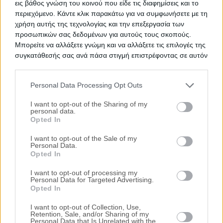
εις βάθος γνώση του κοινού που είδε τις διαφημίσεις και το
Ζητήστε χρηματοδότηση για την απόκτηση του
περιεχόμενο. Κάντε κλικ παρακάτω για να συμφωνήσετε με τη
συγκεκριμένου ακινήτου
χρήση αυτής της τεχνολογίας και την επεξεργασία των
προσωπικών σας δεδομένων για αυτούς τους σκοπούς.
Μπορείτε να αλλάξετε γνώμη και να αλλάξετε τις επιλογές της
Προτεινόμενα Ακίνητα
συγκατάθεσής σας ανά πάσα στιγμή επιστρέφοντας σε αυτόν
Διαμέρισμα 92 τ.μ.
τον ιστότοπο.
Ευρυπίδου 88, Ορεστιάδα, Νομός Έβρου
Personal Data Processing Opt Outs
Please note that this website/app uses one or more Google
96.024€
Πρώτη Προσφορά:
services and may gather and store information including but
I want to opt-out of the Sharing of my
personal data.
not limited to your visit or usage behaviour. You may click to
Opted In
Διαμέρισμα 63 τ.μ. με θέση
grant or deny consent to Google and its third-party tags to
στάθμευσης
use your data for below specified purposes in below Google
I want to opt-out of the Sale of my
Personal Data.
consent section.
Αγγέλου Ποιμενίδη 45 & Σόλωνος,
Opted In
Αλεξανδρούπολη, Νομός Έβρου
104.000€
I want to opt-out of processing my
Πρώτη Προσφορά:
Personal Data for Targeted Advertising.
Μονοκατοικία 130 τ.μ.
Opted In
Θέση Μαύρο, Σαμοθράκη, Νομός Έβρου
I want to opt-out of Collection, Use,
Retention, Sale, and/or Sharing of my
117.000€
Πρώτη Προσφορά:
Personal Data that Is Unrelated with the