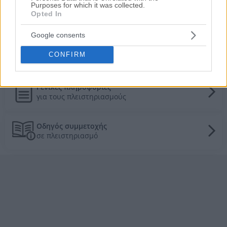
Purposes for which it was collected.
Opted In
Τιμές πώλησης/ενοικίασης κατοικιών στην
Google consents
τοπική αγορά
CONFIRM
Τα πάντα για τους πλειστηριασμούς
Γενικές πληροφορίες
για τους πλειστηριασμούς
Οδηγός συμμετοχής
σε πλειστηριασμό