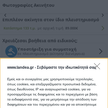
Φωτογραφίες Ακινήτου
Προηγούμενη
Επόμενη
Επιπλέον ακίνητα στον ίδιο πλειστηριασμό
Κατάστημα 133 τ.μ.
με αρχική τιμή
89.000€
Χρειάζεσαι βοήθεια από ειδικούς;
Υποστήριξη για συμμετοχή
σε πλειστηριασμό (αίτηση/ διενέργεια)
Νομικός έλεγχος
www.landea.gr -
Σεβόμαστε την ιδιωτικότητά σας
Συντονισμός νομικών ενεργειών
Εμείς και οι συνεργάτες μας χρησιμοποιούμε τεχνολογίες,
Τεχνικός έλεγχος και εκτίμηση
όπως cookies, και επεξεργαζόμαστε προσωπικά δεδομένα,
εμπορικής αξίας ακινήτου
όπως διευθύνσεις IP και αναγνωριστικά cookies, για να
προσαρμόζουμε τις διαφημίσεις και το περιεχόμενο με βάση
Θέλεις Τραπεζική Χρηματοδότηση;
τα ενδιαφέροντά σας, για να μετρήσουμε την απόδοση των
διαφημίσεων και του περιεχομένου και για να αποκτήσουμε