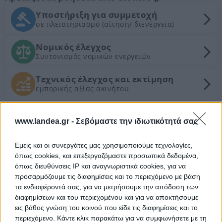
Υποστήριξη για συμμετοχή
σε πλειστηριασμό (αίτηση/ διενέργεια)
Νομικός έλεγχος
Συντονισμός νομικών ενεργειών
Τεχνικός έλεγχος και εκτίμηση
εμπορικής αξίας ακινήτου
Θέλεις Τραπεζική Χρηματοδότηση;
www.landea.gr -
Σεβόμαστε την ιδιωτικότητά σας
Ζητήστε χρηματοδότηση για την απόκτηση του
Εμείς και οι συνεργάτες μας χρησιμοποιούμε τεχνολογίες,
συγκεκριμένου ακινήτου
όπως cookies, και επεξεργαζόμαστε προσωπικά δεδομένα,
όπως διευθύνσεις IP και αναγνωριστικά cookies, για να
προσαρμόζουμε τις διαφημίσεις και το περιεχόμενο με βάση
Προτεινόμενα Ακίνητα
τα ενδιαφέροντά σας, για να μετρήσουμε την απόδοση των
διαφημίσεων και του περιεχομένου και για να αποκτήσουμε
Διαμέρισμα 107 τ.μ.
εις βάθος γνώση του κοινού που είδε τις διαφημίσεις και το
Νικολάου Ευαγγελά 11, Αλεξάνδρεια,
περιεχόμενο. Κάντε κλικ παρακάτω για να συμφωνήσετε με τη