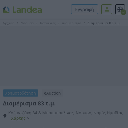
Εγγραφή
el
Αρχική
Νάουσα
Κατοικίες
Διαμέρισμα
Διαμέρισμα 83 τ.μ.
Χρηματοδότηση
eAuction
Διαμέρισμα 83 τ.μ.
Καζαντζάκη 34 & Μπουμπουλίνας, Νάουσα, Νομός Ημαθίας
Χάρτης
>