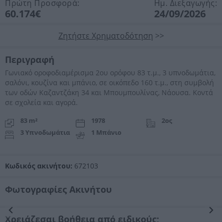
Πρώτη Προσφορά:
Ημ. Διεξαγωγής:
60.174€
24/09/2026
Ζητήστε Χρηματοδότηση
>>
Περιγραφή
Γωνιακό οροφοδιαμέρισμα 2ου ορόφου 83 τ.μ., 3 υπνοδωμάτια,
σαλόνι, κουζίνα και μπάνιο, σε οικόπεδο 160 τ.μ., στη συμβολή
των οδών Καζαντζάκη 34 και Μπουμπουλίνας, Νάουσα. Κοντά
σε σχολεία και αγορά.
83 m²
1978
2ος
3 Υπνοδωμάτια
1 Μπάνιο
Κωδικός ακινήτου:
672103
Φωτογραφίες Ακινήτου
Προηγούμενη
Επόμενη
Χρειάζεσαι βοήθεια από ειδικούς;