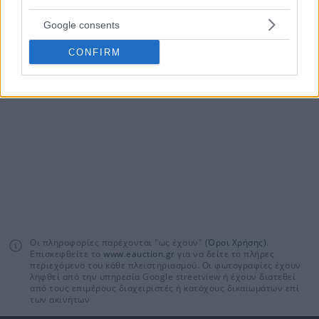
Google consents
Οδηγός συμμετοχής
CONFIRM
σε πλειστηριασμό
Οι πληροφορίες παρέχονται "ως έχουν"
(Όροι Χρήσης)
.
Επισκεφθείτε το
www.eauction.gr
για να δείτε το πλήρες
περιεχόμενο του κάθε πλειστηριασμού. Οι φωτογραφίες έχουν
ληφθεί από την υπηρεσία Google streetview ή έχουν διατεθεί
από τους επιμέρους διαχειριστές ή κατόχους δικαιωμάτων επί
των ακινήτων