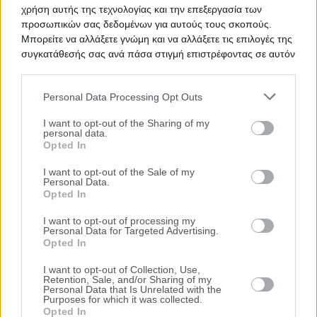
Νομός Ημαθίας
χρήση αυτής της τεχνολογίας και την επεξεργασία των
προσωπικών σας δεδομένων για αυτούς τους σκοπούς.
65.000€
Πρώτη Προσφορά:
Μπορείτε να αλλάξετε γνώμη και να αλλάξετε τις επιλογές της
Διαμέρισμα 103 τ.μ.
συγκατάθεσής σας ανά πάσα στιγμή επιστρέφοντας σε αυτόν
τον ιστότοπο.
Κυρίλλου & Μεθοδίου 3, Βέροια, Νομός
Ημαθίας
Personal Data Processing Opt Outs
80.000€
Πρώτη Προσφορά:
Please note that this website/app uses one or more Google
services and may gather and store information including but
I want to opt-out of the Sharing of my
Διαμέρισμα 95 τ.μ.
personal data.
not limited to your visit or usage behaviour. You may click to
Opted In
Θεμιστοκλή Σοφούλη 48Β, Αλεξάνδρεια,
grant or deny consent to Google and its third-party tags to
Νομός Ημαθίας
use your data for below specified purposes in below Google
I want to opt-out of the Sale of my
Personal Data.
consent section.
80.000€
Πρώτη Προσφορά:
Opted In
Τιμές πώλησης/ενοικίασης κατοικιών στην
I want to opt-out of processing my
Personal Data for Targeted Advertising.
τοπική αγορά
Opted In
I want to opt-out of Collection, Use,
Τα πάντα για τους πλειστηριασμούς
Retention, Sale, and/or Sharing of my
Personal Data that Is Unrelated with the
Purposes for which it was collected.
Γενικές πληροφορίες
Opted In
για τους πλειστηριασμούς