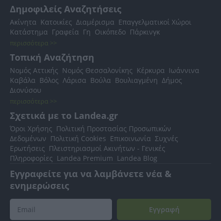
Δημοφιλείς Αναζητήσεις
Ακίνητα
Κατοικίες
Διαμέρισμα
Επαγγελματικοί Χώροι
Κατάστημα
Γραφεία
Γη
Οικόπεδο
Πάρκινγκ
περισσότερα >>
Τοπική Αναζήτηση
Νομός Αττικής
Νομός Θεσσαλονίκης
Κέρκυρα
Ιωάννινα
Καβάλα
Βόλος
Λάρισα
Βούλα
Βουλιαγμένη
Δήμος
Διονύσου
περισσότερα >>
Σχετικά με το Landea.gr
Όροι Χρήσης
Πολιτική Προστασίας Προσωπικών
Δεδομένων
Πολιτική Cookies
Επικοινωνία
Συχνές
Ερωτήσεις
Πλειστηριασμοί Ακινήτων - Γενικές
Πληροφορίες
Landea Premium
Landea Blog
Εγγραφείτε για να λαμβάνετε νέα &
ενημερώσεις
Εγγραφή