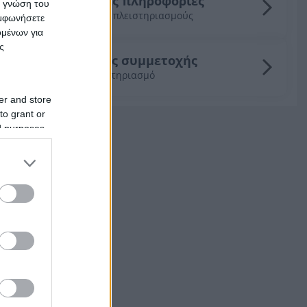
Γενικές πληροφορίες
ς γνώση του
για τους πλειστηριασμούς
υμφωνήσετε
ομένων για
ς
Οδηγός συμμετοχής
σε πλειστηριασμό
er and store
to grant or
ed purposes