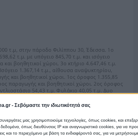
.000 τ.μ, στην πάροδο Φιλίππου 30, Έδεσσα. 1ο
98,62 τ.μ. με υπόγειο 845,70 τ.μ. και ισόγειο
α και βοηθητικοί χώροι. 3ο κτήριο 4.647,46 τ.μ.
 Ισόγειο 1.367,14 τ.μ., αίθουσα αναψυκτηρίου,
γής και βοηθητικοί χώροι. 1ος όροφος 1.355,85
χώρος παραγωγής και βοηθητικοί χώροι. 2ος όροφος
ντλιοστάσιο 54,43 τ.μ. Φυλάκιο 40,05 τ.μ. Δυο
. Μονοκατοικία 203,08 τ.μ. Κοντά στη Λεωφόρο
a.gr -
Σεβόμαστε την ιδιωτικότητά σας
ι συνεργάτες μας χρησιμοποιούμε τεχνολογίες, όπως cookies, και επεξε
εδομένα, όπως διευθύνσεις IP και αναγνωριστικά cookies, για να πρ
είναι αναρτημένος στο eauction.gr (πλατφόρμα
σεις και το περιεχόμενο με βάση τα ενδιαφέροντά σας, για να μετρήσουμ
τηριασμών). Μεταβείτε εκεί για να συμμετάσχετε.