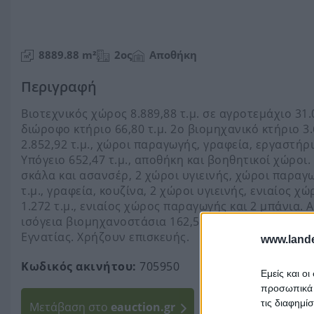
8889.88 m²
2ος
Αποθήκη
Περιγραφή
Βιοτεχνικός χώρος 8.889,88 τ.μ. σε αγροτεμάχιο 31
διώροφο κτήριο 66,80 τ.μ. 2ο βιομηχανικό κτήριο 3.6
2.852,92 τ.μ., χώροι παραγωγής, γραφεία, εργαστήρι
Υπόγειο 652,47 τ.μ., αποθήκη και βοηθητικοί χώροι.
σκάλα και ασανσέρ, 2 χώροι υγιεινής, χώροι παραγω
τ.μ., γραφεία, κουζίνα, 2 χώροι υγιεινής, ενιαίος 
1.272 τ.μ., ενιαίος χώρος παραγωγής και 2 μπάνια. Α
ισόγεια βιομηχανοστάσια 162,50 τ.μ. και 16,94 τ.μ
Εγνατίας. Χρήζουν επισκευής.
www.lande
Κωδικός ακινήτου:
705950
Εμείς και ο
προσωπικά δ
Ο πλειστηριασμός 
τις διαφημί
Μετάβαση στο
eauction.gr
διενέργειας πλεισ