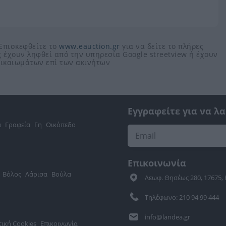
 Επισκεφθείτε το
www.eauction.gr
για να δείτε το πλήρες
 έχουν ληφθεί από την υπηρεσία Google streetview ή έχουν
 δικαιωμάτων επί των ακινήτων
Εγγραφείτε για να λ
α
Γραφεία
Γη
Οικόπεδο
Επικοινωνία
Βόλος
Λάρισα
Βούλα
Λεωφ. Θησέως 280, 17675,
Τηλέφωνο: 210 94 99 444
info@landea.gr
τική Cookies
Επικοινωνία