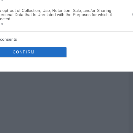
o opt-out of Collection, Use, Retention, Sale, and/or Sharing
ersonal Data that Is Unrelated with the Purposes for which it
lected.
In
consents
την τοπική αγορά
CONFIRM