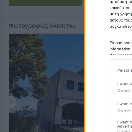
απόδοση των
Περισσότερα
κοινού που 
με τη χρήση
αυτούς τους
Φωτογραφίες Ακινήτου
συγκατάθεσ
Please note
information 
deny consent
in below Go
Persona
I want t
Opted 
I want t
Opted 
I want 
Advertis
Opted 