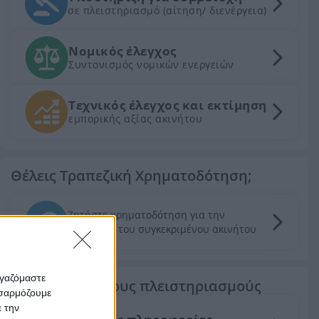
σε πλειστηριασμό (αίτηση/ διενέργεια)
Νομικός έλεγχος
Συντονισμός νομικών ενεργειών
Τεχνικός έλεγχος και εκτίμηση
εμπορικής αξίας ακινήτου
Θέλεις Τραπεζική Χρηματοδότηση;
Ζητήστε χρηματοδότηση για την
απόκτηση του συγκεκριμένου ακινήτου
ργαζόμαστε
Τα πάντα για τους πλειστηριασμούς
οσαρμόζουμε
ε την