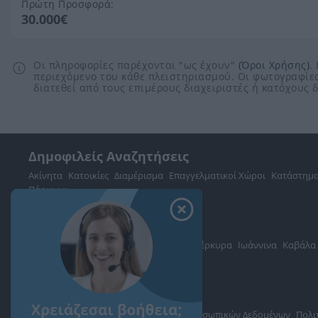
Πρώτη Προσφορά:
30.000€
Οι πληροφορίες παρέχονται "ως έχουν"
(Όροι Χρήσης)
.
περιεχόμενο του κάθε πλειστηριασμού. Οι φωτογραφίες
διατεθεί από τους επιμέρους διαχειριστές ή κατόχους
Δημοφιλείς Αναζητήσεις
Ακίνητα
Κατοικίες
Διαμέρισμα
Επαγγελματικοί Χώροι
Κατάστημ
Πάρκινγκ
περισσότερα >>
Τοπική Αναζήτηση
Νομός Αττικής
Νομός Θεσσαλονίκης
Κέρκυρα
Ιωάννινα
Καβάλα
Βουλιαγμένη
Δήμος Διονύσου
περισσότερα >>
Σχετικά με το Landea.gr
Όροι Χρήσης
Πολιτική Προστασίας Προσωπικών Δεδομένων
Πολι