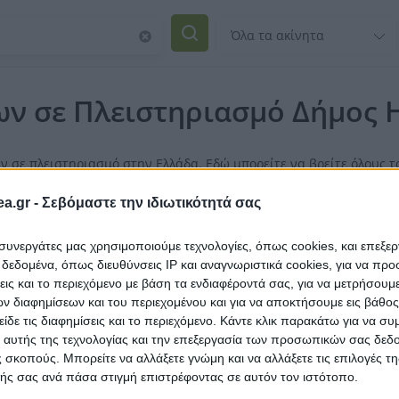
ων σε Πλειστηριασμό Δήμος
ων σε πλειστηριασμό στην Ελλάδα. Εδώ μπορείτε να βρείτε όλους 
ισμα Ηλιούπολη,
Κτήριο Ηλιούπολη,
Μεζονέτα Ηλιούπολη
a.gr -
Σεβόμαστε την ιδιωτικότητά σας
ύπολη,
Κατάστημα Ηλιούπολη
ι συνεργάτες μας χρησιμοποιούμε τεχνολογίες, όπως cookies, και επεξε
εδομένα, όπως διευθύνσεις IP και αναγνωριστικά cookies, για να πρ
σεις και το περιεχόμενο με βάση τα ενδιαφέροντά σας, για να μετρήσουμ
 διαφημίσεων και του περιεχομένου και για να αποκτήσουμε εις βάθο
είδε τις διαφημίσεις και το περιεχόμενο. Κάντε κλικ παρακάτω για να σ
 αυτής της τεχνολογίας και την επεξεργασία των προσωπικών σας δεδ
 σκοπούς. Μπορείτε να αλλάξετε γνώμη και να αλλάξετε τις επιλογές τη
ής σας ανά πάσα στιγμή επιστρέφοντας σε αυτόν τον ιστότοπο.