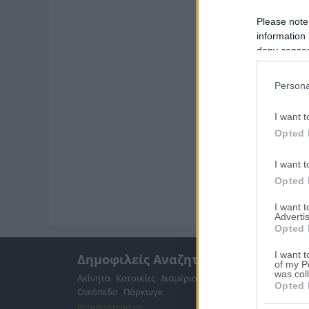
Please note
information 
deny consent
in below Go
Persona
I want t
Opted 
I want t
Opted 
I want 
Advertis
Opted 
I want t
Δημοφιλείς Αναζητήσεις
of my P
was col
Ακίνητα
Κατοικίες
Διαμέρισμα
Επαγγελματικοί Χώροι
Opted 
Οικόπεδο
Πάρκινγκ
περισσότερα >>