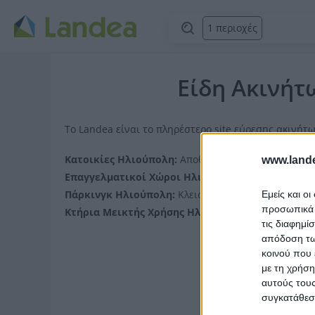
1 περιοχές
Είδη Ακινήτ
Το Landea είναι το πληρέστερο site εύρεσης ακινήτ
Κατοικίες Ηλιούπολη:
Αποθήκη Ηλιούπολη,
Διαμέρ
www.lande
Επαγγελματικοί Χώροι Ηλιούπολη:
Αποθήκη Ηλιο
Πάρκινγκ Ηλιούπολη:
Κλειστό parking Ηλιούπολη
Εμείς και ο
προσωπικά δ
Κτήρια Μεικτής Χρήσης Ηλιούπολη:
τις διαφημί
απόδοση των
κοινού που 
με τη χρήση
αυτούς τους
συγκατάθεσ