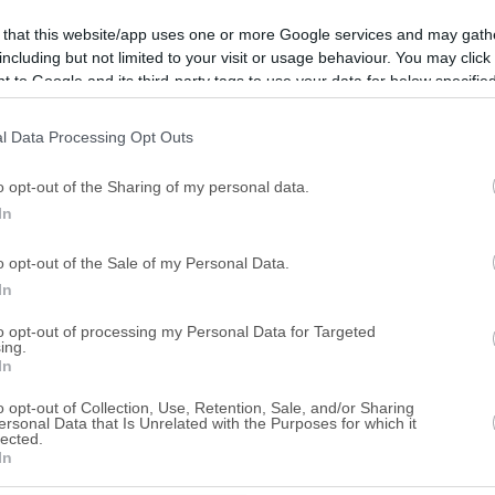
 that this website/app uses one or more Google services and may gath
including but not limited to your visit or usage behaviour. You may click 
 to Google and its third-party tags to use your data for below specifi
ogle consent section.
l Data Processing Opt Outs
o opt-out of the Sharing of my personal data.
In
o opt-out of the Sale of my Personal Data.
In
to opt-out of processing my Personal Data for Targeted
ing.
In
o opt-out of Collection, Use, Retention, Sale, and/or Sharing
Εγγραφείτε για να λ
ersonal Data that Is Unrelated with the Purposes for which it
lected.
Κατάστημα
Γραφεία
Γη
In