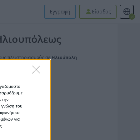
Εγγραφή
Είσοδος
el
 Ηλιουπόλεως
τους πλειστηριασμούς σε
Ηλιούπολη
ργαζόμαστε
οσαρμόζουμε
ε την
ς γνώση του
υμφωνήσετε
ομένων για
ς