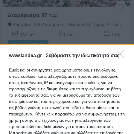
Διαμέρισμα 97 τ.μ.
Ρούσβελτ & Βελισσαρίου 2, Ηλιούπολη, Νομός Αττικής
97.21 m²
1ος
3 Υ/Δ
Χρηματοδότηση
Ημ. Διεξαγωγής:
Πρώτη Προσφορά:
www.landea.gr -
Σεβόμαστε την ιδιωτικότητά σας
188.000 €
13/01/2027
Εμείς και οι συνεργάτες μας χρησιμοποιούμε τεχνολογίες,
όπως cookies, και επεξεργαζόμαστε προσωπικά δεδομένα,
όπως διευθύνσεις IP και αναγνωριστικά cookies, για να
προσαρμόζουμε τις διαφημίσεις και το περιεχόμενο με βάση
τα ενδιαφέροντά σας, για να μετρήσουμε την απόδοση των
διαφημίσεων και του περιεχομένου και για να αποκτήσουμε
εις βάθος γνώση του κοινού που είδε τις διαφημίσεις και το
περιεχόμενο. Κάντε κλικ παρακάτω για να συμφωνήσετε με τη
χρήση αυτής της τεχνολογίας και την επεξεργασία των
Διαμέρισμα 97 τ.μ.
προσωπικών σας δεδομένων για αυτούς τους σκοπούς.
Μπορείτε να αλλάξετε γνώμη και να αλλάξετε τις επιλογές της