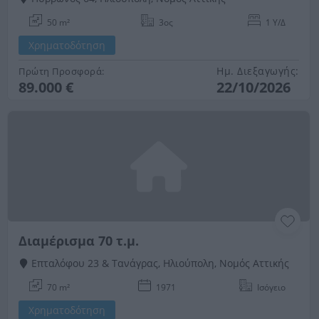
50 m²
3ος
1 Υ/Δ
Χρηματοδότηση
Ημ. Διεξαγωγής:
Πρώτη Προσφορά:
89.000 €
22/10/2026
Διαμέρισμα 70 τ.μ.
Επταλόφου 23 & Τανάγρας, Ηλιούπολη, Νομός Αττικής
70 m²
1971
Ισόγειο
Χρηματοδότηση