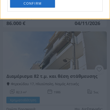
43.45 m²
1ος
1 Υ/Δ
CONFIRM
HOT
Χρηματοδότηση
Ημ. Διεξαγωγής:
Πρώτη Προσφορά:
86.000 €
04/11/2026
Διαμέρισμα 82 τ.μ. και θέση στάθμευσης
Φερεκύδου 17, Ηλιούπολη, Νομός Αττικής
82.3 m²
1986
5ος
Χρηματοδότηση
Ημ. Διεξαγωγής:
Πρώτη Προσφορά: