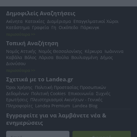
Δημοφιλείς Αναζητήσεις
Ακίνητα
Κατοικίες
Διαμέρισμα
Επαγγελματικοί Χώροι
Κατάστημα
Γραφεία
Γη
Οικόπεδο
Πάρκινγκ
περισσότερα >>
Τοπική Αναζήτηση
Νομός Αττικής
Νομός Θεσσαλονίκης
Κέρκυρα
Ιωάννινα
Καβάλα
Βόλος
Λάρισα
Βούλα
Βουλιαγμένη
Δήμος
Διονύσου
περισσότερα >>
Σχετικά με το Landea.gr
Όροι Χρήσης
Πολιτική Προστασίας Προσωπικών
Δεδομένων
Πολιτική Cookies
Επικοινωνία
Συχνές
Ερωτήσεις
Πλειστηριασμοί Ακινήτων - Γενικές
Πληροφορίες
Landea Premium
Landea Blog
Εγγραφείτε για να λαμβάνετε νέα &
ενημερώσεις