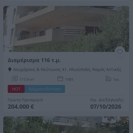
Διαμέρισμα 116 τ.μ.
Λεωχάρους & Νεύτωνος 41, Ηλιούπολη, Νομός Αττικής
115.9 m²
1985
1ος
HOT
Χρηματοδότηση
Ημ. Διεξαγωγής:
Πρώτη Προσφορά:
204.000 €
07/10/2026