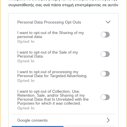
Καρύστου 10 & Φαρμακίδου 36, Ηλιούπολη, Νομός
συγκατάθεσής σας ανά πάσα στιγμή επιστρέφοντας σε αυτόν
Αττικής
τον ιστότοπο.
97.45 m²
Ισόγειο
3 Υ/Δ
Personal Data Processing Opt Outs
Χρηματοδότηση
Please note that this website/app uses one or more Google
services and may gather and store information including but
I want to opt-out of the Sharing of my
Ημ. Διεξαγωγής:
Πρώτη Προσφορά:
personal data.
not limited to your visit or usage behaviour. You may click to
170.000 €
04/11/2026
Opted In
grant or deny consent to Google and its third-party tags to
use your data for below specified purposes in below Google
I want to opt-out of the Sale of my
Personal Data.
consent section.
Opted In
I want to opt-out of processing my
Personal Data for Targeted Advertising.
Opted In
I want to opt-out of Collection, Use,
Retention, Sale, and/or Sharing of my
Personal Data that Is Unrelated with the
Διαμέρισμα 43 τ.μ.
Purposes for which it was collected.
Opted In
Καρύστου 10 & Φαρμακίδου 36, Ηλιούπολη, Νομός
Αττικής
Google consents