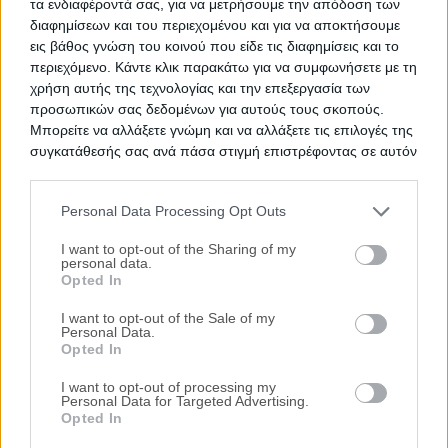
τα ενδιαφέροντά σας, για να μετρήσουμε την απόδοση των
διαφημίσεων και του περιεχομένου και για να αποκτήσουμε
εις βάθος γνώση του κοινού που είδε τις διαφημίσεις και το
περιεχόμενο. Κάντε κλικ παρακάτω για να συμφωνήσετε με τη
χρήση αυτής της τεχνολογίας και την επεξεργασία των
προσωπικών σας δεδομένων για αυτούς τους σκοπούς.
Μπορείτε να αλλάξετε γνώμη και να αλλάξετε τις επιλογές της
συγκατάθεσής σας ανά πάσα στιγμή επιστρέφοντας σε αυτόν
τον ιστότοπο.
Personal Data Processing Opt Outs
Please note that this website/app uses one or more Google
services and may gather and store information including but
I want to opt-out of the Sharing of my
personal data.
not limited to your visit or usage behaviour. You may click to
Opted In
grant or deny consent to Google and its third-party tags to
Δημοφιλείς Αναζητήσεις
use your data for below specified purposes in below Google
I want to opt-out of the Sale of my
Personal Data.
consent section.
Ακίνητα
Κατοικίες
Διαμέρισμα
Επαγγελματικοί Χώροι
Opted In
Κατάστημα
Γραφεία
Γη
Οικόπεδο
Πάρκινγκ
περισσότερα >>
I want to opt-out of processing my
Personal Data for Targeted Advertising.
Τοπική Αναζήτηση
Opted In
Νομός Αττικής
Νομός Θεσσαλονίκης
Κέρκυρα
Ιωάννινα