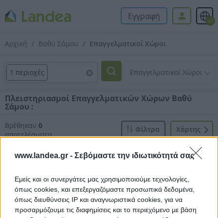
Εγγραφή
el
Αρχική
Βαθύ Σάμου
Επαγγελματικοί Χώροι
1 περιοχές
Πλειστηριασμοί Επαγγελματικών Χώρων Βαθύ
Σάμου :
Βρέθηκαν
0
Φίλτρα
Xάρτης
αποτελέσματα
www.landea.gr -
Σεβόμαστε την ιδιωτικότητά σας
Εμείς και οι συνεργάτες μας χρησιμοποιούμε τεχνολογίες,
όπως cookies, και επεξεργαζόμαστε προσωπικά δεδομένα,
όπως διευθύνσεις IP και αναγνωριστικά cookies, για να
Δεν βρέθηκαν αποτελέσματα.
προσαρμόζουμε τις διαφημίσεις και το περιεχόμενο με βάση