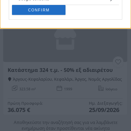
Ημ. Διεξαγωγής:
Πρώτη Προσφορά:
1.462,5 €
25/09/2026
CONFIRM
Κατάστημα 324 τ.μ. - 50% εξ αδιαιρέτου
Άργους-Κεφαλαρίου, Κεφαλάρι, Άργος, Νομός Αργολίδας
323.58 m²
1999
Ισόγειο
Ημ. Διεξαγωγής:
Πρώτη Προσφορά:
36.075 €
25/09/2026
Αποθηκεύστε την αναζήτησή σας για να λαμβάνετε
ενημέρωση όταν προστίθενται νέα ακίνητα