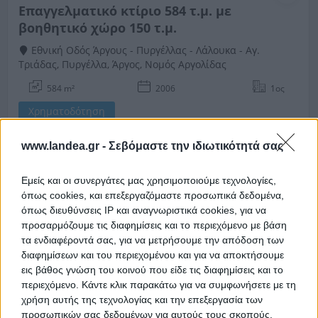
Επαγγελματικό κτίριο 584 τ.μ. με
βοηθητικό χώρο 150 τ.μ.
Εθνική Οδός Άργους - Πυργέλλας - Λάλουκα - Αγ.
Τριάδας, Πυργέλλα, Άργος, Νομός Αργολίδας
584 m²
2006
1ος
Χρηματοδότηση
Ημ. Διεξαγωγής:
Πρώτη Προσφορά:
www.landea.gr -
Σεβόμαστε την ιδιωτικότητά σας
335.000 €
21/10/2026
Εμείς και οι συνεργάτες μας χρησιμοποιούμε τεχνολογίες,
όπως cookies, και επεξεργαζόμαστε προσωπικά δεδομένα,
όπως διευθύνσεις IP και αναγνωριστικά cookies, για να
προσαρμόζουμε τις διαφημίσεις και το περιεχόμενο με βάση
τα ενδιαφέροντά σας, για να μετρήσουμε την απόδοση των
διαφημίσεων και του περιεχομένου και για να αποκτήσουμε
εις βάθος γνώση του κοινού που είδε τις διαφημίσεις και το
περιεχόμενο. Κάντε κλικ παρακάτω για να συμφωνήσετε με τη
χρήση αυτής της τεχνολογίας και την επεξεργασία των
Ημιτελές κτήριο 46 τ.μ.
προσωπικών σας δεδομένων για αυτούς τους σκοπούς.