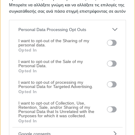
Βασιλέως Κωνσταντίνου 38, Άργος, Νομός Αργολίδας
Μπορείτε να αλλάξετε γνώμη και να αλλάξετε τις επιλογές της
συγκατάθεσής σας ανά πάσα στιγμή επιστρέφοντας σε αυτόν
46.42 m²
1975
τον ιστότοπο.
Ημ. Διεξαγωγής:
Πρώτη Προσφορά:
Personal Data Processing Opt Outs
41.500 €
Please note that this website/app uses one or more Google
24/09/2026
services and may gather and store information including but
I want to opt-out of the Sharing of my
personal data.
not limited to your visit or usage behaviour. You may click to
Opted In
grant or deny consent to Google and its third-party tags to
use your data for below specified purposes in below Google
I want to opt-out of the Sale of my
Personal Data.
consent section.
Opted In
I want to opt-out of processing my
Personal Data for Targeted Advertising.
Opted In
Αποθήκη 71 τ.μ. - 50% εξ αδιαιρέτου
I want to opt-out of Collection, Use,
Retention, Sale, and/or Sharing of my
Άργους-Κεφαλαρίου, Κεφαλάρι, Άργος, Νομός Αργολίδας
Personal Data that Is Unrelated with the
Purposes for which it was collected.
70.56 m²
1999
Opted In
Google consents