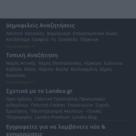
Δημοφιλείς Αναζητήσεις
Ακίνητα
Κατοικίες
Διαμέρισμα
Επαγγελματικοί Χώροι
Κατάστημα
Γραφεία
Γη
Οικόπεδο
Πάρκινγκ
περισσότερα >>
Τοπική Αναζήτηση
Νομός Αττικής
Νομός Θεσσαλονίκης
Κέρκυρα
Ιωάννινα
Καβάλα
Βόλος
Λάρισα
Βούλα
Βουλιαγμένη
Δήμος
Διονύσου
περισσότερα >>
Σχετικά με το Landea.gr
Όροι Χρήσης
Πολιτική Προστασίας Προσωπικών
Δεδομένων
Πολιτική Cookies
Επικοινωνία
Συχνές
Ερωτήσεις
Πλειστηριασμοί Ακινήτων - Γενικές
Πληροφορίες
Landea Premium
Landea Blog
Εγγραφείτε για να λαμβάνετε νέα &
ενημερώσεις