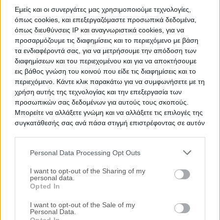
Εμείς και οι συνεργάτες μας χρησιμοποιούμε τεχνολογίες,
όπως cookies, και επεξεργαζόμαστε προσωπικά δεδομένα,
όπως διευθύνσεις IP και αναγνωριστικά cookies, για να
προσαρμόζουμε τις διαφημίσεις και το περιεχόμενο με βάση
Βιομηχανική αίθουσα 1.275 τ.μ. με πατάρι
τα ενδιαφέροντά σας, για να μετρήσουμε την απόδοση των
200 τ.μ.
διαφημίσεων και του περιεχομένου και για να αποκτήσουμε
εις βάθος γνώση του κοινού που είδε τις διαφημίσεις και το
Καλοχώρι, Καλοχώρι, Νομός Θεσσαλονίκης
περιεχόμενο. Κάντε κλικ παρακάτω για να συμφωνήσετε με τη
1474.88 m²
1988
Ισόγειο
χρήση αυτής της τεχνολογίας και την επεξεργασία των
προσωπικών σας δεδομένων για αυτούς τους σκοπούς.
Χρηματοδότηση
Μπορείτε να αλλάξετε γνώμη και να αλλάξετε τις επιλογές της
Ημ. Διεξαγωγής:
Πρώτη Προσφορά:
συγκατάθεσής σας ανά πάσα στιγμή επιστρέφοντας σε αυτόν
327.000 €
09/12/2026
τον ιστότοπο.
Personal Data Processing Opt Outs
Αποθηκεύστε την αναζήτησή σας για να λαμβάνετε
Please note that this website/app uses one or more Google
ενημέρωση όταν προστίθενται νέα ακίνητα
services and may gather and store information including but
I want to opt-out of the Sharing of my
personal data.
not limited to your visit or usage behaviour. You may click to
Αποθήκευση
Opted In
grant or deny consent to Google and its third-party tags to
use your data for below specified purposes in below Google
I want to opt-out of the Sale of my
Ψάχνετε για
Επαγγελματικό Χώρο σε πλειστηριασμό
σε
Personal Data.
consent section.