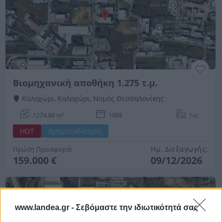
Βιομηχανική αποθήκη 1.275 τ.μ.
Καλοχώρι, Καλοχώρι, Νομός Θεσσαλονίκης
1274.88 m²
1988
1ος
HOT
Χρηματοδότηση
Ημ. Διεξαγωγής:
Πρώτη Προσφορά:
159.000 €
09/12/2026
www.landea.gr -
Σεβόμαστε την ιδιωτικότητά σας