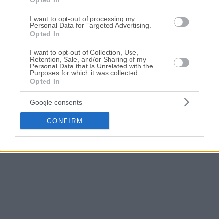
Opted In
Καλοχώρι
; Εδώ μπορείτε να βρείτε την επίσημη λίστα με τους
ηλεκτρονικούς πλειστηριασμούς επαγγελματικών
I want to opt-out of processing my
ακινήτων
σε
Καλοχώρι
, η οποία ανανεώνεται καθημερινά.
Personal Data for Targeted Advertising.
Χρησιμοποιώντας τα φίλτρα αναζήτησης μπορείτε να
Opted In
περιορίσετε τα ακίνητα και να επιλέξετε αυτό που ταιριάζει
στις ανάγκες σας.
I want to opt-out of Collection, Use,
Retention, Sale, and/or Sharing of my
Personal Data that Is Unrelated with the
Σχετικές Αναζητήσεις
Purposes for which it was collected.
Πλειστηριασμοί Ακινήτων Καλοχώρι
|
Πλειστηριασμοί
Opted In
Βιομηχανικών Χώρων Καλοχώρι
Google consents
CONFIRM