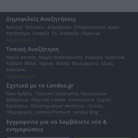
Δημοφιλείς Αναζητήσεις
Ακίνητα
Κατοικίες
Διαμέρισμα
Επαγγελματικοί Χώροι
Κατάστημα
Γραφεία
Γη
Οικόπεδο
Πάρκινγκ
περισσότερα >>
Τοπική Αναζήτηση
Νομός Αττικής
Νομός Θεσσαλονίκης
Κέρκυρα
Ιωάννινα
Καβάλα
Βόλος
Λάρισα
Βούλα
Βουλιαγμένη
Δήμος
Διονύσου
περισσότερα >>
Σχετικά με το Landea.gr
Όροι Χρήσης
Πολιτική Προστασίας Προσωπικών
Δεδομένων
Πολιτική Cookies
Επικοινωνία
Συχνές
Ερωτήσεις
Πλειστηριασμοί Ακινήτων - Γενικές
Πληροφορίες
Landea Premium
Landea Blog
Εγγραφείτε για να λαμβάνετε νέα &
ενημερώσεις