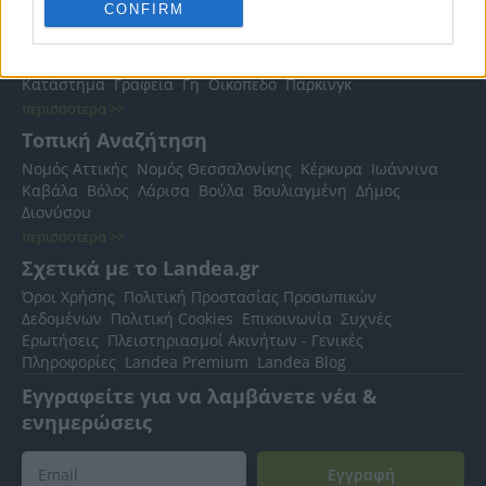
CONFIRM
Δημοφιλείς Αναζητήσεις
Ακίνητα
Κατοικίες
Διαμέρισμα
Επαγγελματικοί Χώροι
Κατάστημα
Γραφεία
Γη
Οικόπεδο
Πάρκινγκ
περισσότερα >>
Τοπική Αναζήτηση
Νομός Αττικής
Νομός Θεσσαλονίκης
Κέρκυρα
Ιωάννινα
Καβάλα
Βόλος
Λάρισα
Βούλα
Βουλιαγμένη
Δήμος
Διονύσου
περισσότερα >>
Σχετικά με το Landea.gr
Όροι Χρήσης
Πολιτική Προστασίας Προσωπικών
Δεδομένων
Πολιτική Cookies
Επικοινωνία
Συχνές
Ερωτήσεις
Πλειστηριασμοί Ακινήτων - Γενικές
Πληροφορίες
Landea Premium
Landea Blog
Εγγραφείτε για να λαμβάνετε νέα &
ενημερώσεις
Εγγραφή