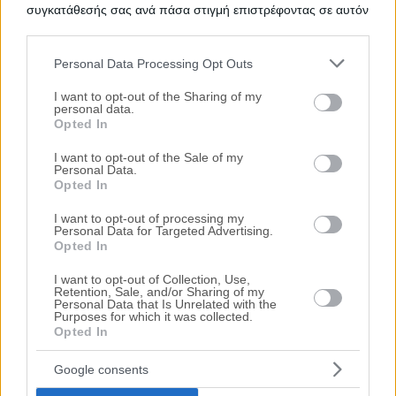
συγκατάθεσής σας ανά πάσα στιγμή επιστρέφοντας σε αυτόν
τον ιστότοπο.
Ψάχνετε για
Αποθήκη σε πλειστηριασμό
σε
Δήμος Βάρης -
Βούλας - Βουλιαγμένης
; Εδώ μπορείτε να βρείτε την επίσημη
Personal Data Processing Opt Outs
λίστα με τους
ηλεκτρονικούς πλειστηριασμούς ακινήτων
σε
Please note that this website/app uses one or more Google
Δήμος Βάρης - Βούλας - Βουλιαγμένης
, η οποία ανανεώνεται
services and may gather and store information including but
I want to opt-out of the Sharing of my
καθημερινά. Χρησιμοποιώντας τα φίλτρα αναζήτησης μπορείτε
personal data.
not limited to your visit or usage behaviour. You may click to
να περιορίσετε τα ακίνητα και να επιλέξετε αυτό που ταιριάζει
Opted In
grant or deny consent to Google and its third-party tags to
στις ανάγκες σας.
use your data for below specified purposes in below Google
I want to opt-out of the Sale of my
Personal Data.
consent section.
Opted In
I want to opt-out of processing my
Personal Data for Targeted Advertising.
Opted In
I want to opt-out of Collection, Use,
Retention, Sale, and/or Sharing of my
Personal Data that Is Unrelated with the
Purposes for which it was collected.
Opted In
Google consents