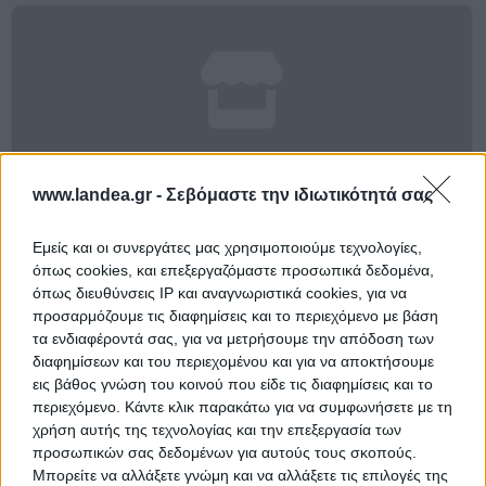
www.landea.gr -
Σεβόμαστε την ιδιωτικότητά σας
Αποθήκη 54 τ.μ.
Πλούτωνος 9 & Αρτέμιδος 14, Βάρη, Νομός Αττικής
Εμείς και οι συνεργάτες μας χρησιμοποιούμε τεχνολογίες,
όπως cookies, και επεξεργαζόμαστε προσωπικά δεδομένα,
54.25 m²
1993
όπως διευθύνσεις IP και αναγνωριστικά cookies, για να
προσαρμόζουμε τις διαφημίσεις και το περιεχόμενο με βάση
Ημ. Διεξαγωγής:
Πρώτη Προσφορά:
τα ενδιαφέροντά σας, για να μετρήσουμε την απόδοση των
23.500 €
09/09/2026
διαφημίσεων και του περιεχομένου και για να αποκτήσουμε
εις βάθος γνώση του κοινού που είδε τις διαφημίσεις και το
Αποθηκεύστε την αναζήτησή σας για να λαμβάνετε
περιεχόμενο. Κάντε κλικ παρακάτω για να συμφωνήσετε με τη
ενημέρωση όταν προστίθενται νέα ακίνητα
χρήση αυτής της τεχνολογίας και την επεξεργασία των
προσωπικών σας δεδομένων για αυτούς τους σκοπούς.
Αποθήκευση
Μπορείτε να αλλάξετε γνώμη και να αλλάξετε τις επιλογές της