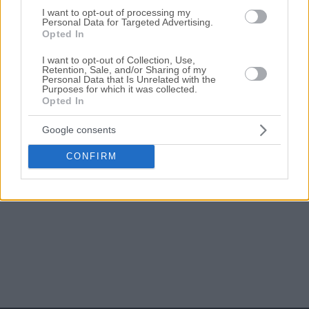
ηλεκτρονικούς πλειστηριασμούς ακινήτων
σε
Κοζάνη
, η
I want to opt-out of processing my
οποία ανανεώνεται καθημερινά. Χρησιμοποιώντας τα φίλτρα
Personal Data for Targeted Advertising.
αναζήτησης μπορείτε να περιορίσετε τα ακίνητα και να
Opted In
επιλέξετε αυτό που ταιριάζει στις ανάγκες σας.
I want to opt-out of Collection, Use,
Σχετικές Αναζητήσεις
Retention, Sale, and/or Sharing of my
Personal Data that Is Unrelated with the
Πλειστηριασμοί Ακινήτων Κοζάνη
|
Πλειστηριασμοί
Purposes for which it was collected.
Επαγγελματικών Χώρων Κοζάνη
Opted In
Google consents
CONFIRM