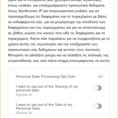
όπως cookies, και επεξεργαζόμαστε προσωπικά δεδομένα,
όπως διευθύνσεις IP και αναγνωριστικά cookies, για να
προσαρμόζουμε τις διαφημίσεις και το περιεχόμενο με βάση
τα ενδιαφέροντά σας, για να μετρήσουμε την απόδοση των
Βιομηχανικό κτήριο 1.251 τ.μ.
διαφημίσεων και του περιεχομένου και για να αποκτήσουμε
Μελίσσια, Κοίλα, Κοζάνη, Νομός Κοζάνης
εις βάθος γνώση του κοινού που είδε τις διαφημίσεις και το
περιεχόμενο. Κάντε κλικ παρακάτω για να συμφωνήσετε με τη
1250.64 m²
2007
Ισόγειο
χρήση αυτής της τεχνολογίας και την επεξεργασία των
προσωπικών σας δεδομένων για αυτούς τους σκοπούς.
Χρηματοδότηση
Μπορείτε να αλλάξετε γνώμη και να αλλάξετε τις επιλογές της
Ημ. Διεξαγωγής:
Πρώτη Προσφορά:
συγκατάθεσής σας ανά πάσα στιγμή επιστρέφοντας σε αυτόν
508.000 €
21/10/2026
τον ιστότοπο.
Personal Data Processing Opt Outs
Αποθηκεύστε την αναζήτησή σας για να λαμβάνετε
Please note that this website/app uses one or more Google
ενημέρωση όταν προστίθενται νέα ακίνητα
services and may gather and store information including but
I want to opt-out of the Sharing of my
personal data.
not limited to your visit or usage behaviour. You may click to
Αποθήκευση
Opted In
grant or deny consent to Google and its third-party tags to
use your data for below specified purposes in below Google
I want to opt-out of the Sale of my
Ψάχνετε για
Βιομηχανικό Χώρο σε πλειστηριασμό
σε
Personal Data.
consent section.
Opted In
Κοζάνη
; Εδώ μπορείτε να βρείτε την επίσημη λίστα με τους