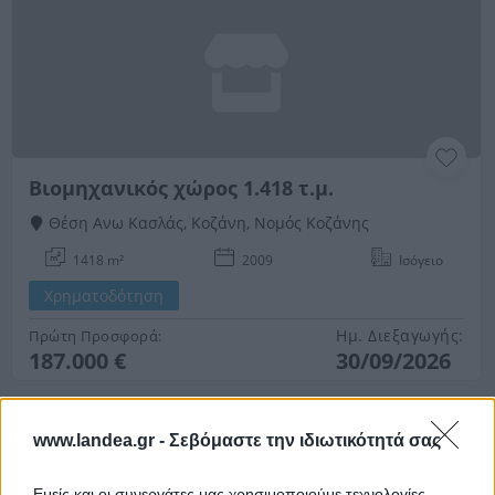
Βιομηχανικός χώρος 1.418 τ.μ.
Θέση Ανω Κασλάς, Κοζάνη, Νομός Κοζάνης
1418 m²
2009
Ισόγειο
Χρηματοδότηση
Ημ. Διεξαγωγής:
Πρώτη Προσφορά:
187.000 €
30/09/2026
www.landea.gr -
Σεβόμαστε την ιδιωτικότητά σας
Εμείς και οι συνεργάτες μας χρησιμοποιούμε τεχνολογίες,