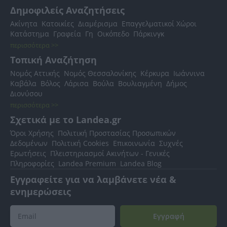
Δημοφιλείς Αναζητήσεις
Ακίνητα
Κατοικίες
Διαμέρισμα
Επαγγελματικοί Χώροι
Κατάστημα
Γραφεία
Γη
Οικόπεδο
Πάρκινγκ
περισσότερα >>
Τοπική Αναζήτηση
Νομός Αττικής
Νομός Θεσσαλονίκης
Κέρκυρα
Ιωάννινα
Καβάλα
Βόλος
Λάρισα
Βούλα
Βουλιαγμένη
Δήμος
Διονύσου
περισσότερα >>
Σχετικά με το Landea.gr
Όροι Χρήσης
Πολιτική Προστασίας Προσωπικών
Δεδομένων
Πολιτική Cookies
Επικοινωνία
Συχνές
Ερωτήσεις
Πλειστηριασμοί Ακινήτων - Γενικές
Πληροφορίες
Landea Premium
Landea Blog
Εγγραφείτε για να λαμβάνετε νέα &
ενημερώσεις
Εγγραφή