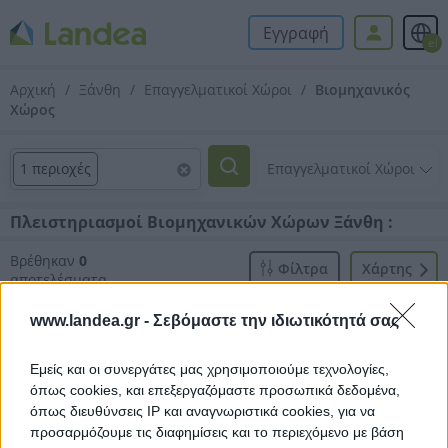
Εγγραφή
el
Αρχική
Ξάνθη
Επαγγελματικοί Χώροι
Βιομηχανικός
Χώρος
1 περιοχές
Πλειστηριασμοί Βιομηχανικών Χώρων Ξάνθη :
Βρέθηκαν
0
Φίλτρα
Xάρτης
αποτελέσματα
www.landea.gr -
Σεβόμαστε την ιδιωτικότητά σας
Εμείς και οι συνεργάτες μας χρησιμοποιούμε τεχνολογίες,
όπως cookies, και επεξεργαζόμαστε προσωπικά δεδομένα,
όπως διευθύνσεις IP και αναγνωριστικά cookies, για να
Δεν βρέθηκαν αποτελέσματα.
προσαρμόζουμε τις διαφημίσεις και το περιεχόμενο με βάση