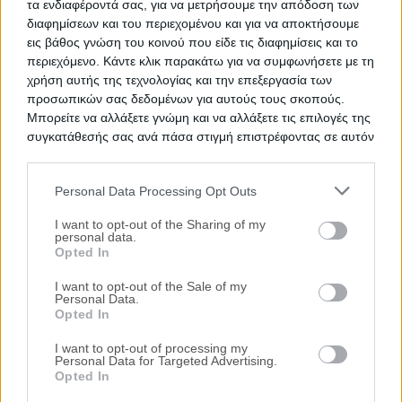
τα ενδιαφέροντά σας, για να μετρήσουμε την απόδοση των
διαφημίσεων και του περιεχομένου και για να αποκτήσουμε
εις βάθος γνώση του κοινού που είδε τις διαφημίσεις και το
περιεχόμενο. Κάντε κλικ παρακάτω για να συμφωνήσετε με τη
χρήση αυτής της τεχνολογίας και την επεξεργασία των
προσωπικών σας δεδομένων για αυτούς τους σκοπούς.
Μπορείτε να αλλάξετε γνώμη και να αλλάξετε τις επιλογές της
συγκατάθεσής σας ανά πάσα στιγμή επιστρέφοντας σε αυτόν
τον ιστότοπο.
Personal Data Processing Opt Outs
Please note that this website/app uses one or more Google
services and may gather and store information including but
I want to opt-out of the Sharing of my
personal data.
not limited to your visit or usage behaviour. You may click to
Opted In
grant or deny consent to Google and its third-party tags to
Δημοφιλείς Αναζητήσεις
use your data for below specified purposes in below Google
I want to opt-out of the Sale of my
Personal Data.
consent section.
Ακίνητα
Κατοικίες
Διαμέρισμα
Επαγγελματικοί Χώροι
Opted In
Κατάστημα
Γραφεία
Γη
Οικόπεδο
Πάρκινγκ
περισσότερα >>
I want to opt-out of processing my
Personal Data for Targeted Advertising.
Τοπική Αναζήτηση
Opted In
Νομός Αττικής
Νομός Θεσσαλονίκης
Κέρκυρα
Ιωάννινα