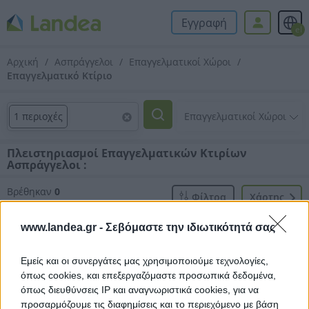
Εγγραφή
el
Αρχική
Ασπράγγελοι
Επαγγελματικοί Χώροι
Επαγγελματικό Κτίριο
1 περιοχές
Πλειστηριασμοί Επαγγελματικών Κτιρίων
Ασπράγγελοι :
Βρέθηκαν
0
Φίλτρα
Xάρτης
αποτελέσματα
www.landea.gr -
Σεβόμαστε την ιδιωτικότητά σας
Εμείς και οι συνεργάτες μας χρησιμοποιούμε τεχνολογίες,
όπως cookies, και επεξεργαζόμαστε προσωπικά δεδομένα,
όπως διευθύνσεις IP και αναγνωριστικά cookies, για να
Δεν βρέθηκαν αποτελέσματα.
προσαρμόζουμε τις διαφημίσεις και το περιεχόμενο με βάση