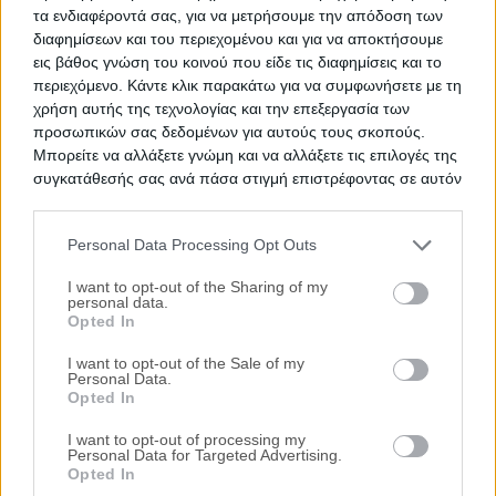
τα ενδιαφέροντά σας, για να μετρήσουμε την απόδοση των
διαφημίσεων και του περιεχομένου και για να αποκτήσουμε
εις βάθος γνώση του κοινού που είδε τις διαφημίσεις και το
περιεχόμενο. Κάντε κλικ παρακάτω για να συμφωνήσετε με τη
χρήση αυτής της τεχνολογίας και την επεξεργασία των
προσωπικών σας δεδομένων για αυτούς τους σκοπούς.
Μπορείτε να αλλάξετε γνώμη και να αλλάξετε τις επιλογές της
συγκατάθεσής σας ανά πάσα στιγμή επιστρέφοντας σε αυτόν
τον ιστότοπο.
Personal Data Processing Opt Outs
Please note that this website/app uses one or more Google
services and may gather and store information including but
I want to opt-out of the Sharing of my
personal data.
not limited to your visit or usage behaviour. You may click to
Opted In
grant or deny consent to Google and its third-party tags to
use your data for below specified purposes in below Google
Δημοφιλείς Αναζητήσεις
I want to opt-out of the Sale of my
Personal Data.
consent section.
Ακίνητα
Κατοικίες
Διαμέρισμα
Επαγγελματικοί Χώροι
Opted In
Κατάστημα
Γραφεία
Γη
Οικόπεδο
Πάρκινγκ
I want to opt-out of processing my
περισσότερα >>
Personal Data for Targeted Advertising.
Τοπική Αναζήτηση
Opted In